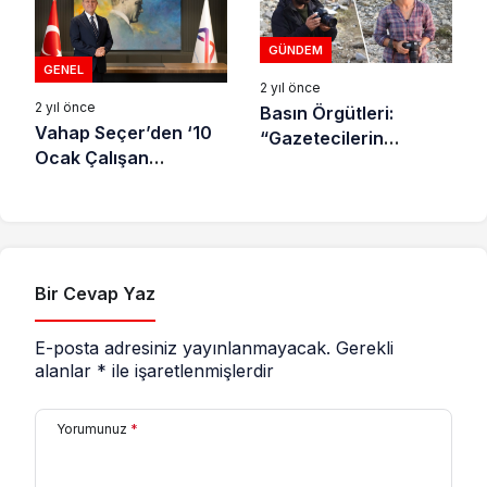
GÜNDEM
GENEL
2 yıl önce
2 yıl önce
Basın Örgütleri:
Vahap Seçer’den ‘10
“Gazetecilerin
Ocak Çalışan
katledilmesi insanlığa
Gazeteciler Günü’
karşı işlenmiş bir suç”
mesajı
Bir Cevap Yaz
E-posta adresiniz yayınlanmayacak.
Gerekli
alanlar
*
ile işaretlenmişlerdir
Yorumunuz
*