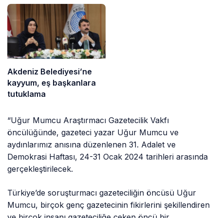
yapılan operasyon değil,
baskı dalgası…”
Akdeniz Belediyesi’ne
kayyum, eş başkanlara
tutuklama
“Uğur Mumcu Araştırmacı Gazetecilik Vakfı
öncülüğünde, gazeteci yazar Uğur Mumcu ve
aydınlarımız anısına düzenlenen 31. Adalet ve
Demokrasi Haftası, 24-31 Ocak 2024 tarihleri arasında
gerçekleştirilecek.
Türkiye’de soruşturmacı gazeteciliğin öncüsü Uğur
Mumcu, birçok genç gazetecinin fikirlerini şekillendiren
ve birçok insanı gazeteciliğe çeken öncü bir