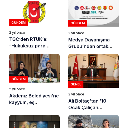
GÜNDEM
GÜNDEM
2 yıl önce
2 yıl önce
TGC’den RTÜK’e:
Medya Dayanışma
“Hukuksuz para
Grubu’ndan ortak
cezaları vermekten
açıklama:
vazgeçin”
“Gazetecilere yapılan
operasyon değil,
baskı dalgası…”
GÜNDEM
GENEL
2 yıl önce
2 yıl önce
Akdeniz Belediyesi’ne
Ali Boltaç’tan ’10
kayyum, eş
Ocak Çalışan
başkanlara tutuklama
Gazeteciler Günü’
mesajı