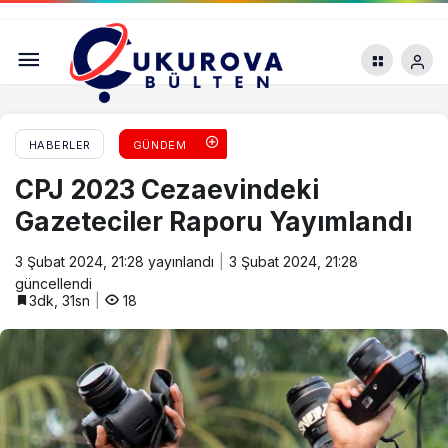
ATGB’den ‘Uğur Mumcu’ Açıklaması
HABERLER
GÜNDEM
CPJ 2023 Cezaevindeki
Gazeteciler Raporu Yayımlandı
3 Şubat 2024, 21:28
yayınlandı
3 Şubat 2024, 21:28
güncellendi
3dk, 31sn
18