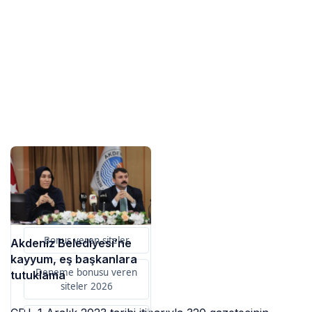
Sponsorlarımız
Bu içerik destekçileri
primebahis resmi giris
Bonus veren siteler
Akdeniz Belediyesi’ne
kayyum, eş başkanlara
Deneme bonusu veren
tutuklama
siteler 2026