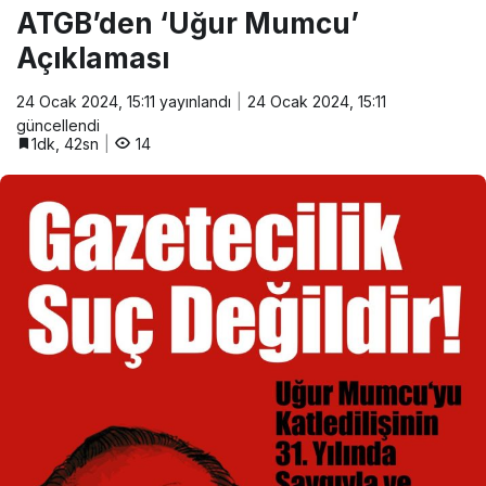
ATGB’den ‘Uğur Mumcu’
Açıklaması
24 Ocak 2024, 15:11
yayınlandı
24 Ocak 2024, 15:11
güncellendi
1dk, 42sn
14