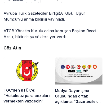
Avrupa Türk Gazeteciler Birliği(ATGB), Uğur
Mumcu’yu anma bildirisi yayınladı.
ATGB Yönetim Kurulu adına konuşan Başkan Recai
Aksu, bildiride şu sözlere yer verdi:
Göz Atın
TGC’den RTÜK’e:
Medya Dayanışma
“Hukuksuz para cezaları
Grubu’ndan ortak
vermekten vazgeçin”
açıklama: “Gazetecilere