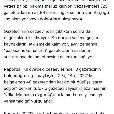
yetersiz tıbbi bakıma maruz kalıyor. Cezaevindeki 320
gazeteciden en az 94’ünün sağlık sorunu var. Birçoğu
ilaç alamıyor veya doktorlara ulaşamıyor.
Gazetecilerin cezaevinden çıktıktan sonra da
özgürlükleri kısıtlanıyor. Bu durum sadece geçim
kaynaklarını etkilemekle kalmıyor, aynı zamanda
“baskıcı hükümetlerin” gazetecilerin seslerini
susturmaya devam etmesine de imkan sağlıyor.
Raporda Türkiye’deki cezaevlerinde 13 gazetecinin
bulunduğu bilgisi paylaşıldı. CPJ, “Bu, 2022’de
belgelenen 40 gazeteciden keskin bir düşüşe işaret
ediyor” derken tutuklu gazeteci sayısının azalmasının
“Ülkedeki basın özgürlüğü ortamında bir iyileşmeyi
yansıtmadığı” vurgulandı.
Raporda 2023’te serbest bırakılan gazetecilerin hâlâ