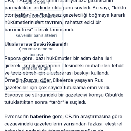
CPJ, 1 Aralık 2023 tarihi itibarıyla 320 gazetecinin
Casino siteleri
parmaklıklar ardında olduğunu söyledi. Bu sayı, “köklü
otoriterliğin” ve “bağımsız gazeteciliği boğmaya kararlı
Deneme bonusu veren
siteler
hükümetlerin sert tavrının, rahatsız edici bir
barometresi” olarak tanımlandı.
Güvenilir bahis siteleri
Uluslararası Baskı Kullanıldı
Çevrimsiz deneme
bonusu
Rapora göre, bazı hükümetler bir adım daha ileri
giderek, kendi sınırlarının ötesindeki muhabirleri tehdit
primebahis giriş
ve taciz etmek için uluslararası baskıyı kullandı.
Örneğin Rusya; diğer ülkelerde yaşayan Rus
Deneme bonusu
gazeteciler için çok sayıda tutuklama emri verdi.
Etiyopya ise sürgündeki bir gazeteciyi komşu Cibuti’de
tutuklattıktan sonra “terör”le suçladı.
Evrensel’in
haberine
göre; CPJ’in araştırmasına göre
cezaevindeki gazetecilerin yarısından fazlası, eleştirel