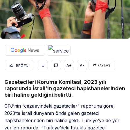
A+
A-
BEĞEN
PAYLAŞ
Gazetecileri Koruma Komitesi, 2023 yılı
raporunda İsrail’in gazeteci hapishanelerinden
biri haline geldiğini belirtti.
CPJ’nin “cezaevindeki gazeteciler” raporuna göre;
2023’te İsrail dünyanın önde gelen gazeteci
hapishanelerinden biri haline geldi. Türkiye’ye de yer
verilen raporda, “Türkiye’deki tutuklu gazeteci