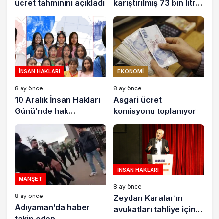
ücret tahminini açıkladı
karıştırılmış 73 bin litre
sıvı yağ ele geçirildi
İNSAN HAKLARI
EKONOMI
8 ay önce
8 ay önce
10 Aralık İnsan Hakları
Asgari ücret
Günü’nde hak
komisyonu toplanıyor
savunucuları için
destek çağrısı
İNSAN HAKLARI
MANŞET
8 ay önce
8 ay önce
Zeydan Karalar’ın
Adıyaman’da haber
avukatları tahliye için
takip eden