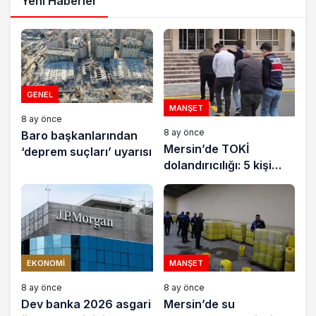
Yeni Haberler
GENEL
MANŞET
8 ay önce
8 ay önce
Baro başkanlarından
Mersin’de TOKİ
‘deprem suçları’ uyarısı
dolandırıcılığı: 5 kişi
tutuklandı
EKONOMI
MANŞET
8 ay önce
8 ay önce
Dev banka 2026 asgari
Mersin’de su