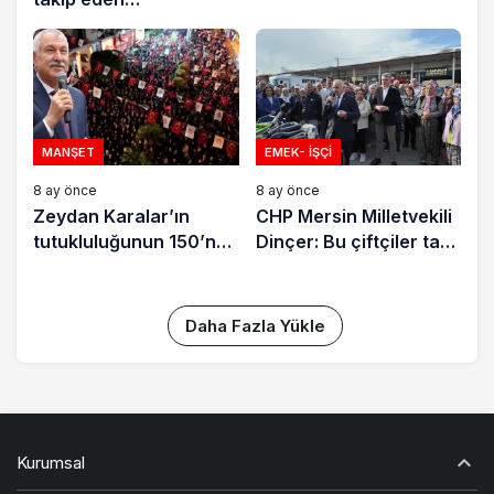
bir dilekçe daha sundu
gazetecilere polis
şiddeti
MANŞET
EMEK- İŞÇI
8 ay önce
8 ay önce
Zeydan Karalar’ın
CHP Mersin Milletvekili
tutukluluğunun 150’nci
Dinçer: Bu çiftçiler taş
gününde Adanalılar
mı yiyecek?
sokaktaydı
Daha Fazla Yükle
Kurumsal