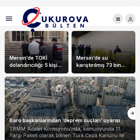
Mersin’de TOKİ
Mersin’de su
dolandırıcılığı: 5 kişi
karıştırılmış 73 bin
tutuklandı
litre sıvı yağ ele
geçirildi
Baro başkanlarından ‘deprem suçları’ uyarısı
TBMM Adalet Komisyonu’nda, kamuoyunda 11.
Yargı Paketi olarak bilinen Türk Ceza Kanunu ile