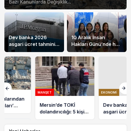
Bazı Kanunlarda Değişiklik...
Dev banka 2026
10 Aralık İnsan
asgari ücret tahminini
Hakları Günü’nde hak
açıkladı
savunucuları için
destek çağrısı
MANŞET
EKONOMI
Mersin’de TOKİ
Dev banka 2026
dolandırıcılığı: 5 kişi
asgari ücret
tutuklandı
tahminini açıkladı