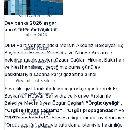
primebahis resmi giris
Bonus veren siteler
Dev banka 2026 asgari
Deneme bonusu veren
ücret tahminini açıkladı
siteler 2026
DEM Parti yönetimindeki Mersin Akdeniz Belediyesi Eş
Casino siteleri
Başkanları Hoşyar Sarıyıldız ve Nuriye Arslan ile
belediye meclis üyeleri Özgür Çağlar, Hikmet Bakırhan
Deneme bonusu veren
ve Neslihan Oruç, geçtiğimiz cuma günü ev
siteler
baskınlarıyla sabaha karşı gözaltına alındı.
Güvenilir bahis siteleri
Savcılık, gizli tanık ifadelerini gerekçe göstererek Eş
Çevrimsiz deneme
Başkanlar Hoşyar Sarıyıldız ve Nuriye Arslan ile
bonusu
Belediye Meclis üyesi Özgür Çağlar’ı
“Örgüt üyeliği”
,
“Örgüte finans sağlama”
,
“Örgüt propagandası”
ve
primebahis giriş
“2911’e muhalefet”
iddiasıyla diğer meclis üyelerini ise
“Örgüt üyeliği” iddiasıyla tutuklama istemiyle hakimliğe
Deneme bonusu