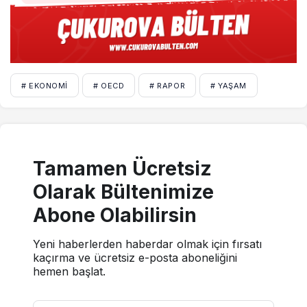
# EKONOMI
# OECD
# RAPOR
# YAŞAM
Tamamen Ücretsiz
Olarak Bültenimize
Abone Olabilirsin
Yeni haberlerden haberdar olmak için fırsatı
kaçırma ve ücretsiz e-posta aboneliğini
hemen başlat.