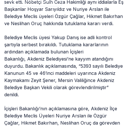
sevk etti. Nöbetçi Sulh Ceza Hakimliği aynı iddialarla Eş
Başkanlar Hoşyar Sarıyıldız ve Nuriye Arslan ile
Belediye Meclis üyeleri Özgür Çağlar, Hikmet Bakırhan
ve Neslihan Oruç hakkında tutuklama kararı verdi.
Belediye Meclis üyesi Yakup Danış ise adli kontrol
şartıyla serbest bırakıldı. Tutuklama kararlarının
ardından açıklamada bulunan İçişleri
Bakanlığı, Akdeniz Belediyesi’ne kayyım atandığını
duyurdu. Bakanlık açıklamasında, “5393 sayılı Belediye
Kanunun 45 ve 46’inci maddeleri uyarınca Akdeniz
Kaymakamı Zeyit Şener, Mersin Valiliğince Akdeniz
Belediye Başkan Vekili olarak görevlendirilmiştir”
denildi.
İçişleri Bakanlığı’nın açıklamasına göre, Akdeniz İlçe
Belediye Meclis Üyeleri Nuriye Arslan ile Özgür
Çağlar, Hikmet Bakırhan, Neslihan Oruç da görevden