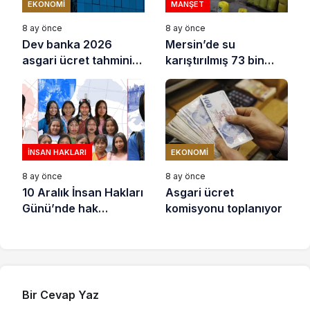
EKONOMI
MANŞET
8 ay önce
8 ay önce
Dev banka 2026
Mersin’de su
asgari ücret tahminini
karıştırılmış 73 bin
açıkladı
litre sıvı yağ ele
geçirildi
İNSAN HAKLARI
EKONOMI
8 ay önce
8 ay önce
10 Aralık İnsan Hakları
Asgari ücret
Günü’nde hak
komisyonu toplanıyor
savunucuları için
destek çağrısı
Bir Cevap Yaz