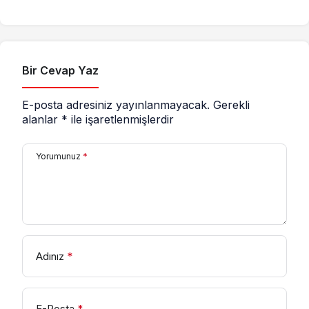
karşı işlenmiş bir suç”
mesajı
Bir Cevap Yaz
E-posta adresiniz yayınlanmayacak.
Gerekli
alanlar
*
ile işaretlenmişlerdir
Yorumunuz
*
Adınız
*
E-Posta
*