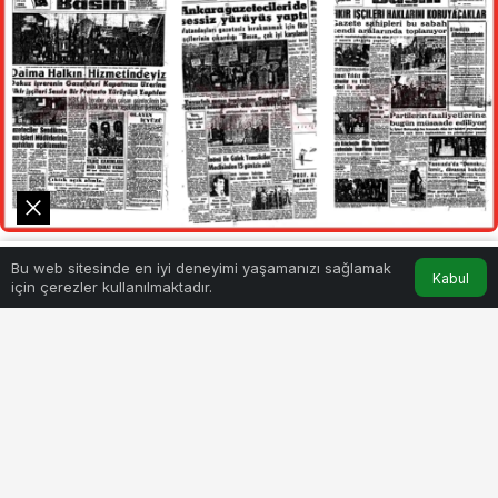
0
Bu web sitesinde en iyi deneyimi yaşamanızı sağlamak
Akış
Hesabım
Kabul
için çerezler kullanılmaktadır.
BEĞEN
PAYLAŞ
“Simidimiz ve hürriyetimiz…” İstanbul
Gazeteciler Sendikası’nın Cağaloğlu’ndaki
merkezinden 10 Ocak 1961’de Vilayet binasına
yürüyen protestoculardan birinin pankartında
bu yazılıydı. Sessiz yürüyüşte, tarihe “Dokuz