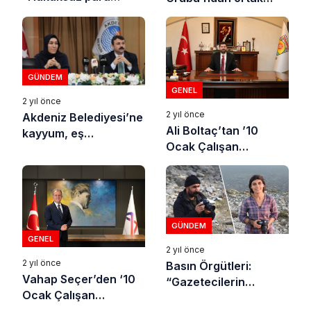
cezaları vermekten
açıklama:
vazgeçin”
“Gazetecilere yapılan
operasyon değil,
baskı dalgası…”
GÜNDEM
GENEL
2 yıl önce
2 yıl önce
Akdeniz Belediyesi’ne
Ali Boltaç’tan ’10
kayyum, eş
Ocak Çalışan
başkanlara tutuklama
Gazeteciler Günü’
mesajı
GÜNDEM
GENEL
2 yıl önce
2 yıl önce
Basın Örgütleri:
Vahap Seçer’den ‘10
“Gazetecilerin
Ocak Çalışan
katledilmesi insanlığa
Gazeteciler Günü’