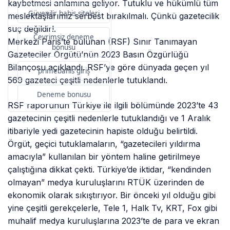
kaybetmesi anlamına geliyor. Tutuklu ve hükümlü tüm
Güvenilir bahis siteleri
meslektaşlarımız serbest bırakılmalı. Çünkü gazetecilik
suç değildir!.
Çevrimsiz deneme
Merkezi Paris’te bulunan (RSF) Sınır Tanımayan
bonusu
Gazeteciler Örgütü’nün 2023 Basın Özgürlüğü
Bilançosu açıklandı. RSF’ye göre dünyada geçen yıl
primebahis giriş
569 gazeteci çeşitli nedenlerle tutuklandı.
Deneme bonusu
RSF raporunun Türkiye ile ilgili bölümünde 2023’te 43
gazetecinin çeşitli nedenlerle tutuklandığı ve 1 Aralık
itibariyle yedi gazetecinin hapiste olduğu belirtildi.
Örgüt, geçici tutuklamaların, “gazetecileri yıldırma
amacıyla” kullanılan bir yöntem haline getirilmeye
çalıştığına dikkat çekti. Türkiye’de iktidar, “kendinden
olmayan” medya kuruluşlarını RTÜK üzerinden de
ekonomik olarak sıkıştırıyor. Bir önceki yıl olduğu gibi
yine çeşitli gerekçelerle, Tele 1, Halk Tv, KRT, Fox gibi
muhalif medya kuruluşlarına 2023’te de para ve ekran