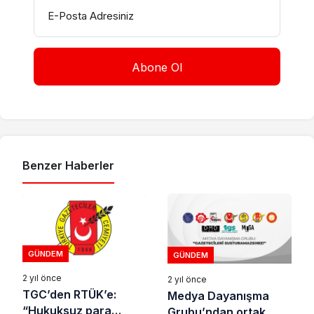
E-Posta Adresiniz
Benzer Haberler
GÜNDEM
GÜNDEM
2 yıl önce
2 yıl önce
TGC’den RTÜK’e:
Medya Dayanışma
“Hukuksuz para
Grubu’ndan ortak