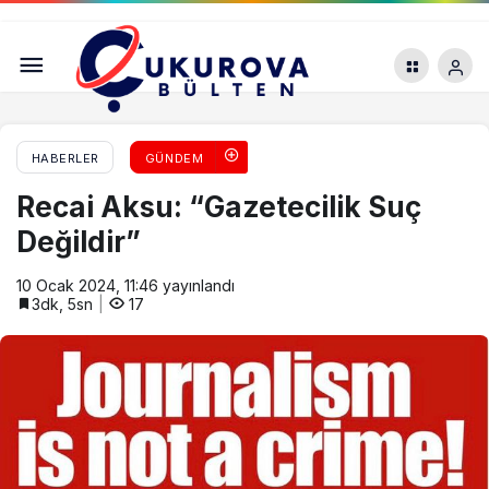
Neden 10 Ocak Çalışan Gazeteciler Günü?
HABERLER
GÜNDEM
Recai Aksu: “Gazetecilik Suç
Değildir”
10 Ocak 2024, 11:46
yayınlandı
3dk, 5sn
17