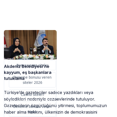
Sponsorlarımız
Bu içerik destekçileri
primebahis resmi giris
Bonus veren siteler
Akdeniz Belediyesi’ne
kayyum, eş başkanlara
Deneme bonusu veren
tutuklama
siteler 2026
Türkiye’de gazeteciler sadece yazdıkları veya
Casino siteleri
söyledikleri nedeniyle cezaevlerinde tutuluyor.
Gazetecilerin özgürlüğünü yitirmesi, toplumumuzun
Deneme bonusu veren
siteler
haber alma hakkını, ülkemizin de demokrasisini