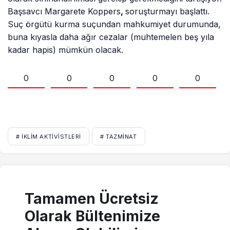
Başsavcı Margarete Koppers
,
soruşturmayı başlattı.
Suç örgütü kurma suçundan mahkumiyet durumunda,
buna kıyasla daha ağır cezalar (muhtemelen beş yıla
kadar hapis) mümkün olacak.
0
0
0
0
0
# IKLIM AKTIVISTLERI
# TAZMINAT
Tamamen Ücretsiz
Olarak Bültenimize