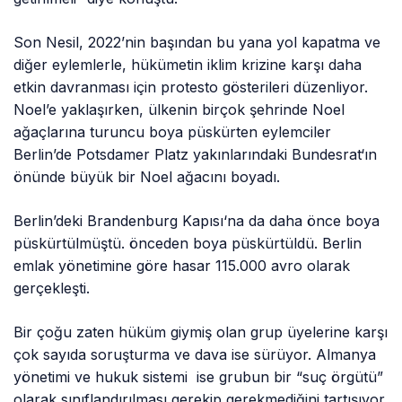
Son Nesil, 2022’nin başından bu yana yol kapatma ve
diğer eylemlerle, hükümetin iklim krizine karşı daha
etkin davranması için protesto gösterileri düzenliyor.
Noel’e yaklaşırken, ülkenin birçok şehrinde Noel
ağaçlarına turuncu boya püskürten eylemciler
Berlin’de Potsdamer Platz yakınlarındaki Bundesrat‘ın
önünde büyük bir Noel ağacını boyadı.
Berlin’deki Brandenburg Kapısı‘na da daha önce boya
püskürtülmüştü. önceden boya püskürtüldü. Berlin
emlak yönetimine göre hasar 115.000 avro olarak
gerçekleşti.
Bir çoğu zaten hüküm giymiş olan grup üyelerine karşı
çok sayıda soruşturma ve dava ise sürüyor. Almanya
yönetimi ve hukuk sistemi ise grubun bir “suç örgütü”
olarak sınıflandırılması gerekip gerekmediğini tartışıyor.