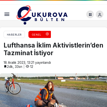
Adli Tıp Raporuna Göre Somali
Cumhurbaşkanı’nın Oğlu Asli Kusurlu
HABERLER
GENEL
Lufthansa İklim Aktivistlerin’den
Tazminat İstiyor
18 Aralık 2023, 13:21
yayınlandı
2dk, 33sn
12