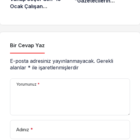
“Gazetecilerin
Ocak Çalışan
katledilmesi insanlığa
Gazeteciler Günü’
karşı işlenmiş bir suç”
mesajı
Bir Cevap Yaz
E-posta adresiniz yayınlanmayacak.
Gerekli
alanlar
*
ile işaretlenmişlerdir
Yorumunuz
*
Adınız
*