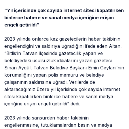
“Yıl içerisinde çok sayıda internet sitesi kapatılırken
binlerce habere ve sanal medya içeriğine erişim
engeli getirildi”
2023 yılında onlarca kez gazetecilerin haber takibinin
engellendiğini ve saldırıya uğradığını ifade eden Altan,
“Bitlis’in Tatvan ilçesinde gazetecilik yapan ve
belediyedeki usulsüzlük iddialarını yazan gazeteci
Sinan Aygül, Tatvan Belediye Başkanı Emin Geylani’nin
korumalığını yapan polis memuru ve belediye
çalışanının saldırısına uğradı. Verilerde de
aktaracağımız üzere yıl içerisinde çok sayıda internet
sitesi kapatılırken binlerce habere ve sanal medya
içeriğine erişim engeli getirildi” dedi.
2023 yılında sansürden haber takibinin
engellenmesine, tutuklamalardan basın ve medya