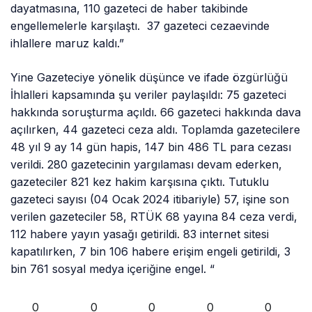
dayatmasına, 110 gazeteci de haber takibinde
engellemelerle karşılaştı. 37 gazeteci cezaevinde
ihlallere maruz kaldı.”
Yine Gazeteciye yönelik düşünce ve ifade özgürlüğü
İhlalleri kapsamında şu veriler paylaşıldı: 75 gazeteci
hakkında soruşturma açıldı. 66 gazeteci hakkında dava
açılırken, 44 gazeteci ceza aldı. Toplamda gazetecilere
48 yıl 9 ay 14 gün hapis, 147 bin 486 TL para cezası
verildi. 280 gazetecinin yargılaması devam ederken,
gazeteciler 821 kez hakim karşısına çıktı. Tutuklu
gazeteci sayısı (04 Ocak 2024 itibariyle) 57, işine son
verilen gazeteciler 58, RTÜK 68 yayına 84 ceza verdi,
112 habere yayın yasağı getirildi. 83 internet sitesi
kapatılırken, 7 bin 106 habere erişim engeli getirildi, 3
bin 761 sosyal medya içeriğine engel. “
0
0
0
0
0