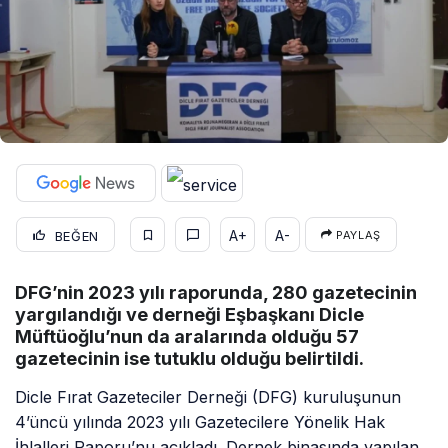
A+
A-
BEĞEN
PAYLAŞ
DFG’nin 2023 yılı raporunda, 280 gazetecinin
yargılandığı ve derneği Eşbaşkanı Dicle
Müftüoğlu’nun da aralarında olduğu 57
gazetecinin ise tutuklu olduğu belirtildi.
Dicle Fırat Gazeteciler Derneği (DFG) kuruluşunun
4’üncü yılında 2023 yılı Gazetecilere Yönelik Hak
İhlalleri Raporu’nu açıkladı. Dernek binasında yapılan