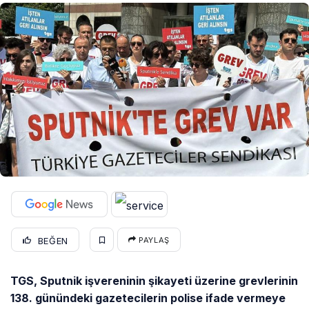
BEĞEN
PAYLAŞ
TGS, Sputnik işvereninin şikayeti üzerine grevlerinin
138. günündeki gazetecilerin polise ifade vermeye