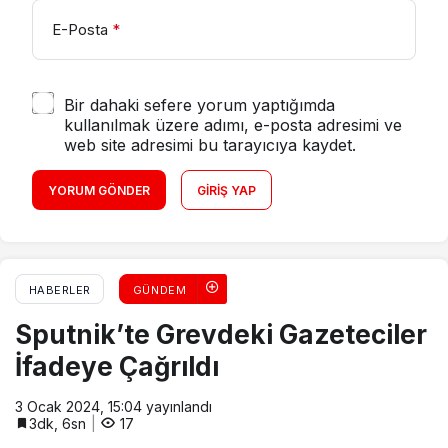
E-Posta
*
Bir dahaki sefere yorum yaptığımda
kullanılmak üzere adımı, e-posta adresimi ve
web site adresimi bu tarayıcıya kaydet.
YORUM GÖNDER
GIRIŞ YAP
HABERLER
GÜNDEM
Sputnik’te Grevdeki Gazeteciler
İfadeye Çağrıldı
3 Ocak 2024, 15:04
yayınlandı
3dk, 6sn
17