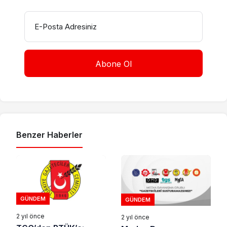
E-Posta Adresiniz
Benzer Haberler
GÜNDEM
GÜNDEM
2 yıl önce
2 yıl önce