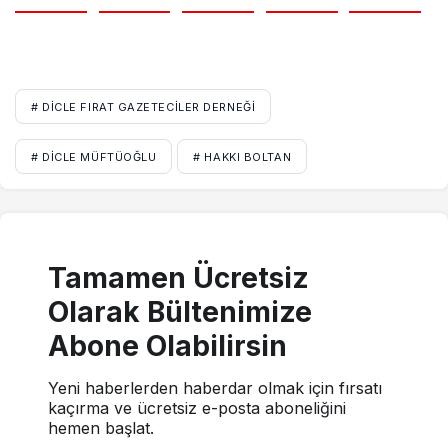
# DICLE FIRAT GAZETECILER DERNEĞI
# DICLE MÜFTÜOĞLU
# HAKKI BOLTAN
Tamamen Ücretsiz
Olarak Bültenimize
Abone Olabilirsin
Yeni haberlerden haberdar olmak için fırsatı
kaçırma ve ücretsiz e-posta aboneliğini
hemen başlat.