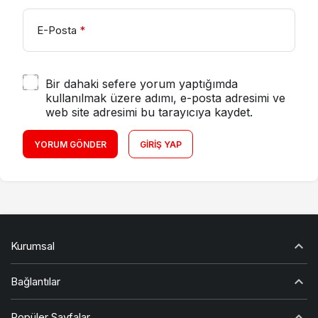
E-Posta
*
Bir dahaki sefere yorum yaptığımda
kullanılmak üzere adımı, e-posta adresimi ve
web site adresimi bu tarayıcıya kaydet.
YORUM GÖNDER
GIRIŞ YAP
Kurumsal
Bağlantılar
Popüler Sayfalar