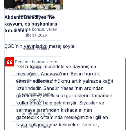
primebahis resmi giris
Bonus veren siteler
Akdeniz Belediyesi’ne
kayyum, eş başkanlara
Deneme bonusu veren
tutuklama
siteler 2026
ÇGD’nin yayınladığı mesaj şöyle:
Casino siteleri
Deneme bonusu veren
“Gazetecilik mücadele ve dayanışma
siteler
mesleğidir. Anayasa’nın ‘Basın hürdür,
sansür edilemez’ hükmü artık yalnızca kağıt
Güvenilir bahis siteleri
üzerindedir. Sansür Yasası’nın ardından
Çevrimsiz deneme
gazeteciler, mesleki özgürlüklerini tamamen
bonusu
kullanamaz hale getirilmiştir. Siyasiler ve
sermaye tarafından kıskaca alınan
primebahis giriş
gazetecilik ortamında mesleğimizle ilgili en
fazla kullandığımız kelimeler; ‘sansür’,
Deneme bonusu