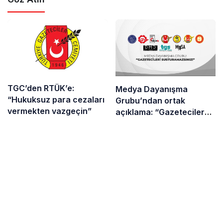
TGC’den RTÜK’e:
Medya Dayanışma
“Hukuksuz para cezaları
Grubu’ndan ortak
vermekten vazgeçin”
açıklama: “Gazetecilere
yapılan operasyon değil,
baskı dalgası…”