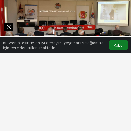
0
Bu web sitesinde en iyi deneyimi yaşamanızı sağlamak
Akış
Hesabım
Kabul
için çerezler kullanılmaktadır.
BEĞEN
PAYLAŞ
Mersin Ticaret ve Sanayi Odası (MTSO) ile Mersin
Gazeteciler Cemiyeti işbirliğinde 10 Ocak Çalışan
Gazeteciler Günü dolayısıyla Gazeteci Foto