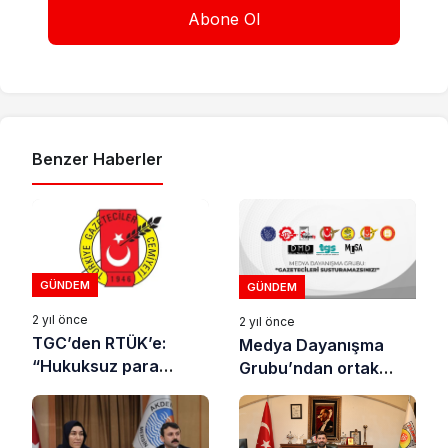
Benzer Haberler
GÜNDEM
GÜNDEM
2 yıl önce
2 yıl önce
TGC’den RTÜK’e:
Medya Dayanışma
“Hukuksuz para
Grubu’ndan ortak
cezaları vermekten
açıklama:
vazgeçin”
“Gazetecilere yapılan
operasyon değil,