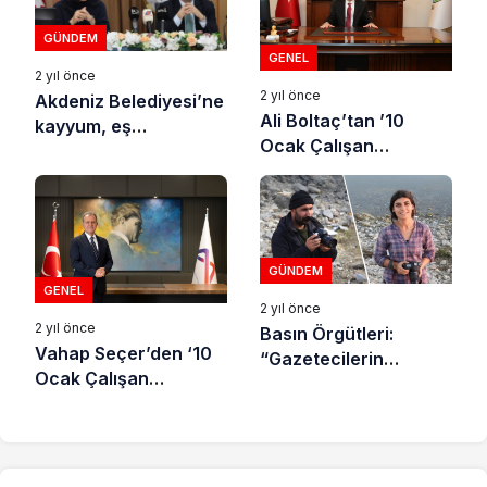
baskı dalgası…”
GÜNDEM
GENEL
2 yıl önce
2 yıl önce
Akdeniz Belediyesi’ne
Ali Boltaç’tan ’10
kayyum, eş
Ocak Çalışan
başkanlara tutuklama
Gazeteciler Günü’
mesajı
GÜNDEM
GENEL
2 yıl önce
2 yıl önce
Basın Örgütleri:
Vahap Seçer’den ‘10
“Gazetecilerin
Ocak Çalışan
katledilmesi insanlığa
Gazeteciler Günü’
karşı işlenmiş bir suç”
mesajı