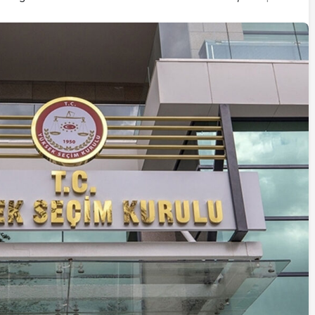
İstifa eden Mersin vekili
Çakır’dan açıklama:
“Yörük çocuğu, suçlanan
adamların önüne gelip
ifade vermez”