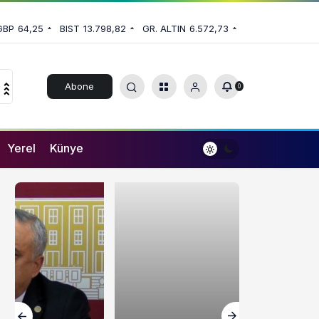
GBP
64,25
BIST
13.798,82
GR. ALTIN
6.572,73
Abone
0
Ol
Yerel
Künye