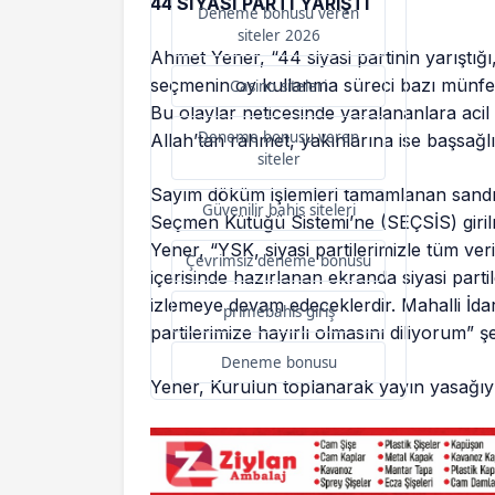
44 SİYASİ PARTİ YARIŞTI
Deneme bonusu veren
siteler 2026
Ahmet Yener, “44 siyasi partinin yarıştığ
seçmenin oy kullanma süreci bazı münfer
Casino siteleri
Bu olaylar neticesinde yaralananlara acil
Deneme bonusu veren
Allah’tan rahmet, yakınlarına ise başsağlığ
siteler
Sayım döküm işlemleri tamamlanan sandık 
Güvenilir bahis siteleri
Seçmen Kütüğü Sistemi’ne (SEÇSİS) girilme
Yener, “YSK, siyasi partilerimizle tüm ve
Çevrimsiz deneme bonusu
içerisinde hazırlanan ekranda siyasi partil
izlemeye devam edeceklerdir. Mahalli İdare
primebahis giriş
partilerimize hayırlı olmasını diliyorum” 
Deneme bonusu
Yener, Kurulun toplanarak yayın yasağıyla 