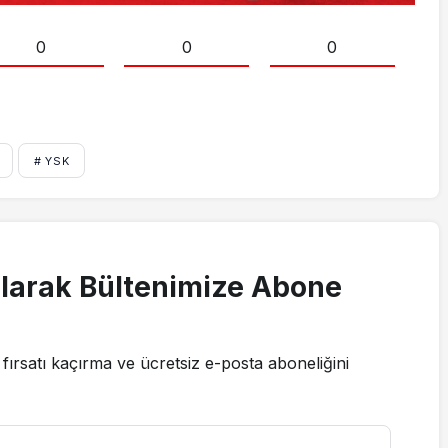
0
0
0
# YSK
larak Bültenimize Abone
fırsatı kaçırma ve ücretsiz e-posta aboneliğini