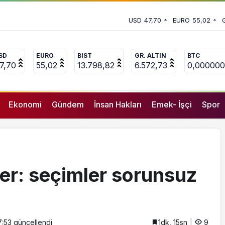
 vekili Çakır’dan açıklama:
USD
47,70
EURO
55,02
uçlanan adamların önüne gelip
SD
EURO
BIST
GR. ALTIN
BTC
7,70
55,02
13.798,82
6.572,73
0,000000
Ekonomi
Gündem
İnsan Hakları
Emek- İşçi
Spor
er: seçimler sorunsuz
7:53
güncellendi
1dk, 15sn
9
GENEL