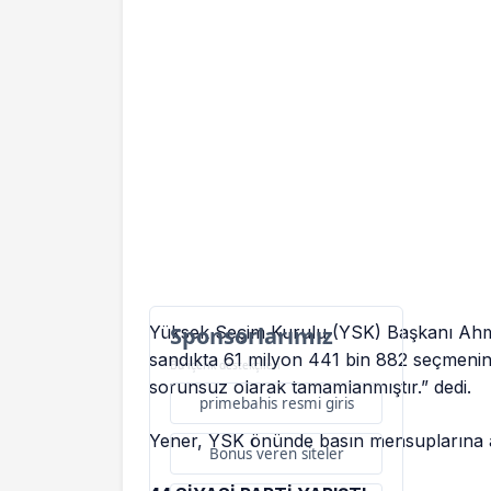
Yüksek Seçim Kurulu (YSK) Başkanı Ahmet
Sponsorlarımız
sandıkta 61 milyon 441 bin 882 seçmenin 
Bu içerik destekçileri
sorunsuz olarak tamamlanmıştır.” dedi.
primebahis resmi giris
Yener, YSK önünde basın mensuplarına a
Bonus veren siteler