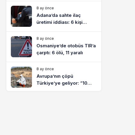
8 ay önce
Adana’da sahte ilaç
üretimi iddiası: 6 kişi
tutuklandı
8 ay önce
Osmaniye’de otobüs TIR’a
çarptı: 6 ölü, 11 yaralı
8 ay önce
Avrupa’nın çöpü
Türkiye’ye geliyor: “10
yılda on milyonlarca atık
ihracı”