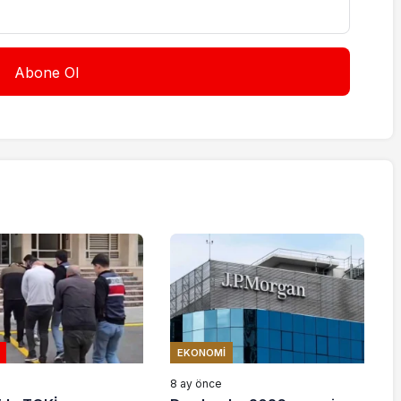
EKONOMI
e
8 ay önce