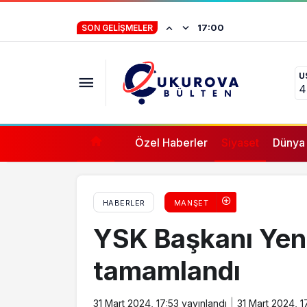
‘Adana Kralı’ oyunu kullandı
İstifa eden Mersin
17:00
SON GELIŞMELER
“Yörük çocuğu, s
U
ifade vermez”
4
Özel Haberler
Siyaset
Dünya
HABERLER
MANŞET
YSK Başkanı Yen
tamamlandı
31 Mart 2024, 17:53
yayınlandı
31 Mart 2024, 1