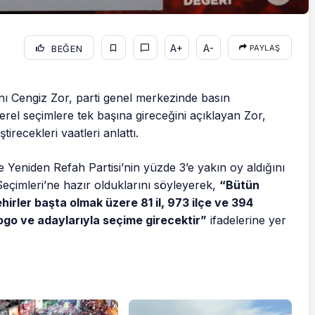
A+
A-
BEĞEN
PAYLAŞ
ı Cengiz Zor, parti genel merkezinde basın
yerel seçimlere tek başına gireceğini açıklayan Zor,
irecekleri vaatleri anlattı.
Yeniden Refah Partisi’nin yüzde 3’e yakın oy aldığını
Seçimleri’ne hazır olduklarını söyleyerek,
“Bütün
hirler başta olmak üzere 81 il, 973 ilçe ve 394
ogo ve adaylarıyla seçime girecektir”
ifadelerine yer