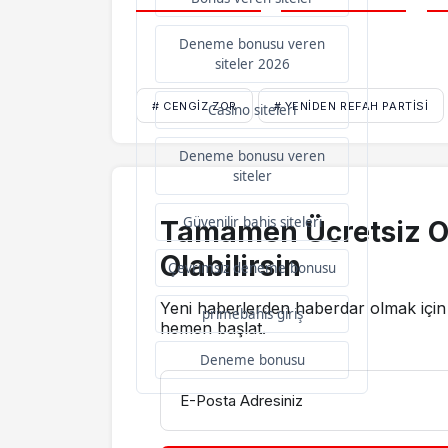
Deneme bonusu veren
siteler 2026
# CENGIZ ZOR
# YENIDEN REFAH PARTISI
Casino siteleri
Deneme bonusu veren
siteler
Güvenilir bahis siteleri
Tamamen Ücretsiz O
Olabilirsin
Çevrimsiz deneme bonusu
Yeni haberlerden haberdar olmak için 
primebahis giriş
hemen başlat.
Deneme bonusu
E-Posta Adresiniz