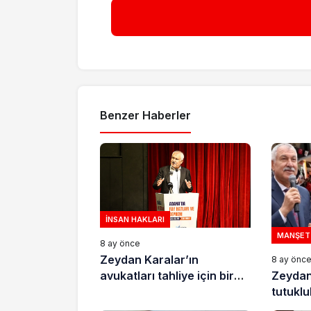
Benzer Haberler
İNSAN HAKLARI
MANŞET
8 ay önce
Zeydan Karalar’ın
8 ay önc
Zeydan
avukatları tahliye için bir
tutukl
dilekçe daha sundu
gününd