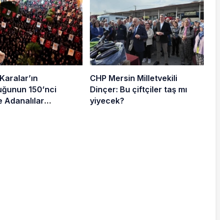
Karalar’ın
CHP Mersin Milletvekili
luğunun 150’nci
Dinçer: Bu çiftçiler taş mı
 Adanalılar
yiyecek?
ydı