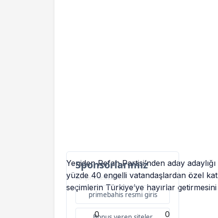
Yeniden Refah Partisi’nden aday adaylığ
Sponsorlarımız
yüzde 40 engelli vatandaşlardan özel katk
Bu içerik destekçileri
seçimlerin Türkiye’ye hayırlar getirmesini
primebahis resmi giris
0
0
Bonus veren siteler