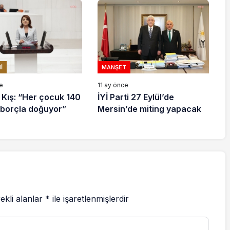
aydı
I
MANŞET
e
11 ay önce
 Kış: “Her çocuk 140
İYİ Parti 27 Eylül’de
a borçla doğuyor”
Mersin’de miting yapacak
ekli alanlar
*
ile işaretlenmişlerdir