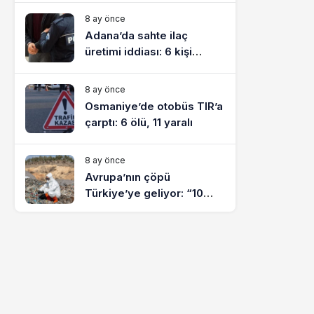
8 ay önce
Adana’da sahte ilaç
üretimi iddiası: 6 kişi
tutuklandı
8 ay önce
Osmaniye’de otobüs TIR’a
çarptı: 6 ölü, 11 yaralı
8 ay önce
Avrupa’nın çöpü
Türkiye’ye geliyor: “10
yılda on milyonlarca atık
ihracı”