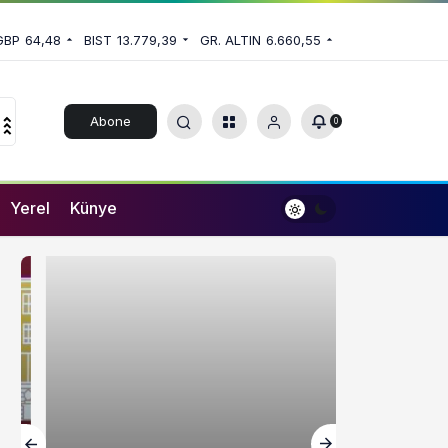
GBP
64,48
BIST
13.779,39
GR. ALTIN
6.660,55
Abone
0
Ol
Yerel
Künye