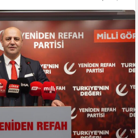
İstifa eden Mersin vekili
Çakır’dan açıklama:
“Yörük çocuğu, suçlanan
adamların önüne gelip
ifade vermez”