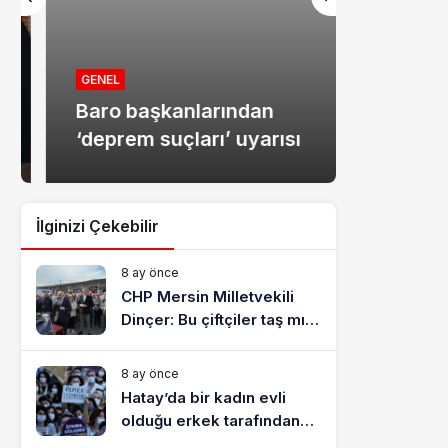
MANŞET
Mersin
GENEL
Baro başkanlarından
dolandır
‘deprem suçları’ uyarısı
tutukla
İlginizi Çekebilir
8 ay önce
CHP Mersin Milletvekili
Dinçer: Bu çiftçiler taş mı
yiyecek?
8 ay önce
Hatay’da bir kadın evli
olduğu erkek tarafından
katledildi