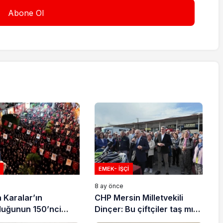
EMEK- İŞÇI
e
8 ay önce
 Karalar’ın
CHP Mersin Milletvekili
uluğunun 150’nci
Dinçer: Bu çiftçiler taş mı
e Adanalılar
yiyecek?