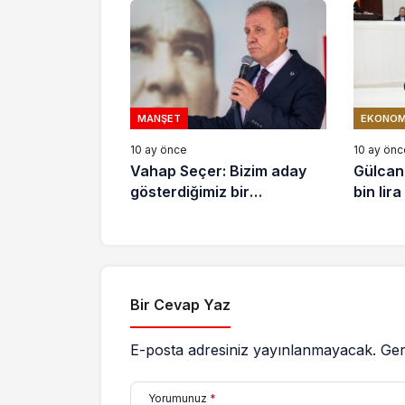
sokakt
MANŞET
EKONOM
10 ay önce
10 ay önc
Vahap Seçer: Bizim aday
Gülcan
gösterdiğimiz bir
bin lir
arkadaşımız Çankaya’da
Cumhurbaşkanı olacak
Bir Cevap Yaz
E-posta adresiniz yayınlanmayacak.
Ger
Yorumunuz
*