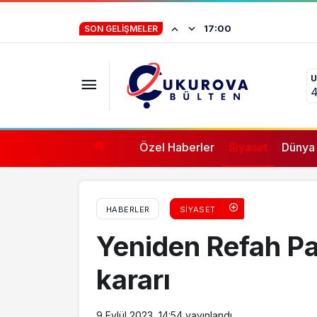
CHP lideri Kemal Kılıçdaroğlu’ndan ‘CHP 1
İstifa eden Mersin
17:00
SON GELIŞMELER
“Yörük çocuğu, s
U
ifade vermez”
4
Özel Haberler
Siyaset
Dünya
HABERLER
SIYASET
Yeniden Refah Pa
kararı
9 Eylül 2023, 14:54
yayınlandı