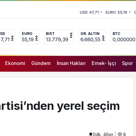
00 yaşında’ paylaşımı
 vekili Çakır’dan açıklama:
USD
47,71
EURO
55,19
uçlanan adamların önüne gelip
SD
EURO
BIST
GR. ALTIN
BTC
7,71
55,19
13.779,39
6.660,55
0,000000
Ekonomi
Gündem
İnsan Hakları
Emek- İşçi
Spor
rtisi’nden yerel seçim
0dk, 46sn
8
GENEL