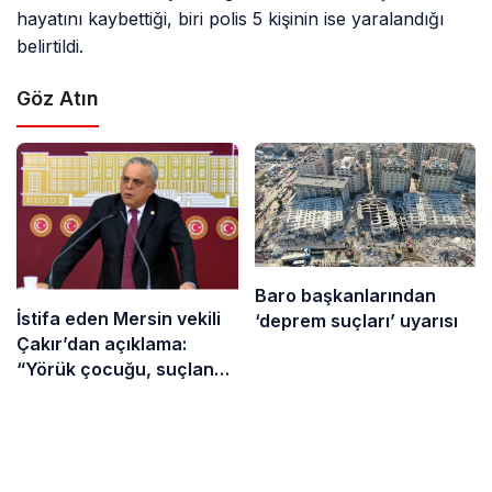
hayatını kaybettiği, biri polis 5 kişinin ise yaralandığı
belirtildi.
Göz Atın
Baro başkanlarından
İstifa eden Mersin vekili
‘deprem suçları’ uyarısı
Çakır’dan açıklama:
“Yörük çocuğu, suçlanan
adamların önüne gelip
ifade vermez”