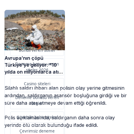
Sponsorlarımız
Bu içerik destekçileri
primebahis resmi giris
Bonus veren siteler
Avrupa’nın çöpü
Deneme bonusu veren
Türkiye’ye geliyor: “10
siteler 2026
yılda on milyonlarca atık
ihracı”
Casino siteleri
Silahlı saldırı ihbarı alan polisin olay yerine gitmesinin
ardından, saldırganın asansör boşluğuna girdiği ve bir
Deneme bonusu veren
süre daha ateş etmeye devam ettiği öğrenildi.
siteler
Polis açıklamasında, saldırganın daha sonra olay
Güvenilir bahis siteleri
yerinde ölü olarak bulunduğu ifade edildi.
Çevrimsiz deneme