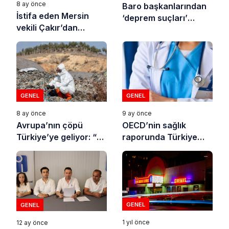
8 ay önce
Baro başkanlarından
İstifa eden Mersin
‘deprem suçları’
vekili Çakır’dan
uyarısı
açıklama: “Yörük
çocuğu, suçlanan
adamların önüne gelip
ifade vermez”
GENEL
GENEL
8 ay önce
9 ay önce
Avrupa’nın çöpü
OECD’nin sağlık
Türkiye’ye geliyor: “10
raporunda Türkiye
yılda on milyonlarca
sonuncu oldu
atık ihracı”
GENEL
GENEL
1 yıl önce
12 ay önce