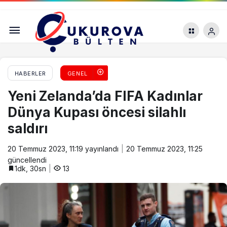
TDK bazı sözcüklerin yazımını değiştirdi
HABERLER
GENEL
Yeni Zelanda’da FIFA Kadınlar
Dünya Kupası öncesi silahlı
saldırı
20 Temmuz 2023, 11:19
yayınlandı
20 Temmuz 2023, 11:25
güncellendi
1dk, 30sn
13