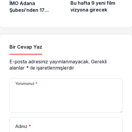
Bu hafta 9 yeni film
İMO Adana
vizyona girecek
Şubesi’nden 17
Ağustos Depreminin
26. Yılı dolayısıyla
açıklama
Bir Cevap Yaz
E-posta adresiniz yayınlanmayacak.
Gerekli
alanlar
*
ile işaretlenmişlerdir
Yorumunuz
*
Adınız
*