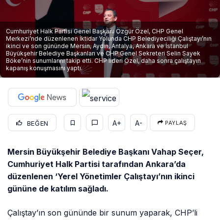
Cumhuriyet Halk Partisi Genel Başkanı Özgür Özel, CHP Genel
Merkezi’nde düzenlenen İktidar Yolunda CHP Belediyeciliği Çalıştayı’nın
ikinci ve son gününde Mersin, Aydın, Antalya, Ankara ve İstanbul
Büyükşehir Belediye Başkanları ve CHP Genel Sekreteri Selin Sayek
Böke’nin sunumlarını takip etti. CHP lideri Özel, daha sonra çalıştayın
kapanış konuşmasını yaptı.
A+
A-
BEĞEN
PAYLAŞ
Mersin Büyükşehir Belediye Başkanı Vahap Seçer,
Cumhuriyet Halk Partisi tarafından Ankara’da
düzenlenen ‘Yerel Yönetimler Çalıştayı’nın ikinci
gününe de katılım sağladı.
Çalıştay’ın son gününde bir sunum yaparak, CHP’li