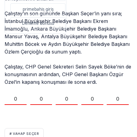
primebahis giriş
Çalıştay’ın son gününde Başkan Seçer’in yanı sıra;
İstanbul Büyükşehir Belediye Başkanı Ekrem
Deneme bonusu
İmamoğlu, Ankara Büyükşehir Belediye Başkanı
Mansur Yavaş, Antalya Büyükşehir Belediye Başkanı
Muhittin Böcek ve Aydın Büyükşehir Belediye Başkanı
Özlem Çerçioğlu da sunum yaptı.
Çalıştay, CHP Genel Sekreteri Selin Sayek Böke’nin de
konuşmasının ardından, CHP Genel Başkanı Özgür
Özel’in kapanış konuşması ile sona erdi.
0
0
0
0
0
# VAHAP SEÇER