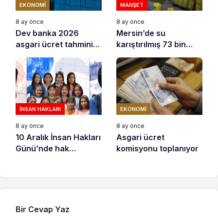
EKONOMI
MANŞET
8 ay önce
8 ay önce
Dev banka 2026
Mersin’de su
asgari ücret tahminini
karıştırılmış 73 bin
açıkladı
litre sıvı yağ ele
geçirildi
İNSAN HAKLARI
EKONOMI
8 ay önce
8 ay önce
10 Aralık İnsan Hakları
Asgari ücret
Günü’nde hak
komisyonu toplanıyor
savunucuları için
destek çağrısı
Bir Cevap Yaz