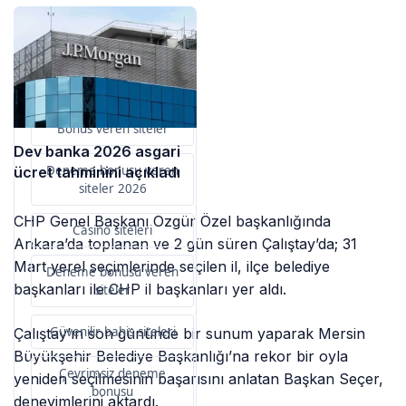
Sponsorlarımız
Bu içerik destekçileri
primebahis resmi giris
Bonus veren siteler
Dev banka 2026 asgari
Deneme bonusu veren
ücret tahminini açıkladı
siteler 2026
CHP Genel Başkanı Özgür Özel başkanlığında
Casino siteleri
Ankara’da toplanan ve 2 gün süren Çalıştay’da; 31
Mart yerel seçimlerinde seçilen il, ilçe belediye
Deneme bonusu veren
başkanları ile CHP il başkanları yer aldı.
siteler
Güvenilir bahis siteleri
Çalıştay’ın son gününde bir sunum yaparak Mersin
Büyükşehir Belediye Başkanlığı’na rekor bir oyla
Çevrimsiz deneme
yeniden seçilmesinin başarısını anlatan Başkan Seçer,
bonusu
deneyimlerini aktardı.