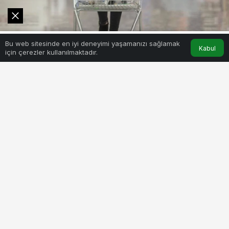
0
Bu web sitesinde en iyi deneyimi yaşamanızı sağlamak
Akış
Hesabım
Kabul
için çerezler kullanılmaktadır.
BEĞEN
PAYLAŞ
Türkiye’de mart ayında yıllık enflasyon yüzde 68,5
oldu. Bu oran tüm Afrika ülkelerindeki enflasyon
oranlarından daha yüksek. Avrupa’da ise birinci.
Türkiye dünyada yıllık tüketici enflasyonunun (TÜFE)
en yüksek olduğu dördüncü ülke konumunda.
Türkiye’de mart ayında yıllık enflasyon yüzde 68,5
oldu.