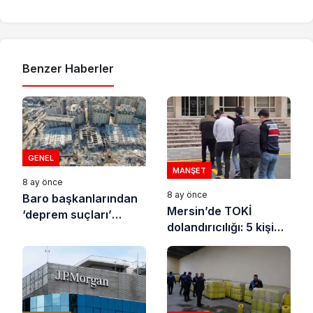
Benzer Haberler
GENEL
MANŞET
8 ay önce
8 ay önce
Baro başkanlarından
Mersin’de TOKİ
‘deprem suçları’
dolandırıcılığı: 5 kişi
uyarısı
tutuklandı