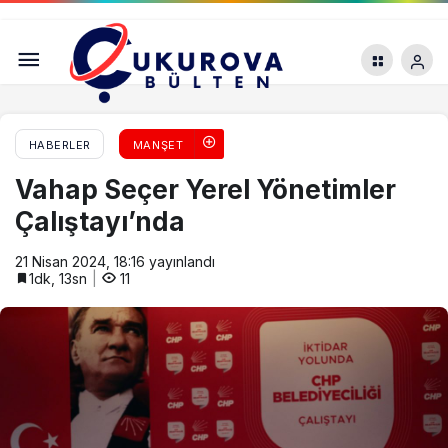
Türkiye’de mart ayında yıllık enflasyon yüzde
68,5
HABERLER
MANŞET
Vahap Seçer Yerel Yönetimler
Çalıştayı’nda
21 Nisan 2024, 18:16
yayınlandı
1dk, 13sn
11