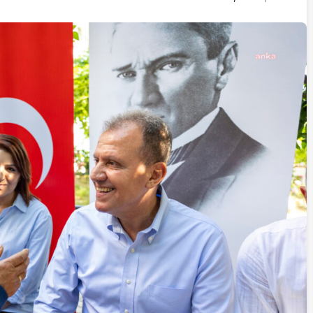
İstifa eden Mersin vekili
Çakır’dan açıklama:
“Yörük çocuğu, suçlanan
adamların önüne gelip
ifade vermez”