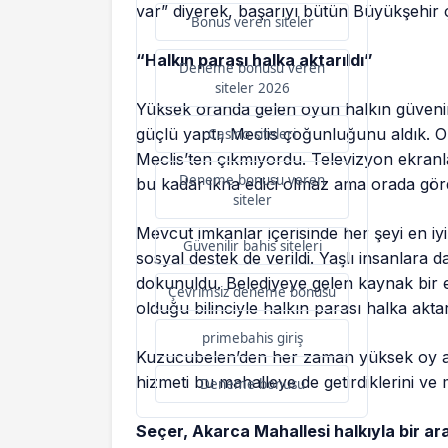
var” diyerek, başarıyı bütün Büyükşehir ça
Bonus veren siteler
“Halkın parası halka aktarıldı”
Deneme bonusu veren
siteler 2026
Yüksek oranda gelen oyun halkın güvenin
güçlü yaptı, Meclis çoğunluğunu aldık. O
Casino siteleri
Meclis’ten çıkmıyordu. Televizyon ekran
Deneme bonusu veren
bu kadar ikna edici olmaz ama orada görd
siteler
Mevcut imkanlar içerisinde her şeyi en iyi
Güvenilir bahis siteleri
sosyal destek de verildi. Yaşlı insanlara d
dokunuldu. Belediyeye gelen kaynak bir 
Çevrimsiz deneme bonusu
olduğu bilinciyle halkın parası halka aktar
primebahis giriş
Kuzucubelen’den her zaman yüksek oy ald
hizmeti bu mahalleye de getirdiklerini ve mu
Deneme bonusu
Seçer, Akarca Mahallesi halkıyla bir ar