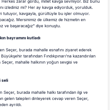
z. Herkes zarar gördü, millet kavga sevmiyor. Biz bunu
ını izlediniz mi? Her ay kavga ediyorduk, yorulduk.
ri tutuyor, kavgayla, gürültüyle bu işler olmuyor.
pacağız. Mersinimiz de ülkemiz de hizmetin en
ız ve başaracağız” diye konuştu.
lkın bayramını kutladı
en Seçer, burada mahalle esnafını ziyaret ederek
. Büyükşehir tarafından Fındıkpınarı’na kazandırılan
n Seçer, mahalle halkının yoğun sevgisi ve
 seli
en Seçer, burada mahalle halkı tarafından ilgi ve
dan gelen talepleri dinleyerek cevap veren Seçer,
den ayrıldı.