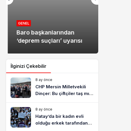
MANŞET
Mersin
GENEL
Baro başkanlarından
dolandır
‘deprem suçları’ uyarısı
tutukla
İlginizi Çekebilir
8 ay önce
CHP Mersin Milletvekili
Dinçer: Bu çiftçiler taş mı
yiyecek?
8 ay önce
Hatay’da bir kadın evli
olduğu erkek tarafından
katledildi