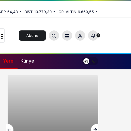
GBP
64,48
BIST
13.779,39
GR. ALTIN
6.660,55
Abone
0
Ol
Yerel
Künye