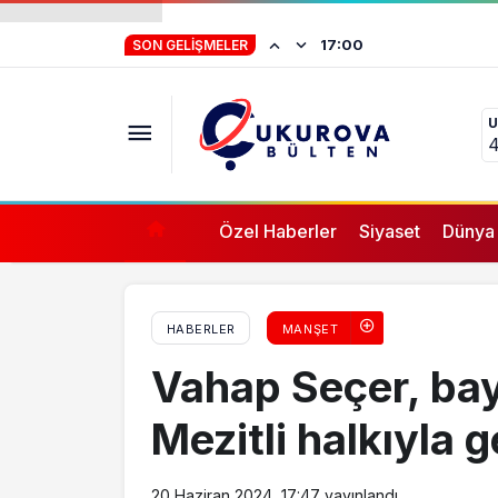
Vahap Seçer, bayramın 4. gününü Mezitli ha
İstifa eden Mersin
17:00
SON GELIŞMELER
“Yörük çocuğu, s
U
ifade vermez”
4
Özel Haberler
Siyaset
Dünya
HABERLER
MANŞET
Vahap Seçer, ba
Mezitli halkıyla g
20 Haziran 2024, 17:47
yayınlandı