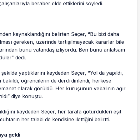
lışanlarıyla beraber elde ettiklerini söyledi.
den kaynaklandığını belirten Seçer, “Bu bizi daha
lması gereken, üzerinde tartışılmayacak kararlar bile
larından bunu vatandaş izliyordu. Ben bunu anlatsam
üler” dedi.
 şekilde yaptıklarını kaydeden Seçer, “Yol da yapıldı,
a bakıldı, öğrencilerin de derdi dinlendi, herkese
emanet olarak görüldü. Her kuruşunun vebalinin ağır
ıldı” diye konuştu.
ığını kaydeden Seçer, her tarafa götürdükleri eşit
htarın her talebi de kendisine ilettiğini belirtti.
aya geldi