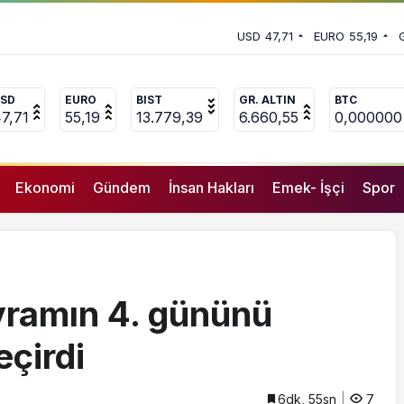
lkıyla geçirdi
 vekili Çakır’dan açıklama:
USD
47,71
EURO
55,19
uçlanan adamların önüne gelip
SD
EURO
BIST
GR. ALTIN
BTC
7,71
55,19
13.779,39
6.660,55
0,000000
Ekonomi
Gündem
İnsan Hakları
Emek- İşçi
Spor
yramın 4. gününü
eçirdi
6dk, 55sn
7
GENEL