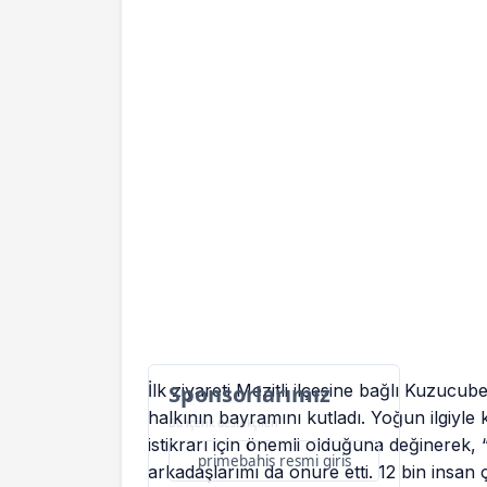
İlk ziyareti Mezitli ilçesine bağlı Kuzuc
Sponsorlarımız
halkının bayramını kutladı. Yoğun ilgiyle 
Bu içerik destekçileri
istikrarı için önemli olduğuna değinerek,
primebahis resmi giris
arkadaşlarımı da onure etti. 12 bin insa