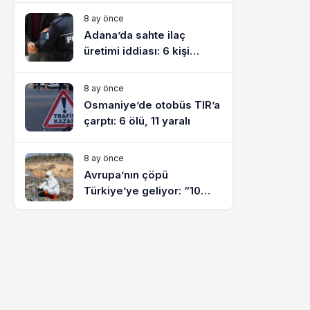
8 ay önce
Adana’da sahte ilaç
üretimi iddiası: 6 kişi
tutuklandı
8 ay önce
Osmaniye’de otobüs TIR’a
çarptı: 6 ölü, 11 yaralı
8 ay önce
Avrupa’nın çöpü
Türkiye’ye geliyor: “10
yılda on milyonlarca atık
ihracı”