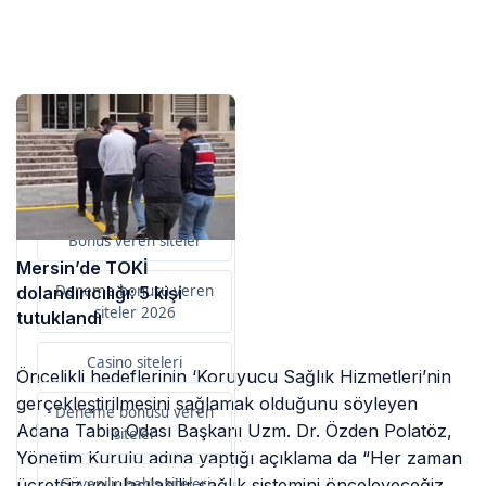
Sponsorlarımız
Bu içerik destekçileri
primebahis resmi giris
Bonus veren siteler
Mersin’de TOKİ
Deneme bonusu veren
dolandırıcılığı: 5 kişi
siteler 2026
tutuklandı
Casino siteleri
Öncelikli hedeflerinin ‘Koruyucu Sağlık Hizmetleri’nin
gerçekleştirilmesini sağlamak olduğunu söyleyen
Deneme bonusu veren
Adana Tabip Odası Başkanı Uzm. Dr. Özden Polatöz,
siteler
Yönetim Kurulu adına yaptığı açıklama da “Her zaman
Güvenilir bahis siteleri
ücretsiz ve ulaşılabilir sağlık sistemini önceleyeceğiz.