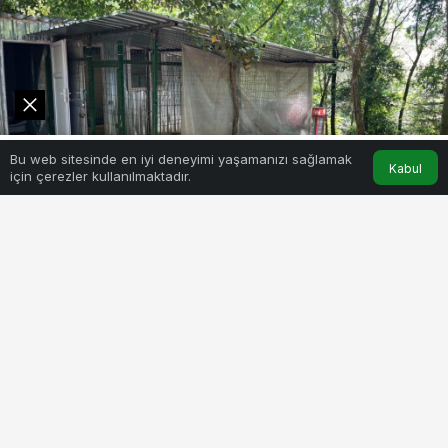
0
Bu web sitesinde en iyi deneyimi yaşamanızı sağlamak
Akış
Hesabım
Kabul
için çerezler kullanılmaktadır.
BEĞEN
PAYLAŞ
“Üzerimizdeki baskı nedeniyle ne gönüllü bulabiliyor
ne de gerekli maddi koşulları sağlayabiliyoruz.
Yönetimden tek talebimiz hayvanlardan ellerini