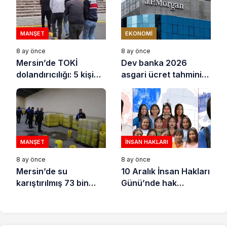
adamların önüne gelip
ifade vermez”
MANŞET
EKONOMI
8 ay önce
8 ay önce
Mersin’de TOKİ
Dev banka 2026
dolandırıcılığı: 5 kişi
asgari ücret tahminini
tutuklandı
açıkladı
MANŞET
İNSAN HAKLARI
8 ay önce
8 ay önce
Mersin’de su
10 Aralık İnsan Hakları
karıştırılmış 73 bin
Günü’nde hak
litre sıvı yağ ele
savunucuları için
geçirildi
destek çağrısı