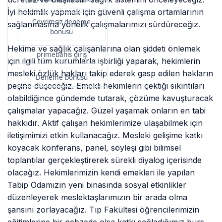
İyi hekimlik yapmak için güvenli çalışma ortamlarının
Çevrimsiz deneme
sağlanmasına yönelik çalışmalarımızı sürdüreceğiz.
bonusu
Hekime ve sağlık çalışanlarına olan şiddeti önlemek
primebahis giriş
için ilgili tüm kurumlarla işbirliği yaparak, hekimlerin
mesleki özlük hakları takip ederek gasp edilen hakların
Deneme bonusu
peşine düşeceğiz. Emekli hekimlerin çektiği sıkıntıları
olabildiğince gündemde tutarak, çözüme kavuşturacak
çalışmalar yapacağız. Güzel yaşamak onların en tabi
hakkıdır. Aktif çalışan hekimlerimize ulaşabilmek için
iletişimimizi etkin kullanacağız. Mesleki gelişime katkı
koyacak konferans, panel, söyleşi gibi bilimsel
toplantılar gerçekleştirerek sürekli diyalog içerisinde
olacağız. Hekimlerimizin kendi emekleri ile yapılan
Tabip Odamızın yeni binasında sosyal etkinlikler
düzenleyerek meslektaşlarımızın bir arada olma
şansını zorlayacağız. Tıp Fakültesi öğrencilerimizin