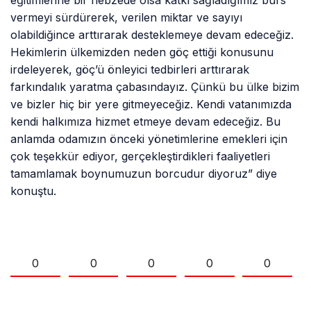
eğitimlerine bir nebzede olsa katkı sağladığımız burs
vermeyi sürdürerek, verilen miktar ve sayıyı
olabildiğince arttırarak desteklemeye devam edeceğiz.
Hekimlerin ülkemizden neden göç ettiği konusunu
irdeleyerek, göç’ü önleyici tedbirleri arttırarak
farkındalık yaratma çabasındayız. Çünkü bu ülke bizim
ve bizler hiç bir yere gitmeyeceğiz. Kendi vatanımızda
kendi halkımıza hizmet etmeye devam edeceğiz. Bu
anlamda odamızın önceki yönetimlerine emekleri için
çok teşekkür ediyor, gerçekleştirdikleri faaliyetleri
tamamlamak boynumuzun borcudur diyoruz” diye
konuştu.
0
0
0
0
0