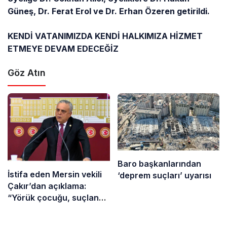
Güneş, Dr. Ferat Erol ve Dr. Erhan Özeren getirildi.
KENDİ VATANIMIZDA KENDİ HALKIMIZA HİZMET
ETMEYE DEVAM EDECEĞİZ
Göz Atın
Baro başkanlarından
İstifa eden Mersin vekili
‘deprem suçları’ uyarısı
Çakır’dan açıklama:
“Yörük çocuğu, suçlanan
adamların önüne gelip
ifade vermez”