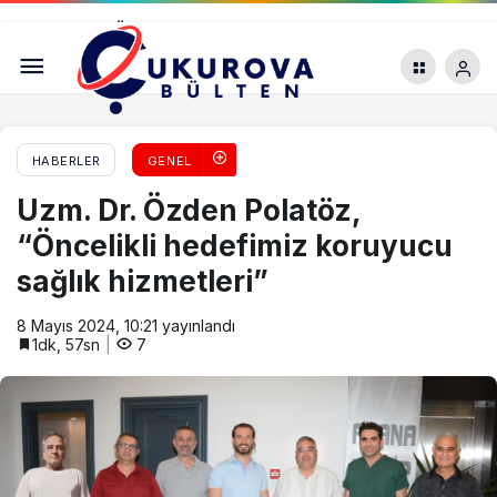
Boğaziçi Üniversitesi’nin atanmış rektörü
hukuksuzluğa devam ediyor
HABERLER
GENEL
Uzm. Dr. Özden Polatöz,
“Öncelikli hedefimiz koruyucu
sağlık hizmetleri”
8 Mayıs 2024, 10:21
yayınlandı
1dk, 57sn
7