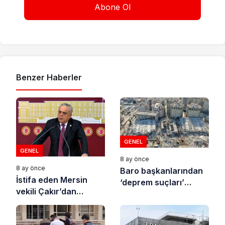
Benzer Haberler
GENEL
GENEL
8 ay önce
8 ay önce
Baro başkanlarından
İstifa eden Mersin
‘deprem suçları’
vekili Çakır’dan
uyarısı
açıklama: “Yörük
çocuğu, suçlanan