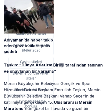
Sponsorlarımız
Bu içerik destekçileri
primebahis resmi giris
Bonus veren siteler
Adıyaman’da haber takip
Deneme bonusu veren
eden gazetecilere polis
siteler 2026
şiddeti
Casino siteleri
Taşkın: “Dünya Atletizm Birliği tarafından tanınan
ve onaylanan bir yarışma”
Deneme bonusu veren
siteler
Mersin Büyükşehir Belediyesi Gençlik ve Spor
Hizmetleri Dairesi Başkanı Emrullah Taşkın, Mersin
Güvenilir bahis siteleri
Büyükşehir Belediye Başkanı Vahap Seçer’in de
Çevrimsiz deneme
katılımıyla gerçekleşen
‘5. Uluslararası Mersin
bonusu
Maratonu’
nun güzel bir havada ve güzel bir