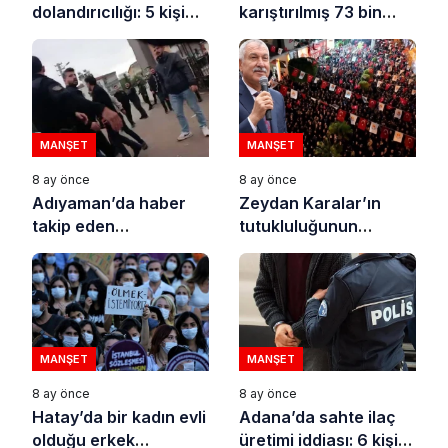
dolandırıcılığı: 5 kişi
karıştırılmış 73 bin
tutuklandı
litre sıvı yağ ele
geçirildi
MANŞET
MANŞET
8 ay önce
8 ay önce
Adıyaman’da haber
Zeydan Karalar’ın
takip eden
tutukluluğunun
gazetecilere polis
150’nci gününde
şiddeti
Adanalılar sokaktaydı
MANŞET
MANŞET
8 ay önce
8 ay önce
Hatay’da bir kadın evli
Adana’da sahte ilaç
olduğu erkek
üretimi iddiası: 6 kişi