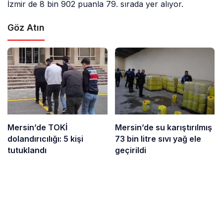
İzmir de 8 bin 902 puanla 79. sırada yer alıyor.
Göz Atın
Mersin’de TOKİ
Mersin’de su karıştırılmış
dolandırıcılığı: 5 kişi
73 bin litre sıvı yağ ele
tutuklandı
geçirildi