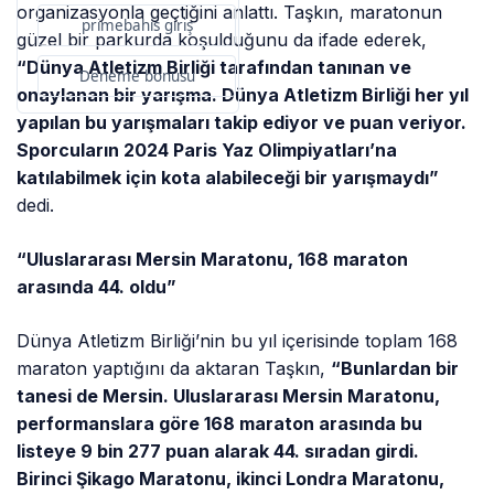
organizasyonla geçtiğini anlattı. Taşkın, maratonun
primebahis giriş
güzel bir parkurda koşulduğunu da ifade ederek,
“Dünya Atletizm Birliği tarafından tanınan ve
Deneme bonusu
onaylanan bir yarışma. Dünya Atletizm Birliği her yıl
yapılan bu yarışmaları takip ediyor ve puan veriyor.
Sporcuların 2024 Paris Yaz Olimpiyatları’na
katılabilmek için kota alabileceği bir yarışmaydı”
dedi.
“Uluslararası Mersin Maratonu, 168 maraton
arasında 44. oldu”
Dünya Atletizm Birliği’nin bu yıl içerisinde toplam 168
maraton yaptığını da aktaran Taşkın,
“Bunlardan bir
tanesi de Mersin. Uluslararası Mersin Maratonu,
performanslara göre 168 maraton arasında bu
listeye 9 bin 277 puan alarak 44. sıradan girdi.
Birinci Şikago Maratonu, ikinci Londra Maratonu,