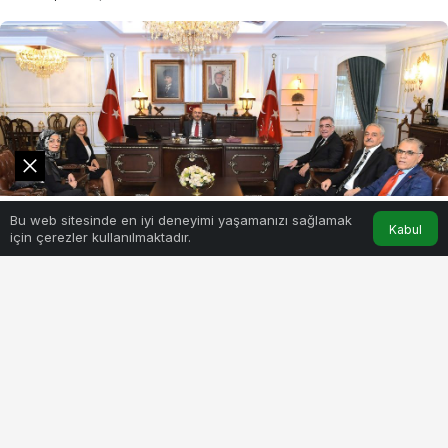
0
Bu web sitesinde en iyi deneyimi yaşamanızı sağlamak
Akış
Hesabım
Kabul
için çerezler kullanılmaktadır.
1
PAYLAŞ