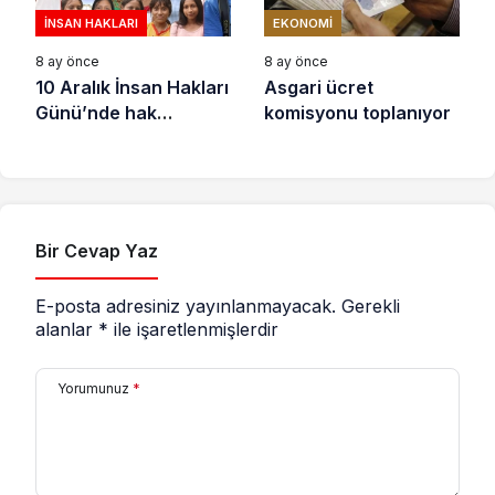
İNSAN HAKLARI
EKONOMI
8 ay önce
8 ay önce
10 Aralık İnsan Hakları
Asgari ücret
Günü’nde hak
komisyonu toplanıyor
savunucuları için
destek çağrısı
Bir Cevap Yaz
E-posta adresiniz yayınlanmayacak.
Gerekli
alanlar
*
ile işaretlenmişlerdir
Yorumunuz
*