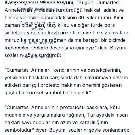
Kampanyacısı Milena Buyum
, “Bugün, Cumartesi
Güvenilir bahis siteleri
Anneleri’nin yılmadan sürdürdüğü hakikat, adalet ve
hesap verebilirlik mücadelesinin 30. yıldönümü. Kimi
Çevrimsiz deneme
zaman biber gazı, tazyikli su ve diğer türde polis
bonusu
şiddetinin yanı sıra keyfi gözaltılara ve haksız davalara
maruz kalmalarına rağmen daima barışçıl bir biçimde
primebahis giriş
toplandılar. Onlarla dayanışma içindeyiz” dedi. Buyum,
sözlerini şöyle sürdürdü:
Deneme bonusu
“Cumartesi Anneleri, kendilerinin ve destekçilerinin,
yetkililerin baskıları karşısında dahi savunmaya devam
ettikleri barışçıl protesto hakkının önemini gösteren
güçlü bir küresel sembol haline geldi.”
“Cumartesi Anneleri’nin protestosu baskılara, kötü
muamele ve yargılamalara rağmen, Türkiye’deki insan
hakları savunucularının azim ve kararlılığının
sembolüdür” diyen Buyum, sözlerini şöyle sonlandırdı: