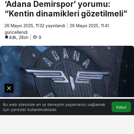
‘Adana Demirspor’ yorumu:
“Kentin dinamikleri gözetilmeli”
26 Mayıs 2025, 11:32
yayınlandı
26 Mayıs 2025, 11:41
güncellendi
4dk, 28sn
9
0
Bu web sitesinde en iyi deneyimi yaşamanızı sağlamak
Akış
Hesabım
Kabul
için çerezler kullanılmaktadır.