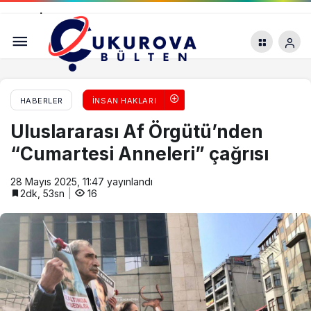
Dr. İsmail Sarp Aykurt’tan ‘Adana Demirspor’
yorumu: “Kentin dinamikleri gözetilmeli”
HABERLER
İNSAN HAKLARI
Uluslararası Af Örgütü’nden
“Cumartesi Anneleri” çağrısı
28 Mayıs 2025, 11:47
yayınlandı
2dk, 53sn
16