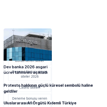
Sponsorlarımız
Bu içerik destekçileri
primebahis resmi giris
Bonus veren siteler
Dev banka 2026 asgari
Deneme bonusu veren
ücret tahminini açıkladı
siteler 2026
Protesto hakkının güçlü küresel sembolü haline
Casino siteleri
geldiler
Deneme bonusu veren
Uluslararası Af Örgütü Kıdemli Türkiye
siteler