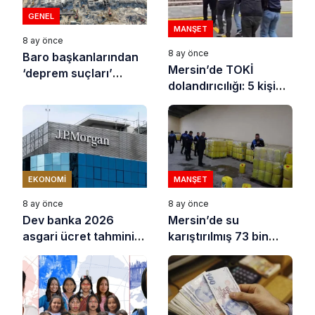
GENEL
MANŞET
8 ay önce
8 ay önce
Baro başkanlarından
Mersin’de TOKİ
‘deprem suçları’
dolandırıcılığı: 5 kişi
uyarısı
tutuklandı
EKONOMI
MANŞET
8 ay önce
8 ay önce
Dev banka 2026
Mersin’de su
asgari ücret tahminini
karıştırılmış 73 bin
açıkladı
litre sıvı yağ ele
geçirildi