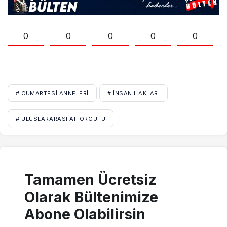
0
0
0
0
0
# CUMARTESI ANNELERI
# İNSAN HAKLARI
# ULUSLARARASI AF ÖRGÜTÜ
Tamamen Ücretsiz
Olarak Bültenimize
Abone Olabilirsin