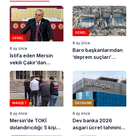
GENEL
GENEL
8 ay önce
8 ay önce
Baro başkanlarından
İstifa eden Mersin
‘deprem suçları’
vekili Çakır’dan
uyarısı
açıklama: “Yörük
çocuğu, suçlanan
adamların önüne gelip
ifade vermez”
MANŞET
EKONOMI
8 ay önce
8 ay önce
Mersin’de TOKİ
Dev banka 2026
dolandırıcılığı: 5 kişi
asgari ücret tahminini
tutuklandı
açıkladı