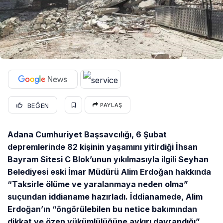
BEĞEN
PAYLAŞ
Adana Cumhuriyet Başsavcılığı, 6 Şubat
depremlerinde 82 kişinin yaşamını yitirdiği İhsan
Bayram Sitesi C Blok’unun yıkılmasıyla ilgili Seyhan
Belediyesi eski İmar Müdürü Alim Erdoğan hakkında
“Taksirle ölüme ve yaralanmaya neden olma”
suçundan iddianame hazırladı. İddianamede, Alim
Erdoğan’ın “öngörülebilen bu netice bakımından
dikkat ve özen yükümlülüğüne aykırı davrandığı”