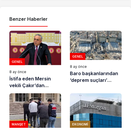
Benzer Haberler
GENEL
GENEL
8 ay önce
8 ay önce
Baro başkanlarından
İstifa eden Mersin
‘deprem suçları’
vekili Çakır’dan
uyarısı
açıklama: “Yörük
çocuğu, suçlanan
adamların önüne gelip
ifade vermez”
MANŞET
EKONOMI