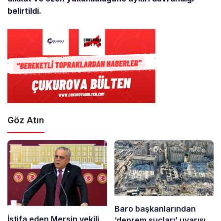
belirtildi.
Göz Atın
Baro başkanlarından
İstifa eden Mersin vekili
‘deprem suçları’ uyarısı