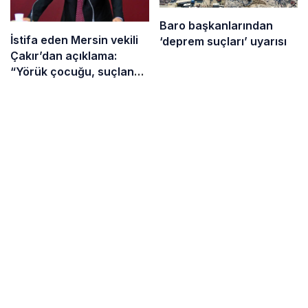
Baro başkanlarından
İstifa eden Mersin vekili
‘deprem suçları’ uyarısı
Çakır’dan açıklama:
“Yörük çocuğu, suçlanan
adamların önüne gelip
ifade vermez”