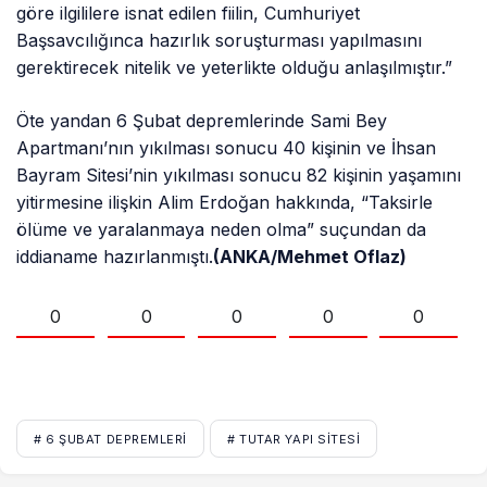
göre ilgililere isnat edilen fiilin, Cumhuriyet
Başsavcılığınca hazırlık soruşturması yapılmasını
gerektirecek nitelik ve yeterlikte olduğu anlaşılmıştır.”
Öte yandan 6 Şubat depremlerinde Sami Bey
Apartmanı’nın yıkılması sonucu 40 kişinin ve İhsan
Bayram Sitesi’nin yıkılması sonucu 82 kişinin yaşamını
yitirmesine ilişkin Alim Erdoğan hakkında, “Taksirle
ölüme ve yaralanmaya neden olma” suçundan da
iddianame hazırlanmıştı.
(ANKA/Mehmet Oflaz)
0
0
0
0
0
# 6 ŞUBAT DEPREMLERI
# TUTAR YAPI SITESI