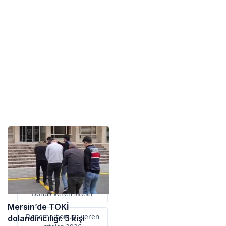
Sponsorlarımız
Bu içerik destekçileri
primebahis resmi giris
Bonus veren siteler
Mersin’de TOKİ
Deneme bonusu veren
dolandırıcılığı: 5 kişi