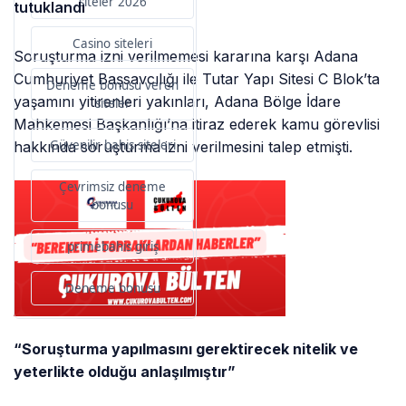
siteler 2026
tutuklandı
Casino siteleri
Soruşturma izni verilmemesi kararına karşı Adana
Cumhuriyet Başsavcılığı ile Tutar Yapı Sitesi C Blok’ta
Deneme bonusu veren
yaşamını yitirenleri yakınları, Adana Bölge İdare
siteler
Mahkemesi Başkanlığı’na itiraz ederek kamu görevlisi
Güvenilir bahis siteleri
hakkında soruşturma izni verilmesini talep etmişti.
Çevrimsiz deneme
bonusu
primebahis giriş
Deneme bonusu
“Soruşturma yapılmasını gerektirecek nitelik ve
yeterlikte olduğu anlaşılmıştır”