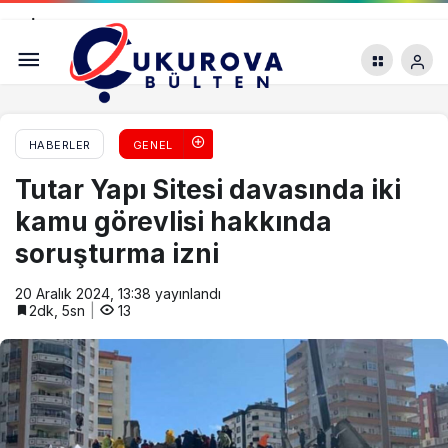
İhsan Bayram Sitesi davasında yeni gelişme: Alim
Erdoğan hakkında iddianame
HABERLER
GENEL
Tutar Yapı Sitesi davasında iki
kamu görevlisi hakkında
soruşturma izni
20 Aralık 2024, 13:38
yayınlandı
2dk, 5sn
13