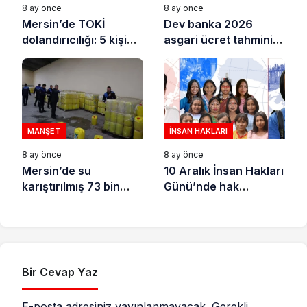
8 ay önce
8 ay önce
Mersin’de TOKİ
Dev banka 2026
dolandırıcılığı: 5 kişi
asgari ücret tahminini
tutuklandı
açıkladı
MANŞET
İNSAN HAKLARI
8 ay önce
8 ay önce
Mersin’de su
10 Aralık İnsan Hakları
karıştırılmış 73 bin
Günü’nde hak
litre sıvı yağ ele
savunucuları için
geçirildi
destek çağrısı
Bir Cevap Yaz
E-posta adresiniz yayınlanmayacak.
Gerekli