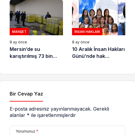
MANŞET
İNSAN HAKLARI
8 ay önce
8 ay önce
Mersin’de su
10 Aralık İnsan Hakları
karıştırılmış 73 bin
Günü’nde hak
litre sıvı yağ ele
savunucuları için
geçirildi
destek çağrısı
Bir Cevap Yaz
E-posta adresiniz yayınlanmayacak.
Gerekli
alanlar
*
ile işaretlenmişlerdir
Yorumunuz
*