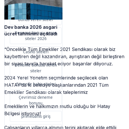
primebahis resmi giris
Bonus veren siteler
Dev banka 2026 asgari
Deneme bonusu veren
ücret tahminini açıkladı
siteler 2026
“Öncelikle Tüm Emekliler 2021 Sendikası olarak biz
Casino siteleri
kaybettiren değil kazandıran, ayrıştıran değil birleştiren
bir siyasi tavırla hareket ediyor başarılar diliyoruz.
Deneme bonusu veren
siteler
2024 Yerel Yönetim seçimlerinde seçilecek olan
Güvenilir bahis siteleri
HATAY’da ki belediye başkanlarından 2021 Tüm
Emekliler Sendikası olarak taleplerimiz
Çevrimsiz deneme
bonusu
Emeklilerin ve halkımızın mutlu olduğu bir Hatay
Bölgesi istiyoruz!
primebahis giriş
Çalışanların yıllarca alnının terini akıtarak elde ettiği