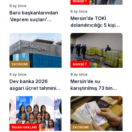
MANŞET
8 ay önce
8 ay önce
Baro başkanlarından
Mersin’de TOKİ
‘deprem suçları’
dolandırıcılığı: 5 kişi
uyarısı
tutuklandı
EKONOMI
MANŞET
8 ay önce
8 ay önce
Dev banka 2026
Mersin’de su
asgari ücret tahminini
karıştırılmış 73 bin
açıkladı
litre sıvı yağ ele
geçirildi
İNSAN HAKLARI
EKONOMI