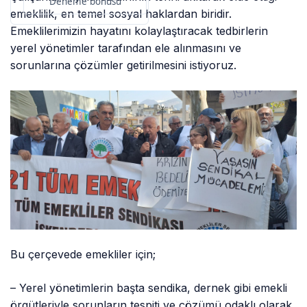
Deneme bonusu
emeklilik, en temel sosyal haklardan biridir.
Emeklilerimizin hayatını kolaylaştıracak tedbirlerin
yerel yönetimler tarafından ele alınmasını ve
sorunlarına çözümler getirilmesini istiyoruz.
Bu çerçevede emekliler için;
– Yerel yönetimlerin başta sendika, dernek gibi emekli
örgütleriyle sorunların tespiti ve çözümü odaklı olarak