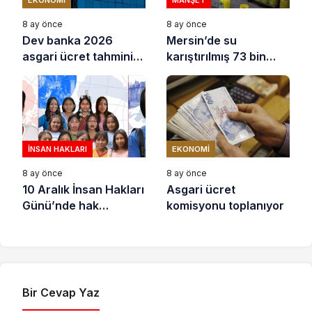
8 ay önce
8 ay önce
Dev banka 2026
Mersin’de su
asgari ücret tahminini
karıştırılmış 73 bin
açıkladı
litre sıvı yağ ele
geçirildi
İNSAN HAKLARI
EKONOMI
8 ay önce
8 ay önce
10 Aralık İnsan Hakları
Asgari ücret
Günü’nde hak
komisyonu toplanıyor
savunucuları için
destek çağrısı
Bir Cevap Yaz