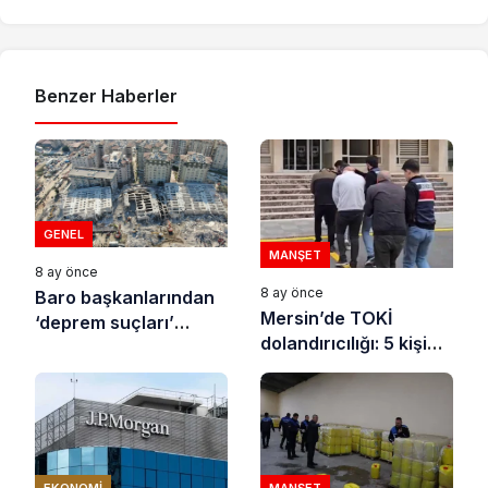
Benzer Haberler
GENEL
MANŞET
8 ay önce
8 ay önce
Baro başkanlarından
Mersin’de TOKİ
‘deprem suçları’
dolandırıcılığı: 5 kişi
uyarısı
tutuklandı
EKONOMI
MANŞET