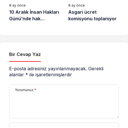
8 ay önce
8 ay önce
10 Aralık İnsan Hakları
Asgari ücret
Günü’nde hak
komisyonu toplanıyor
savunucuları için
destek çağrısı
Bir Cevap Yaz
E-posta adresiniz yayınlanmayacak.
Gerekli
alanlar
*
ile işaretlenmişlerdir
Yorumunuz
*