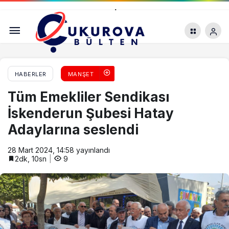
Tüm Emekliler Sendikası İskenderun Şubesi’nden
basın açıklaması
HABERLER
MANŞET
Tüm Emekliler Sendikası
İskenderun Şubesi Hatay
Adaylarına seslendi
28 Mart 2024, 14:58
yayınlandı
2dk, 10sn
9