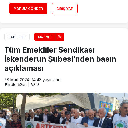
YORUM GÖNDER
GIRIŞ YAP
HABERLER
MANŞET
Tüm Emekliler Sendikası
İskenderun Şubesi’nden basın
açıklaması
28 Mart 2024, 14:43
yayınlandı
5dk, 52sn
9