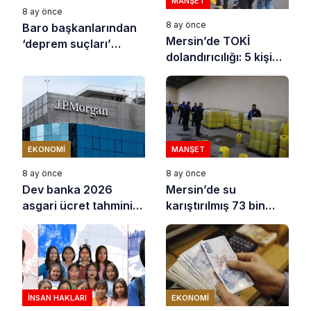
MANŞET
8 ay önce
8 ay önce
Baro başkanlarından
Mersin’de TOKİ
‘deprem suçları’
dolandırıcılığı: 5 kişi
uyarısı
tutuklandı
EKONOMI
MANŞET
8 ay önce
8 ay önce
Dev banka 2026
Mersin’de su
asgari ücret tahminini
karıştırılmış 73 bin
açıkladı
litre sıvı yağ ele
geçirildi
İNSAN HAKLARI
EKONOMI