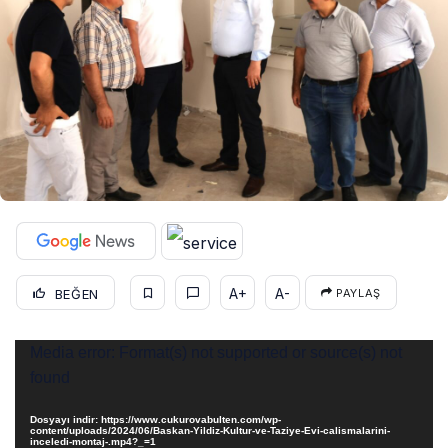
A+
A-
BEĞEN
PAYLAŞ
Video
Media error: Format(s) not supported or source(s) not
oynatıcı
found
Dosyayı indir: https://www.cukurovabulten.com/wp-
content/uploads/2024/06/Baskan-Yildiz-Kultur-ve-Taziye-Evi-calismalarini-
inceledi-montaj-.mp4?_=1