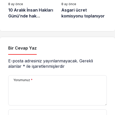
8 ay önce
8 ay önce
10 Aralık İnsan Hakları
Asgari ücret
Günü’nde hak
komisyonu toplanıyor
savunucuları için
destek çağrısı
Bir Cevap Yaz
E-posta adresiniz yayınlanmayacak.
Gerekli
alanlar
*
ile işaretlenmişlerdir
Yorumunuz
*