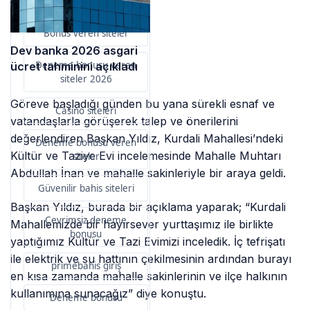
primebahis resmi giris
Bonus veren siteler
Dev banka 2026 asgari
Deneme bonusu veren
ücret tahminini açıkladı
siteler 2026
Göreve başladığı günden bu yana sürekli esnaf ve
Casino siteleri
vatandaşlarla görüşerek talep ve önerilerini
değerlendiren Başkan Yıldız, Kurdali Mahallesi’ndeki
Deneme bonusu veren
Kültür ve Taziye Evi incelemesinde Mahalle Muhtarı
siteler
Abdullah İnan ve mahalle sakinleriyle bir araya geldi.
Güvenilir bahis siteleri
Başkan Yıldız, burada bir açıklama yaparak; “Kurdali
Çevrimsiz deneme
Mahallemizde bir hayırsever yurttaşımız ile birlikte
bonusu
yaptığımız Kültür ve Tazi Evimizi inceledik. İç tefrişatı
ile elektrik ve su hattının çekilmesinin ardından burayı
primebahis giriş
en kısa zamanda mahalle sakinlerinin ve ilçe halkının
kullanımına sunacağız” diye konuştu.
Deneme bonusu