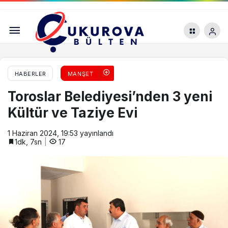
Adana Valiliği’ne saldırı: 5 sanığın hapis cezası
onandı
HABERLER
MANŞET
Toroslar Belediyesi’nden 3 yeni
Kültür ve Taziye Evi
1 Haziran 2024, 19:53
yayınlandı
1dk, 7sn
17