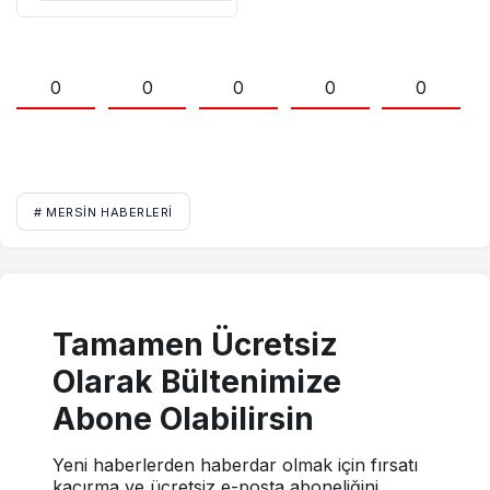
0
0
0
0
0
# MERSIN HABERLERI
Tamamen Ücretsiz
Olarak Bültenimize
Abone Olabilirsin
Yeni haberlerden haberdar olmak için fırsatı
kaçırma ve ücretsiz e-posta aboneliğini