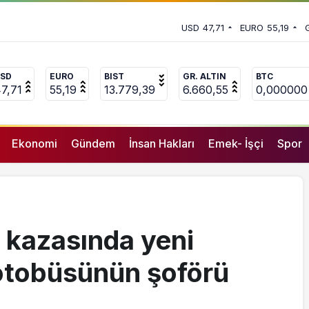
 vekili Çakır’dan açıklama:
USD
47,71
EURO
55,19
uçlanan adamların önüne gelip
SD
EURO
BIST
GR. ALTIN
BTC
7,71
55,19
13.779,39
6.660,55
0,000000
Ekonomi
Gündem
İnsan Hakları
Emek- İşçi
Spor
k kazasında yeni
 otobüsünün şoförü
GENEL