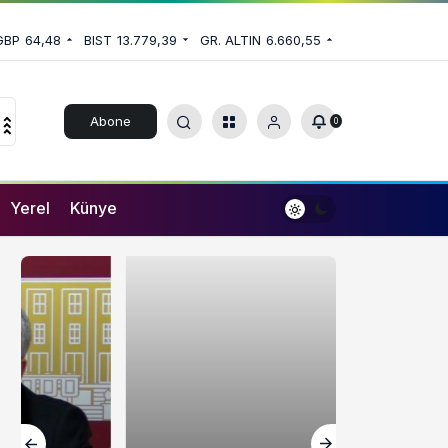
GBP
64,48
BIST
13.779,39
GR. ALTIN
6.660,55
Abone
0
Ol
Yerel
Künye