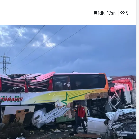
İstifa eden Mersin vekili
1dk, 17sn
9
Çakır’dan açıklama:
“Yörük çocuğu, suçlanan
adamların önüne gelip
ifade vermez”