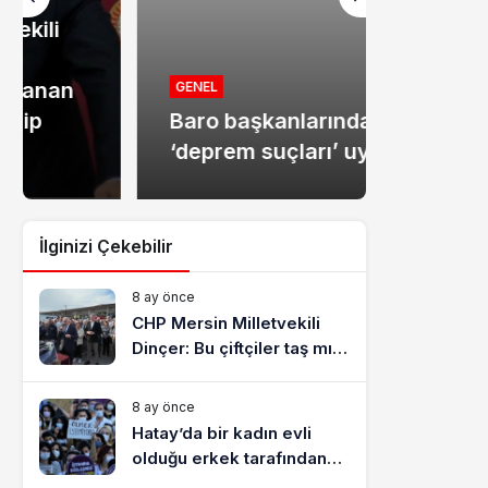
MANŞET
Mersin
GENEL
Baro başkanlarından
dolandır
‘deprem suçları’ uyarısı
tutukla
İlginizi Çekebilir
8 ay önce
CHP Mersin Milletvekili
Dinçer: Bu çiftçiler taş mı
yiyecek?
8 ay önce
Hatay’da bir kadın evli
olduğu erkek tarafından
katledildi