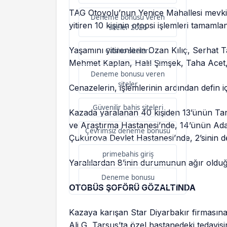
TAG Otoyolu’nun Yenice Mahallesi mevk
Deneme bonusu veren
yitiren 10 kişinin otopsi işlemleri tamamlan
siteler 2026
Yaşamını yitirenlerin Ozan Kılıç, Serhat
Casino siteleri
Mehmet Kaplan, Halil Şimşek, Taha Acet,
Deneme bonusu veren
siteler
Cenazelerin, işlemlerinin ardından defin i
Güvenilir bahis siteleri
Kazada yaralanan 40 kişiden 13’ünün Tars
ve Araştırma Hastanesi’nde, 14’ünün Ada
Çevrimsiz deneme bonusu
Çukurova Devlet Hastanesi’nde, 2’sinin de
primebahis giriş
Yaralılardan 8’inin durumunun ağır olduğu 
Deneme bonusu
OTOBÜS ŞOFÖRÜ GÖZALTINDA
Kazaya karışan Star Diyarbakır firmasın
Ali G, Tarsus’ta özel hastanedeki tedavisi