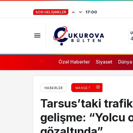
Mersin’de balık çiftlikleri protesto edildi
İstifa eden Mersin
17:00
SON GELIŞMELER
“Yörük çocuğu, s
U
ifade vermez”
4
Özel Haberler
Siyaset
Dünya
HABERLER
MANŞET
Tarsus’taki trafi
gelişme: “Yolcu
gözaltında”