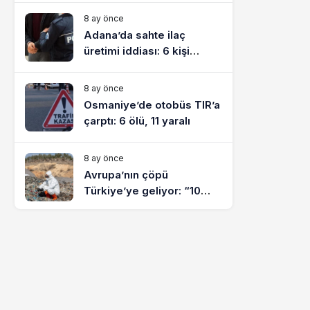
8 ay önce
Adana’da sahte ilaç
üretimi iddiası: 6 kişi
tutuklandı
8 ay önce
Osmaniye’de otobüs TIR’a
çarptı: 6 ölü, 11 yaralı
8 ay önce
Avrupa’nın çöpü
Türkiye’ye geliyor: “10
yılda on milyonlarca atık
ihracı”