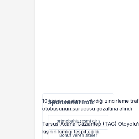
10 kişinin yaşamını yitirdiği zincirleme t
Sponsorlarımız
otobüsünün sürücüsü gözaltına alındı
Bu içerik destekçileri
primebahis resmi giris
Tarsus-Adana-Gaziantep (TAG) Otoyolu’nd
kişinin kimliği tespit edildi.
Bonus veren siteler