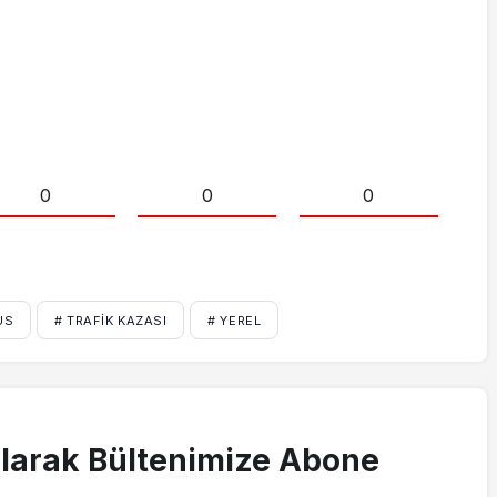
0
0
0
US
# TRAFIK KAZASI
# YEREL
larak Bültenimize Abone