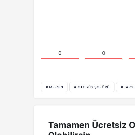
0
0
# MERSIN
# OTOBÜS ŞOFÖRÜ
# TARS
Tamamen Ücretsiz O