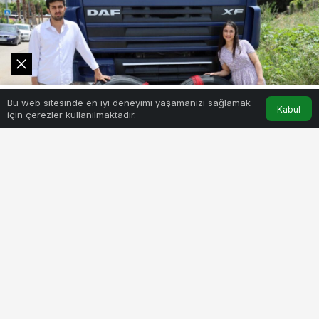
0
Bu web sitesinde en iyi deneyimi yaşamanızı sağlamak
Akış
Hesabım
Kabul
için çerezler kullanılmaktadır.
BEĞEN
PAYLAŞ