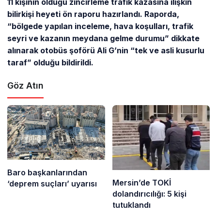
11 kişinin öldüğü zincirleme trafik kazasına ilişkin
bilirkişi heyeti ön raporu hazırlandı. Raporda,
“bölgede yapılan inceleme, hava koşulları, trafik
seyri ve kazanın meydana gelme durumu” dikkate
alınarak otobüs şoförü Ali G’nin “tek ve asli kusurlu
taraf” olduğu bildirildi.
Göz Atın
Baro başkanlarından
Mersin’de TOKİ
‘deprem suçları’ uyarısı
dolandırıcılığı: 5 kişi
tutuklandı