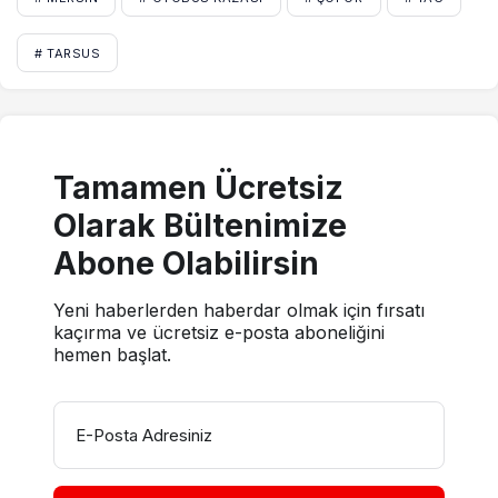
# TARSUS
Tamamen Ücretsiz
Olarak Bültenimize
Abone Olabilirsin
Yeni haberlerden haberdar olmak için fırsatı
kaçırma ve ücretsiz e-posta aboneliğini
hemen başlat.
E-Posta Adresiniz