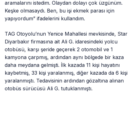
aramalarını istedim. Olaydan dolayı çok üzgünüm.
Keşke olmasaydı. Ben, bu işi ekmek parası için
yapıyordum” ifadelerini kullandım.
TAG Otoyolu’nun Yenice Mahallesi mevkisinde, Star
Diyarbakır firmasına ait Ali G. idaresindeki yolcu
otobüsü, karşı şeride geçerek 2 otomobil ve 1
kamyona çarpmış, ardından aynı bölgede bir kaza
daha meydana gelmişti. İlk kazada 11 kişi hayatını
kaybetmiş, 33 kişi yaralanmış, diğer kazada da 6 kişi
yaralanmıştı. Tedavisinin ardından gözaltına alınan
otobüs sürücüsü Ali G. tutuklanmıştı.