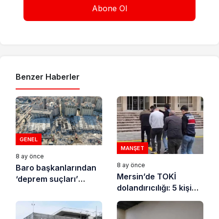
Benzer Haberler
GENEL
MANŞET
8 ay önce
8 ay önce
Baro başkanlarından
Mersin’de TOKİ
‘deprem suçları’
dolandırıcılığı: 5 kişi
uyarısı
tutuklandı