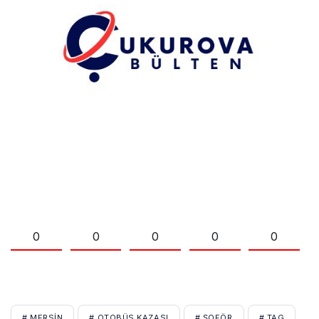
0
0
0
0
0
# MERSIN
# OTOBÜS KAZASI
# ŞOFÖR
# TAG