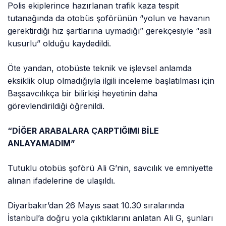
Polis ekiplerince hazırlanan trafik kaza tespit
tutanağında da otobüs şoförünün “yolun ve havanın
gerektirdiği hız şartlarına uymadığı” gerekçesiyle “asli
kusurlu” olduğu kaydedildi.
Öte yandan, otobüste teknik ve işlevsel anlamda
eksiklik olup olmadığıyla ilgili inceleme başlatılması için
Başsavcılıkça bir bilirkişi heyetinin daha
görevlendirildiği öğrenildi.
“DİĞER ARABALARA ÇARPTIĞIMI BİLE
ANLAYAMADIM”
Tutuklu otobüs şoförü Ali G’nin, savcılık ve emniyette
alınan ifadelerine de ulaşıldı.
Diyarbakır’dan 26 Mayıs saat 10.30 sıralarında
İstanbul’a doğru yola çıktıklarını anlatan Ali G, şunları