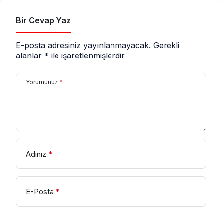
Bir Cevap Yaz
E-posta adresiniz yayınlanmayacak.
Gerekli
alanlar
*
ile işaretlenmişlerdir
Yorumunuz
*
Adınız
*
E-Posta
*