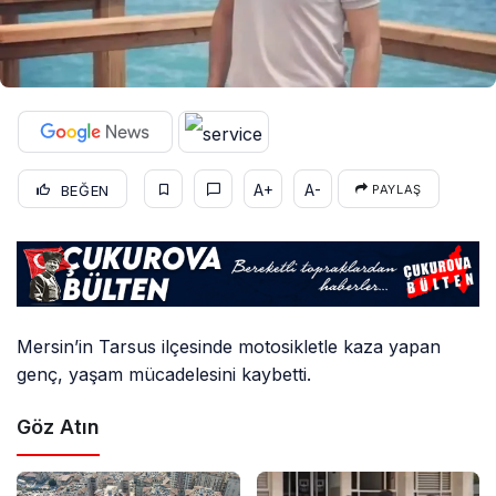
A+
A-
BEĞEN
PAYLAŞ
Mersin’in Tarsus ilçesinde motosikletle kaza yapan
genç, yaşam mücadelesini kaybetti.
Göz Atın