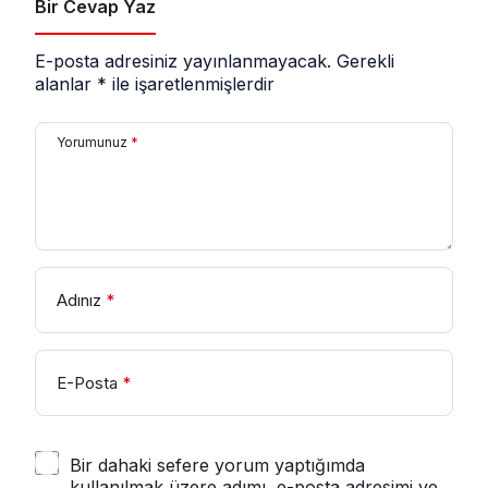
Bir Cevap Yaz
E-posta adresiniz yayınlanmayacak.
Gerekli
alanlar
*
ile işaretlenmişlerdir
Yorumunuz
*
Adınız
*
E-Posta
*
Bir dahaki sefere yorum yaptığımda
kullanılmak üzere adımı, e-posta adresimi ve