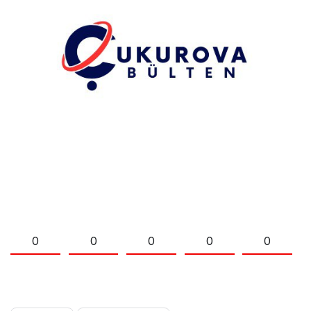
0
0
0
0
0