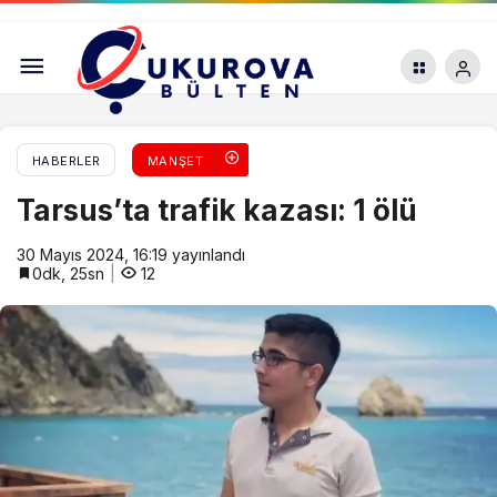
Asgari ücret mayıs ayı itibariyle açlık sınırının bin
694 lira altında
HABERLER
MANŞET
Tarsus’ta trafik kazası: 1 ölü
30 Mayıs 2024, 16:19
yayınlandı
0dk, 25sn
12