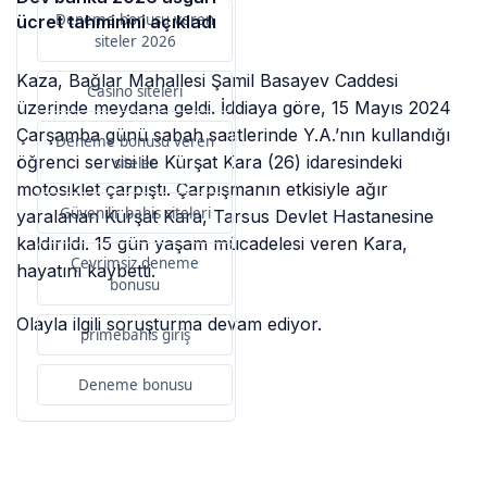
Deneme bonusu veren
ücret tahminini açıkladı
siteler 2026
Kaza, Bağlar Mahallesi Şamil Basayev Caddesi
Casino siteleri
üzerinde meydana geldi. İddiaya göre, 15 Mayıs 2024
Çarşamba günü sabah saatlerinde Y.A.’nın kullandığı
Deneme bonusu veren
öğrenci servisi ile Kürşat Kara (26) idaresindeki
siteler
motosiklet çarpıştı. Çarpışmanın etkisiyle ağır
Güvenilir bahis siteleri
yaralanan Kürşat Kara, Tarsus Devlet Hastanesine
kaldırıldı. 15 gün yaşam mücadelesi veren Kara,
Çevrimsiz deneme
hayatını kaybetti.
bonusu
Olayla ilgili soruşturma devam ediyor.
primebahis giriş
Deneme bonusu