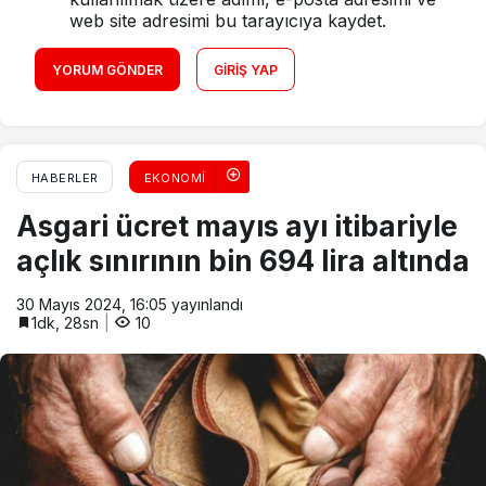
web site adresimi bu tarayıcıya kaydet.
YORUM GÖNDER
GIRIŞ YAP
HABERLER
EKONOMI
Asgari ücret mayıs ayı itibariyle
açlık sınırının bin 694 lira altında
30 Mayıs 2024, 16:05
yayınlandı
1dk, 28sn
10