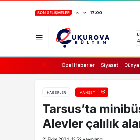
Niğde’de 5’i çocuk 7 kişi sobadan zehirlen
İstifa eden Mersin
17:00
SON GELIŞMELER
“Yörük çocuğu, s
U
ifade vermez”
4
Özel Haberler
Siyaset
Dünya
HABERLER
MANŞET
Tarsus’ta minibüs
Alevler çalılık al
21 Ekim 2024, 13:52
yayınlandı