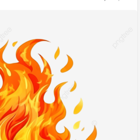
İstifa eden Mersin vekili
Çakır’dan açıklama:
“Yörük çocuğu, suçlanan
adamların önüne gelip
ifade vermez”