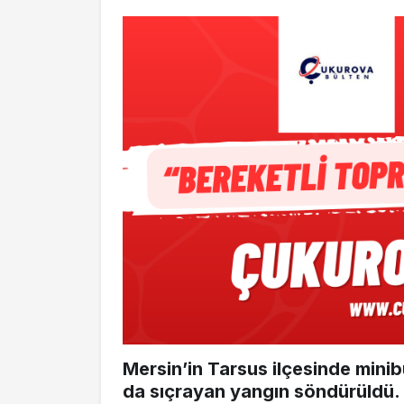
Mersin’in Tarsus ilçesinde minib
da sıçrayan yangın söndürüldü.