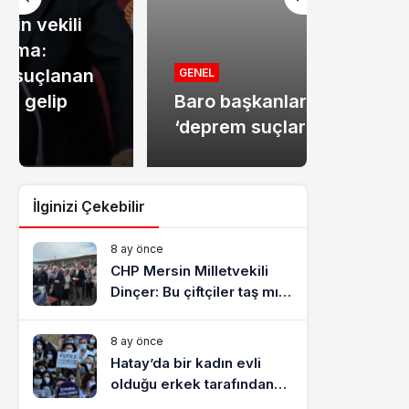
MANŞET
Mersin
GENEL
Baro başkanlarından
dolandır
‘deprem suçları’ uyarısı
tutukla
İlginizi Çekebilir
8 ay önce
CHP Mersin Milletvekili
Dinçer: Bu çiftçiler taş mı
yiyecek?
8 ay önce
Hatay’da bir kadın evli
olduğu erkek tarafından
katledildi