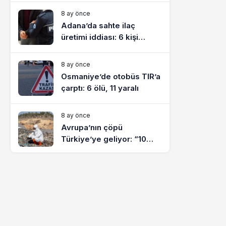
8 ay önce
Adana’da sahte ilaç
üretimi iddiası: 6 kişi
tutuklandı
8 ay önce
Osmaniye’de otobüs TIR’a
çarptı: 6 ölü, 11 yaralı
8 ay önce
Avrupa’nın çöpü
Türkiye’ye geliyor: “10
yılda on milyonlarca atık
ihracı”