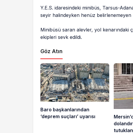
Y.E.S. idaresindeki minibüs, Tarsus-Ad
seyir halindeyken henüz belirlenemeyen b
Minibüsü saran alevler, yol kenarındaki ça
ekipleri sevk edildi.
Göz Atın
Baro başkanlarından
‘deprem suçları’ uyarısı
Mersin’
dolandırı
tutuklan