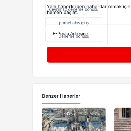
Yeni haberlerden haberdar olmak için 
Çevrimsiz deneme bonusu
hemen başlat.
primebahis giriş
E-Posta Adresiniz
Deneme bonusu
Benzer Haberler