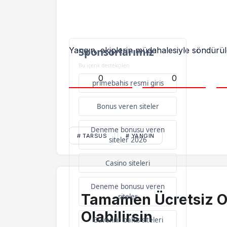
Yangın, ekiplerin müdahalesiyle söndürül
Sponsorlarımız
Bu içerik destekçileri
0
0
primebahis resmi giris
Bonus veren siteler
Deneme bonusu veren
# TARSUS
# YANGIN
siteler 2026
Casino siteleri
Deneme bonusu veren
Tamamen Ücretsiz O
siteler
Olabilirsin
Güvenilir bahis siteleri