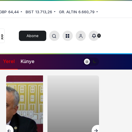
GBP
64,44
BIST
13.713,26
GR. ALTIN
6.660,79
Abone
0
Ol
Yerel
Künye