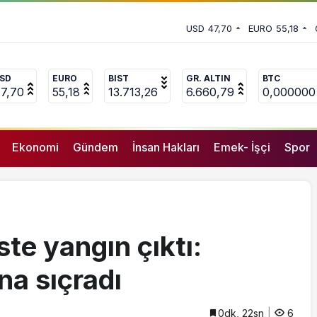
di
 vekili Çakır’dan açıklama:
USD
47,70
EURO
55,18
uçlanan adamların önüne gelip
SD
EURO
BIST
GR. ALTIN
BTC
7,70
55,18
13.713,26
6.660,79
0,000000
Ekonomi
Gündem
İnsan Hakları
Emek- İşçi
Spor
te yangın çıktı:
ana sıçradı
0dk, 22sn
6
GENEL