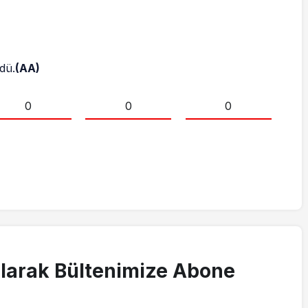
dü.
(AA)
0
0
0
larak Bültenimize Abone