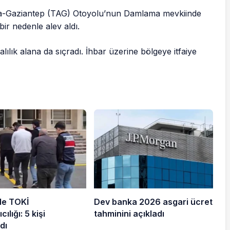
ana-Gaziantep (TAG) Otoyolu’nun Damlama mevkiinde
ir nedenle alev aldı.
lılık alana da sıçradı. İhbar üzerine bölgeye itfaiye
de TOKİ
Dev banka 2026 asgari ücret
cılığı: 5 kişi
tahminini açıkladı
dı