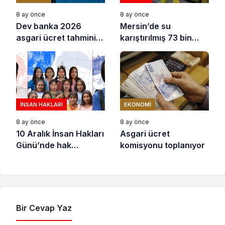
8 ay önce
8 ay önce
Dev banka 2026
Mersin’de su
asgari ücret tahminini
karıştırılmış 73 bin
açıkladı
litre sıvı yağ ele
geçirildi
İNSAN HAKLARI
EKONOMI
8 ay önce
8 ay önce
10 Aralık İnsan Hakları
Asgari ücret
Günü’nde hak
komisyonu toplanıyor
savunucuları için
destek çağrısı
Bir Cevap Yaz