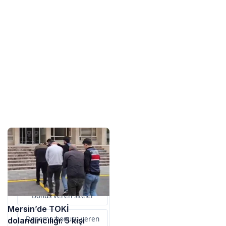
Sponsorlarımız
Bu içerik destekçileri
primebahis resmi giris
Bonus veren siteler
Mersin’de TOKİ
Deneme bonusu veren
dolandırıcılığı: 5 kişi