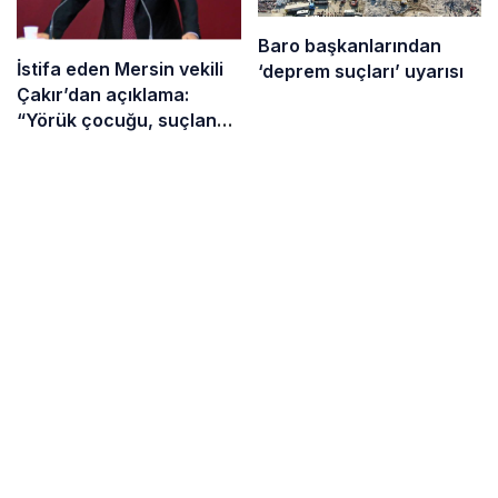
Baro başkanlarından
İstifa eden Mersin vekili
‘deprem suçları’ uyarısı
Çakır’dan açıklama:
“Yörük çocuğu, suçlanan
adamların önüne gelip
ifade vermez”