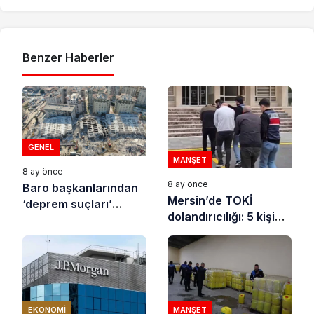
Benzer Haberler
GENEL
MANŞET
8 ay önce
8 ay önce
Baro başkanlarından
Mersin’de TOKİ
‘deprem suçları’
dolandırıcılığı: 5 kişi
uyarısı
tutuklandı
EKONOMI
MANŞET