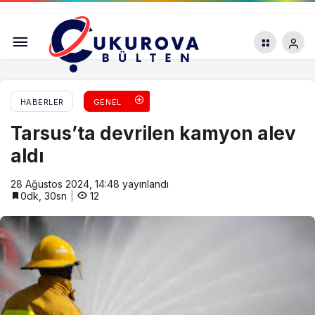
Adana’da uyuşturucu operasyonu: 34 şüpheli
tutuklandı
HABERLER
GENEL
Tarsus’ta devrilen kamyon alev
aldı
28 Ağustos 2024, 14:48
yayınlandı
0dk, 30sn
12