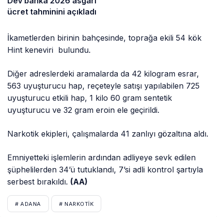
Dev banka 2026 asgari
ücret tahminini açıkladı
İkametlerden birinin bahçesinde, toprağa ekili 54 kök
Hint keneviri bulundu.
Diğer adreslerdeki aramalarda da 42 kilogram esrar,
563 uyuşturucu hap, reçeteyle satışı yapılabilen 725
uyuşturucu etkili hap, 1 kilo 60 gram sentetik
uyuşturucu ve 32 gram eroin ele geçirildi.
Narkotik ekipleri, çalışmalarda 41 zanlıyı gözaltına aldı.
Emniyetteki işlemlerin ardından adliyeye sevk edilen
şüphelilerden 34’ü tutuklandı, 7’si adli kontrol şartıyla
serbest bırakıldı.
(AA)
# ADANA
# NARKOTIK