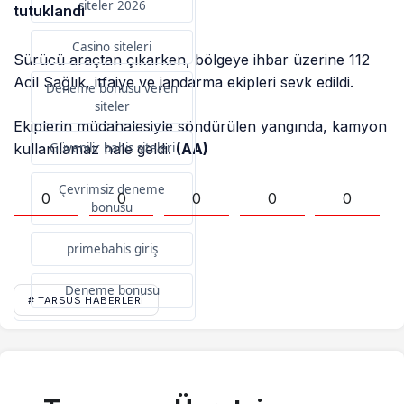
siteler 2026
tutuklandı
Casino siteleri
Sürücü araçtan çıkarken, bölgeye ihbar üzerine 112
Acil Sağlık, itfaiye ve jandarma ekipleri sevk edildi.
Deneme bonusu veren
siteler
Ekiplerin müdahalesiyle söndürülen yangında, kamyon
kullanılamaz hale geldi.
(AA)
Güvenilir bahis siteleri
Çevrimsiz deneme
0
0
0
0
0
bonusu
primebahis giriş
Deneme bonusu
# TARSUS HABERLERI