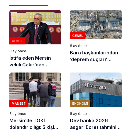
GENEL
GENEL
8 ay önce
8 ay önce
Baro başkanlarından
İstifa eden Mersin
‘deprem suçları’
vekili Çakır’dan
uyarısı
açıklama: “Yörük
çocuğu, suçlanan
adamların önüne gelip
ifade vermez”
MANŞET
EKONOMI
8 ay önce
8 ay önce
Mersin’de TOKİ
Dev banka 2026
dolandırıcılığı: 5 kişi
asgari ücret tahminini