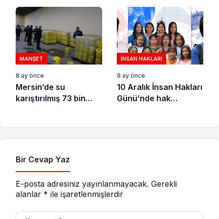
tutuklandı
açıkladı
MANŞET
İNSAN HAKLARI
8 ay önce
8 ay önce
Mersin’de su
10 Aralık İnsan Hakları
karıştırılmış 73 bin
Günü’nde hak
litre sıvı yağ ele
savunucuları için
geçirildi
destek çağrısı
Bir Cevap Yaz
E-posta adresiniz yayınlanmayacak.
Gerekli
alanlar
*
ile işaretlenmişlerdir