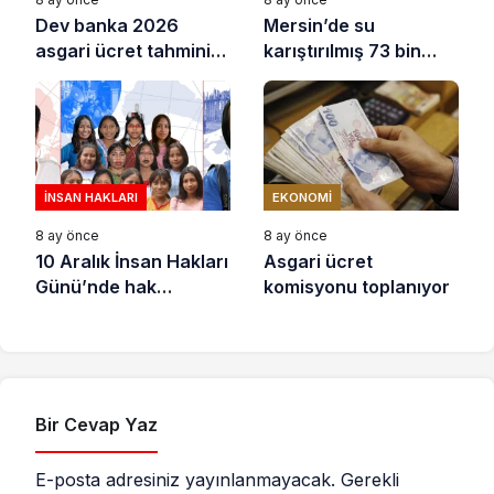
Dev banka 2026
Mersin’de su
asgari ücret tahminini
karıştırılmış 73 bin
açıkladı
litre sıvı yağ ele
geçirildi
İNSAN HAKLARI
EKONOMI
8 ay önce
8 ay önce
10 Aralık İnsan Hakları
Asgari ücret
Günü’nde hak
komisyonu toplanıyor
savunucuları için
destek çağrısı
Bir Cevap Yaz
E-posta adresiniz yayınlanmayacak.
Gerekli