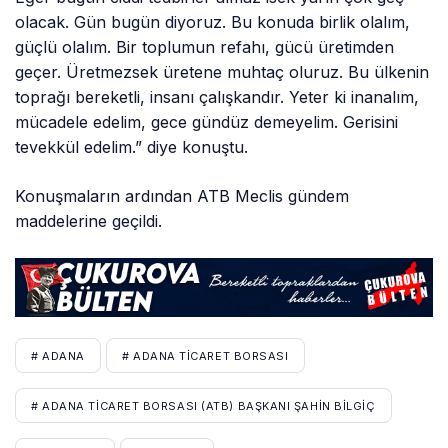
olacak. Gün bugün diyoruz. Bu konuda birlik olalım,
güçlü olalım. Bir toplumun refahı, gücü üretimden
geçer. Üretmezsek üretene muhtaç oluruz. Bu ülkenin
toprağı bereketli, insanı çalışkandır. Yeter ki inanalım,
mücadele edelim, gece gündüz demeyelim. Gerisini
tevekkül edelim.” diye konuştu.
Konuşmaların ardından ATB Meclis gündem
maddelerine geçildi.
# ADANA
# ADANA TICARET BORSASI
# ADANA TICARET BORSASI (ATB) BAŞKANI ŞAHIN BILGIÇ