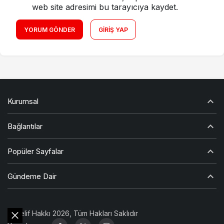
web site adresimi bu tarayıcıya kaydet.
YORUM GÖNDER
GIRIŞ YAP
Kurumsal
Bağlantılar
Popüler Sayfalar
Gündeme Dair
© Telif Hakkı 2026, Tüm Hakları Saklıdır