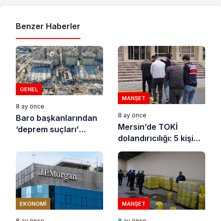
Benzer Haberler
GENEL
MANŞET
8 ay önce
8 ay önce
Baro başkanlarından
Mersin’de TOKİ
‘deprem suçları’
dolandırıcılığı: 5 kişi
uyarısı
tutuklandı
EKONOMI
MANŞET
8 ay önce
8 ay önce