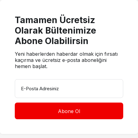
Tamamen Ücretsiz
Olarak Bültenimize
Abone Olabilirsin
Yeni haberlerden haberdar olmak için fırsatı
kaçırma ve ücretsiz e-posta aboneliğini
hemen başlat.
E-Posta Adresiniz