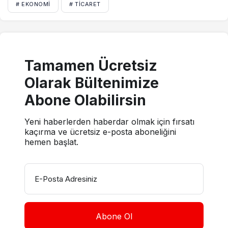
# EKONOMI
# TICARET
Tamamen Ücretsiz
Olarak Bültenimize
Abone Olabilirsin
Yeni haberlerden haberdar olmak için fırsatı
kaçırma ve ücretsiz e-posta aboneliğini
hemen başlat.
E-Posta Adresiniz