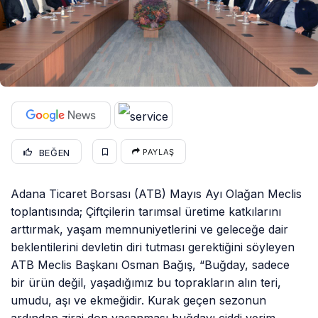
BEĞEN
PAYLAŞ
Adana Ticaret Borsası (ATB) Mayıs Ayı Olağan Meclis
toplantısında; Çiftçilerin tarımsal üretime katkılarını
arttırmak, yaşam memnuniyetlerini ve geleceğe dair
beklentilerini devletin diri tutması gerektiğini söyleyen
ATB Meclis Başkanı Osman Bağış, “Buğday, sadece
bir ürün değil, yaşadığımız bu toprakların alın teri,
umudu, aşı ve ekmeğidir. Kurak geçen sezonun