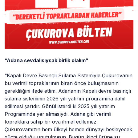
“Adana sevdalısıysak birlik olalım”
“Kapalı Devre Basınçlı Sulama Sistemiyle Çukurovanın
bu verimli topraklarının biran önce buluşmasının
gerekliliğini ifade ettim. Adananın Kapalı devre basınçlı
sulama sisteminin 2026 yılı yatırım programına dahil
edilmesi şartdır. Gönül isterdi ki 2025 yılı yatırım
Programında yer almasıydı. Adana gibi verimli
topraklara sahip bir ova ihmal edilemez.
Çukurovamızın hem ülkeyi hemde dünyayı besleyecek
güçte olduğu unutulmasın. Bugün ikinci ürüne su