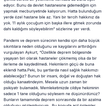
ediyor. Bunu da devlet hastanesine gidemediğim için
yapmak mecburiyetinde kalıyorum. Hatta bulunduğum
yerde özel hastane bile az. Yani bir tercih hakkınız da
yok. 11 aylık çocuğum için başka illere gitmek zorunda
dahi kaldığımı söyleyebilirim” sözlerine yer verdi.
Pandemi ve deprem sürecinin kendisi için daha büyük
sıkıntılara neden olduğunu ve kaygılarını arttırdığını
vurgulayan Aykurt, “Özellikle deprem bölgesinde
yaşayan biri olarak hastaneler çökmemiş olsa da bir
ilerleme de kaydedilmedi. Hekimlerin göçü de buna
eklendi hatta.Peki, bu şartlarda nasıl sağlık hakkımızı
alabileceğiz? Bunun bir insani, doğal ve doğuştan hak
olduğu kanaatindeyim. Mesela uzun zaman bir
psikiyatr bulamadık. Memleketimizde cildiye hekiminin
sadece 1 tane olduğunu söylesem ne düşünürdünüz?
Bunların tamamında deprem sonrasında da bir azalma
olduğunu gözlemliyorum. Bu konuda acil önlemler