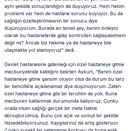
aynı şekilde sonuçlandığını da duyuyoruz. Hem hekim
problemi var hem de hastane sorunu büyüyor. Bu da
sağlığın özelleştirilmesinin bir sonucu diye
düşünüyorum. Burada en temel şey, benim önleyici
olarak bu hastanelerde gidip kontrolleri sağlayabilmem
değil mi? Ancak biz hekime ya da hastaneye bile
ulaşmakta yol alamıyoruz” dedi.
Devlet hastanesine gidemeği için özel hastaneye gitme
mecburiyetinde kaldığını belirten Aykurt, “Benim özel
hastaneye gitme şansım oluyor olsa da durum bu tarz
bir bencillikle açıklanamaz diye düşünüyorum. Zaten
özel hastaneye gitme gibi bir tercihim de yok. Buna
mecburen katlanmak durumunda kalıyoruz. Çünkü
orada insan sağlığı gerçek bir meta haline
dönüştürülmüş. Bunu çok açık ve somut bir şekilde
hissedebiliyorsunuz. Kaygılarınız da artış gösteriyor.
Çünkü sürekli bir yetememe korkusu da buna eşlik