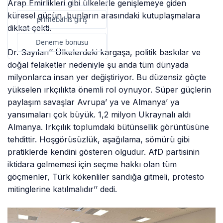
Arap Emirlikleri gibi ülkelerle genişlemeye giden
küresel gücün, bunların arasındaki kutuplaşmalara
primebahis giriş
dikkat çekti.
Deneme bonusu
Dr. Sayılan’’ Ülkelerdeki kargaşa, politik baskılar ve
doğal felaketler nedeniyle şu anda tüm dünyada
milyonlarca insan yer değiştiriyor. Bu düzensiz göçte
yükselen ırkçılıkta önemli rol oynuyor. Süper güçlerin
paylaşım savaşlar Avrupa’ ya ve Almanya’ ya
yansımaları çok büyük. 1,2 milyon Ukraynalı aldı
Almanya. Irkçılık toplumdaki bütünsellik görüntüsüne
tehdittir. Hoşgörüsüzlük, aşağılama, sömürü gibi
pratiklerde kendini gösteren olgudur. AfD partisinin
iktidara gelmemesi için seçme hakkı olan tüm
göçmenler, Türk kökenliler sandığa gitmeli, protesto
mitinglerine katılmalıdır’’ dedi.