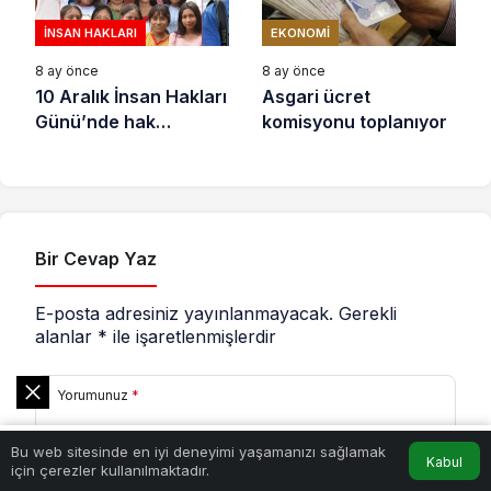
İNSAN HAKLARI
EKONOMI
8 ay önce
8 ay önce
10 Aralık İnsan Hakları
Asgari ücret
Günü’nde hak
komisyonu toplanıyor
savunucuları için
destek çağrısı
Bir Cevap Yaz
E-posta adresiniz yayınlanmayacak.
Gerekli
alanlar
*
ile işaretlenmişlerdir
Yorumunuz
*
0
Bu web sitesinde en iyi deneyimi yaşamanızı sağlamak
Akış
Hesabım
Kabul
için çerezler kullanılmaktadır.