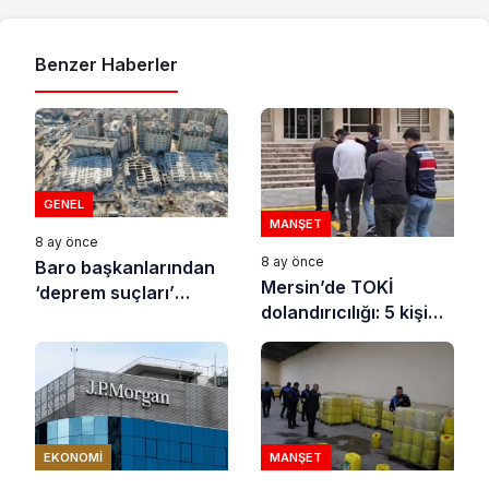
Benzer Haberler
GENEL
MANŞET
8 ay önce
8 ay önce
Baro başkanlarından
Mersin’de TOKİ
‘deprem suçları’
dolandırıcılığı: 5 kişi
uyarısı
tutuklandı
EKONOMI
MANŞET