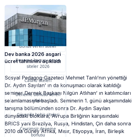
Sponsorlarımız
Bu içerik destekçileri
primebahis resmi giris
Bonus veren siteler
Dev banka 2026 asgari
Deneme bonusu veren
ücret tahminini açıkladı
siteler 2026
Sosyal Pedagog-Gazeteci Mehmet Tanlı’nın yönettiği
Casino siteleri
Dr. Aydın Sayılan’ ın da konuşmacı olarak katıldığı
seminer Dernek Başkanı Nilgün Atlıhan’ ın katılımcıları
Deneme bonusu veren
selamlamasıyla başladı. Seminerin 1. günü akşamındaki
siteler
tanışma bölümünden sonra Dr. Aydın Sayılan
Güvenilir bahis siteleri
dünyadaki bloklara, Avrupa Birliğinin karşısındaki
BRICS yani Brezilya, Rusya, Hindistan, Çin daha sonra
Çevrimsiz deneme
2010 da Güney Afrika, Mısır, Etiyopya, İran, Birleşik
bonusu