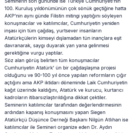
Seminerin son gününde ise Türkiye Cumhuriyeti’nin
100. Kuruluş yıldönümünün çok sönük geçtiğine hatta
AKP’nin aynı günde Filistin mitingi yaptığını söyleyen
konuşmacılar ve katılımcılar, Cumhuriyetin yeniden
inşası için tüm çağdaş, yurtsever insanların
Atatürkçülerin kimseyi dışlamadan tün inançlara eşit
davranarak, saygı duyarak yan yana gelinmesi
gerektiğine vurgu yaptılar.
Söz alan görüş belirten tüm konuşmacılar
Cumhuriyetin Atatürk’ ün bir çağdaşlaşma projesi
olduğunu ve 90-100 yıl önce yapılan reformların çığır
açtığını ama AKP iktidarı döneminde Laik Cumhuriyetin
kağıt üzerinde kaldığını, Atatürk ve kurucu, kurtarıcı
kadroların itibarsızlaştırıldığına dikkat çektiler.
Seminerin katılımcılar tarafından değerlendirmesinin
ardından kapanış konuşmasını yapan Siegen
Atatürkçü Düşünce Derneği Başkanı Nilgün Atlıhan ise
katılımcılar ile Semineri organize eden Dr. Aydın