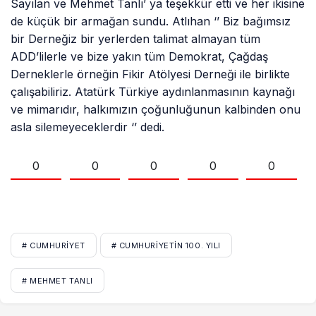
Sayılan ve Mehmet Tanlı’ ya teşekkür etti ve her ikisine
de küçük bir armağan sundu. Atlıhan ‘’ Biz bağımsız
bir Derneğiz bir yerlerden talimat almayan tüm
ADD’lilerle ve bize yakın tüm Demokrat, Çağdaş
Derneklerle örneğin Fikir Atölyesi Derneği ile birlikte
çalışabiliriz. Atatürk Türkiye aydınlanmasının kaynağı
ve mimarıdır, halkımızın çoğunluğunun kalbinden onu
asla silemeyeceklerdir ‘’ dedi.
0
0
0
0
0
# CUMHURIYET
# CUMHURIYETIN 100. YILI
# MEHMET TANLI