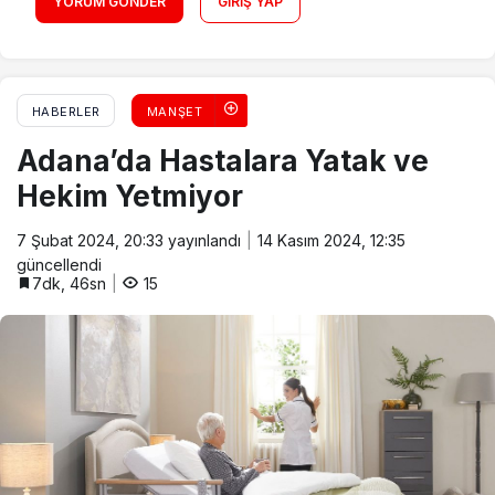
YORUM GÖNDER
GIRIŞ YAP
HABERLER
MANŞET
Adana’da Hastalara Yatak ve
Hekim Yetmiyor
7 Şubat 2024, 20:33
yayınlandı
14 Kasım 2024, 12:35
güncellendi
7dk, 46sn
15