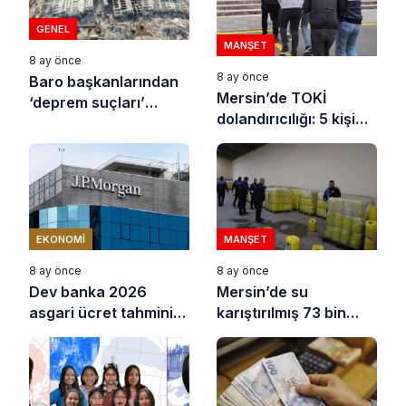
GENEL
MANŞET
8 ay önce
8 ay önce
Baro başkanlarından
Mersin’de TOKİ
‘deprem suçları’
dolandırıcılığı: 5 kişi
uyarısı
tutuklandı
EKONOMI
MANŞET
8 ay önce
8 ay önce
Dev banka 2026
Mersin’de su
asgari ücret tahminini
karıştırılmış 73 bin
açıkladı
litre sıvı yağ ele
geçirildi