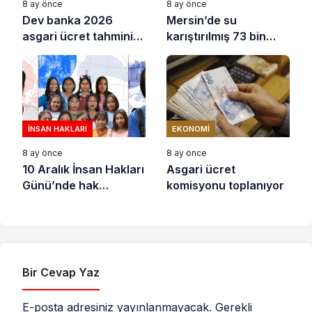
8 ay önce
8 ay önce
Dev banka 2026
Mersin’de su
asgari ücret tahminini
karıştırılmış 73 bin
açıkladı
litre sıvı yağ ele
geçirildi
İNSAN HAKLARI
EKONOMI
8 ay önce
8 ay önce
10 Aralık İnsan Hakları
Asgari ücret
Günü’nde hak
komisyonu toplanıyor
savunucuları için
destek çağrısı
Bir Cevap Yaz
E-posta adresiniz yayınlanmayacak.
Gerekli