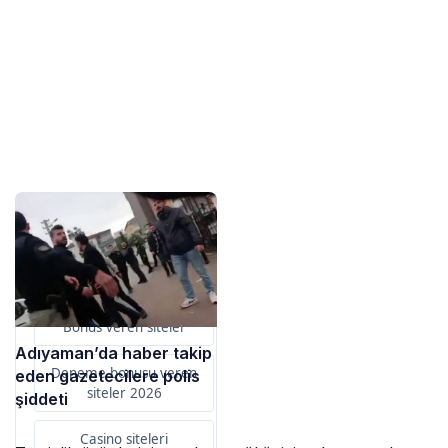
Sponsorlarımız
Bu içerik destekçileri
primebahis resmi giris
Bonus veren siteler
Adıyaman’da haber takip
Deneme bonusu veren
eden gazetecilere polis
siteler 2026
şiddeti
Casino siteleri