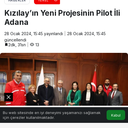
HABERLER
YEREL
Kızılay’ın Yeni Projesinin Pilot İli
Adana
28 Ocak 2024, 15:45
yayınlandı
28 Ocak 2024, 15:45
güncellendi
2dk, 31sn
13
0
Bu web sitesinde en iyi deneyimi yaşamanızı sağlamak
Akış
Hesabım
Kabul
için çerezler kullanılmaktadır.