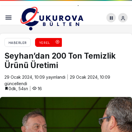
Kızılay’ın Yeni Projesinin Pilot İli Adana
HABERLER
YEREL
Seyhan’dan 200 Ton Temizlik
Ürünü Üretimi
29 Ocak 2024, 10:09
yayınlandı
29 Ocak 2024, 10:09
güncellendi
0dk, 54sn
16