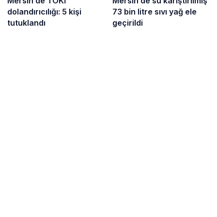
Mersin’de TOKİ
Mersin’de su karıştırılmış
dolandırıcılığı: 5 kişi
73 bin litre sıvı yağ ele
tutuklandı
geçirildi