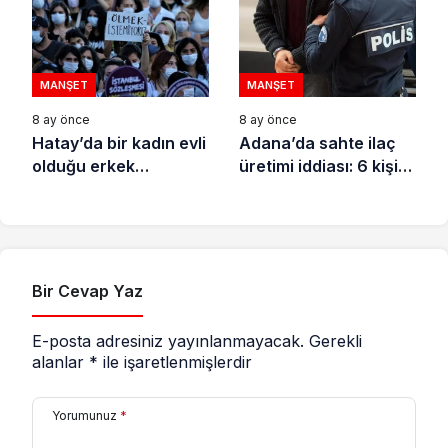
MANŞET
MANŞET
8 ay önce
8 ay önce
Hatay’da bir kadın evli
Adana’da sahte ilaç
olduğu erkek
üretimi iddiası: 6 kişi
tarafından katledildi
tutuklandı
Bir Cevap Yaz
E-posta adresiniz yayınlanmayacak.
Gerekli
alanlar
*
ile işaretlenmişlerdir
Yorumunuz
*