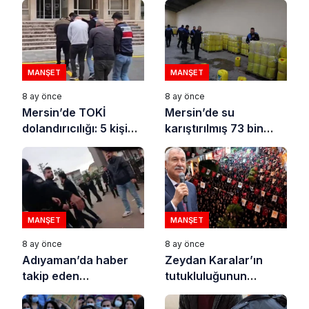
MANŞET
MANŞET
8 ay önce
8 ay önce
Mersin’de TOKİ
Mersin’de su
dolandırıcılığı: 5 kişi
karıştırılmış 73 bin
tutuklandı
litre sıvı yağ ele
geçirildi
MANŞET
MANŞET
8 ay önce
8 ay önce
Adıyaman’da haber
Zeydan Karalar’ın
takip eden
tutukluluğunun
gazetecilere polis
150’nci gününde
şiddeti
Adanalılar sokaktaydı