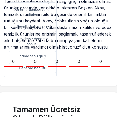
Temizlik ürünlerinin toplum sağlığı için olmazsa olmaz
ürünler arasında yer aldığını aktaran Başkan Akay,
Deneme bonusu veren
temizlik ürünlerinin aile bütçesinde önemli bir miktar
siteler
tuttuğunu kaydetti. Akay, “Yoksulların yoğun olduğu
Güvenilir bahis siteleri
bir kentte yaşıyoruz. Vatandaşlarımızın kaliteli ve ucuz
temizlik ürünlerine erişimini sağlamak, tasarruf ederek
Çevrimsiz deneme
aile bütçelerine katkıda bulunup yaşam kalitelerini
bonusu
artırmalarına yardımcı olmak istiyoruz” diye konuştu.
primebahis giriş
0
0
0
0
0
Deneme bonusu
Tamamen Ücretsiz