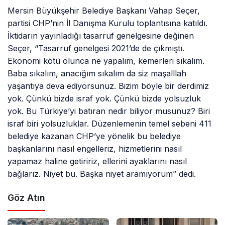
Mersin Büyükşehir Belediye Başkanı Vahap Seçer,
partisi CHP’nin İl Danışma Kurulu toplantısına katıldı.
İktidarın yayınladığı tasarruf genelgesine değinen
Seçer, “Tasarruf genelgesi 2021’de de çıkmıştı.
Ekonomi kötü olunca ne yapalım, kemerleri sıkalım.
Baba sıkalım, anacığım sıkalım da siz maşalllah
yaşantıya deva ediyorsunuz. Bizim böyle bir derdimiz
yok. Çünkü bizde israf yok. Çünkü bizde yolsuzluk
yok. Bu Türkiye’yi batıran nedir biliyor musunuz? Biri
israf biri yolsuzluklar. Düzenlemenin temel sebeni 411
belediye kazanan CHP’ye yönelik bu belediye
başkanlarını nasıl engelleriz, hizmetlerini nasıl
yapamaz haline getiririz, ellerini ayaklarını nasıl
bağlarız. Niyet bu. Başka niyet aramıyorum” dedi.
Göz Atın