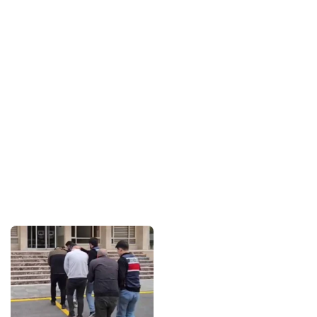
Sponsorlarımız
Bu içerik destekçileri
primebahis resmi giris