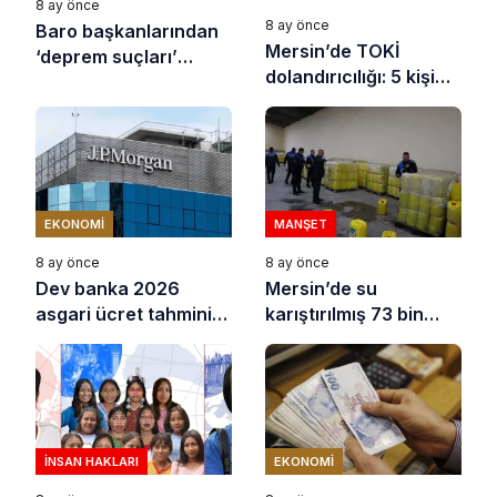
8 ay önce
8 ay önce
Baro başkanlarından
Mersin’de TOKİ
‘deprem suçları’
dolandırıcılığı: 5 kişi
uyarısı
tutuklandı
EKONOMI
MANŞET
8 ay önce
8 ay önce
Dev banka 2026
Mersin’de su
asgari ücret tahminini
karıştırılmış 73 bin
açıkladı
litre sıvı yağ ele
geçirildi
İNSAN HAKLARI
EKONOMI