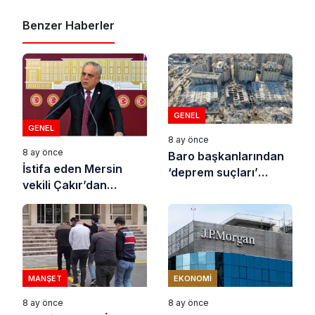
Benzer Haberler
GENEL
GENEL
8 ay önce
8 ay önce
Baro başkanlarından
İstifa eden Mersin
‘deprem suçları’
vekili Çakır’dan
uyarısı
açıklama: “Yörük
çocuğu, suçlanan
adamların önüne gelip
ifade vermez”
MANŞET
EKONOMI
8 ay önce
8 ay önce