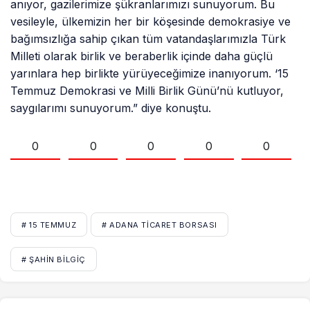
anıyor, gazilerimize şükranlarımızı sunuyorum. Bu
vesileyle, ülkemizin her bir köşesinde demokrasiye ve
bağımsızlığa sahip çıkan tüm vatandaşlarımızla Türk
Milleti olarak birlik ve beraberlik içinde daha güçlü
yarınlara hep birlikte yürüyeceğimize inanıyorum. ‘15
Temmuz Demokrasi ve Milli Birlik Günü’nü kutluyor,
saygılarımı sunuyorum.” diye konuştu.
0
0
0
0
0
# 15 TEMMUZ
# ADANA TICARET BORSASI
# ŞAHIN BILGIÇ