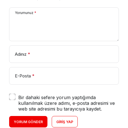
Yorumunuz
*
Adınız
*
E-Posta
*
Bir dahaki sefere yorum yaptığımda
kullanılmak üzere adımı, e-posta adresimi ve
web site adresimi bu tarayıcıya kaydet.
YORUM GÖNDER
GIRIŞ YAP