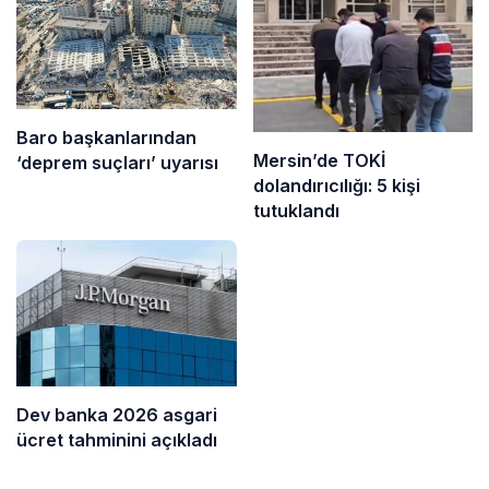
Baro başkanlarından
Mersin’de TOKİ
‘deprem suçları’ uyarısı
dolandırıcılığı: 5 kişi
tutuklandı
Dev banka 2026 asgari
ücret tahminini açıkladı