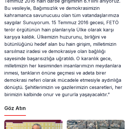
Temmuz 2016 hain darbe girişiminin 8.Yılını anıyoruz.
Bu vesileyle, Bağımsızlık ve demokrasimizin
kahramanca savunucusu olan tüm vatandaşlarımıza
saygılar Sunuyorum. 15 Temmuz 2016 gecesi, FETÖ
terör örgütünün hain planlarıyla Ülke olarak karşı
karşıya kaldık. Ülkemizin huzurunu, birliğini ve
bütünlüğünü hedef alan bu hain girişim, milletimizin
sarsılmaz iradesi ve demokrasiye olan bağlılığı
sayesinde başarısızlığa uğratıldı. O karanlık gece,
milletimizin her kesiminden insanlarımızın meydanlara
inmesi, tankların önüne geçmesi ve adeta birer
demokrasi neferi olarak mücadele etmesiyle aydınlığa
dönüştü. Şehitlerimizin ve gazilerimizin cesaretleri, her
birimizin kalbinde onur ve gururla yaşayacaktır.”
Göz Atın