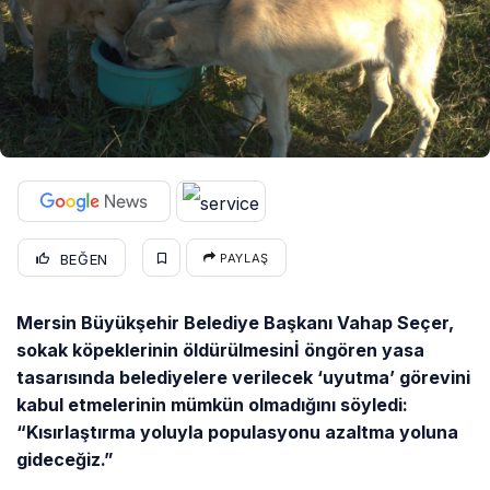
BEĞEN
PAYLAŞ
Mersin Büyükşehir Belediye Başkanı Vahap Seçer,
sokak köpeklerinin öldürülmesinİ öngören yasa
tasarısında belediyelere verilecek ‘uyutma’ görevini
kabul etmelerinin mümkün olmadığını söyledi:
“Kısırlaştırma yoluyla populasyonu azaltma yoluna
gideceğiz.”