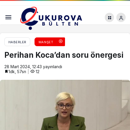
Zeydan Karalar, 31 Mart’ta kazanacağından
emin
HABERLER
MANŞET
Perihan Koca’dan soru önergesi
28 Mart 2024, 12:43
yayınlandı
1dk, 57sn
12