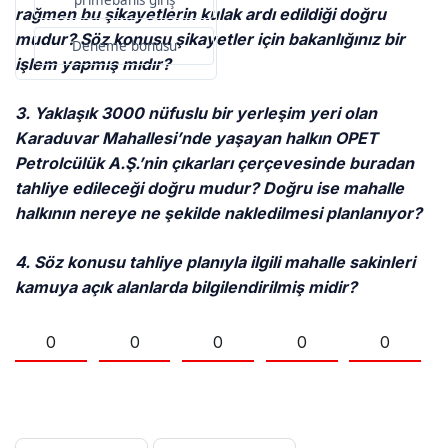
primebahis giriş
rağmen bu şikayetlerin kulak ardı edildiği doğru
mudur? Söz konusu şikayetler için bakanlığınız bir
Deneme bonusu
işlem yapmış mıdır?
3. Yaklaşık 3000 nüfuslu bir yerleşim yeri olan
Karaduvar Mahallesi’nde yaşayan halkın OPET
Petrolcülük A.Ş.’nin çıkarları çerçevesinde buradan
tahliye edileceği doğru mudur? Doğru ise mahalle
halkının nereye ne şekilde nakledilmesi planlanıyor?
4. Söz konusu tahliye planıyla ilgili mahalle sakinleri
kamuya açık alanlarda bilgilendirilmiş midir?
0
0
0
0
0