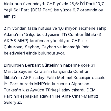
blokunun üzerindeydi. CHP yüzde 28,6; İYİ Parti 10,7;
Yeşil Sol Parti (DEM Parti) ise yüzde 9,7 oranında oy
almıştı.
2 milyondan fazla nüfusa ve 1,6 milyon seçmene sahip
Adana’nın 15 ilçe belediyesinin 11’i Cumhur İttifakı (3
AKP-8 MHP) tarafından yönetiliyor. CHP ise
Çukurova, Seyhan, Ceyhan ve İmamoğlu’nda
belediyeleri elinde bulunduruyor.
Birgün’den
Berkant Gültekin
‘in haberine göre 31
Mart’ta Zeydan Karalar’ın karşısında Cumhur
İttifakı’nın AKP’li adayı Fatih Mehmet Kocaispir olacak.
İYİ Parti burada MHP’nin kurucusu Alparslan
Türkeş’in kızı Ayyüce Türkeş’i aday çıkardı. DEM
Parti’nin eşbaşkan adayları ise Arife Çınar-Mahfuz
Güleryüz.