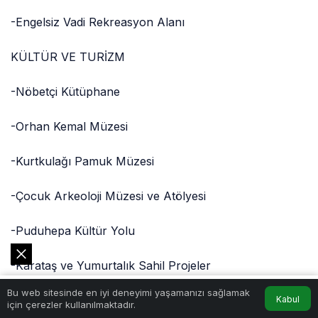
-Engelsiz Vadi Rekreasyon Alanı
KÜLTÜR VE TURİZM
-Nöbetçi Kütüphane
-Orhan Kemal Müzesi
-Kurtkulağı Pamuk Müzesi
-Çocuk Arkeoloji Müzesi ve Atölyesi
-Puduhepa Kültür Yolu
-Karataş ve Yumurtalık Sahil Projeler
0
Bu web sitesinde en iyi deneyimi yaşamanızı sağlamak
Akış
Hesabım
DİĞER PROJELER
Kabul
için çerezler kullanılmaktadır.