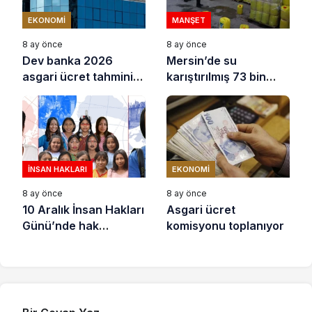
EKONOMI
MANŞET
8 ay önce
8 ay önce
Dev banka 2026
Mersin’de su
asgari ücret tahminini
karıştırılmış 73 bin
açıkladı
litre sıvı yağ ele
geçirildi
İNSAN HAKLARI
EKONOMI
8 ay önce
8 ay önce
10 Aralık İnsan Hakları
Asgari ücret
Günü’nde hak
komisyonu toplanıyor
savunucuları için
destek çağrısı