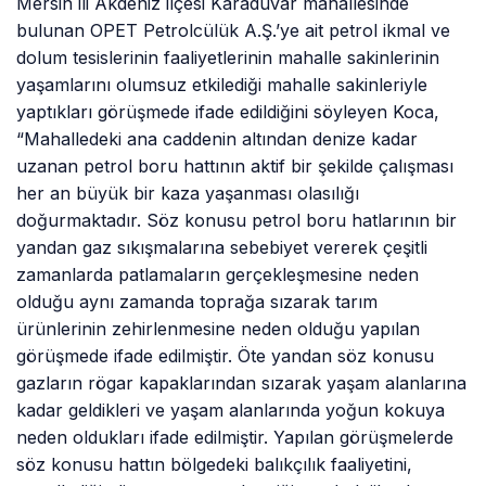
Mersin ili Akdeniz ilçesi Karaduvar mahallesinde
bulunan OPET Petrolcülük A.Ş.’ye ait petrol ikmal ve
dolum tesislerinin faaliyetlerinin mahalle sakinlerinin
yaşamlarını olumsuz etkilediği mahalle sakinleriyle
yaptıkları görüşmede ifade edildiğini söyleyen Koca,
“Mahalledeki ana caddenin altından denize kadar
uzanan petrol boru hattının aktif bir şekilde çalışması
her an büyük bir kaza yaşanması olasılığı
doğurmaktadır. Söz konusu petrol boru hatlarının bir
yandan gaz sıkışmalarına sebebiyet vererek çeşitli
zamanlarda patlamaların gerçekleşmesine neden
olduğu aynı zamanda toprağa sızarak tarım
ürünlerinin zehirlenmesine neden olduğu yapılan
görüşmede ifade edilmiştir. Öte yandan söz konusu
gazların rögar kapaklarından sızarak yaşam alanlarına
kadar geldikleri ve yaşam alanlarında yoğun kokuya
neden oldukları ifade edilmiştir. Yapılan görüşmelerde
söz konusu hattın bölgedeki balıkçılık faaliyetini,