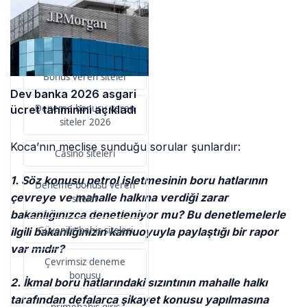
Sponsorlarımız
Bu içerik destekçileri
primebahis resmi giris
Bonus veren siteler
Dev banka 2026 asgari
Deneme bonusu veren
ücret tahminini açıkladı
siteler 2026
Koca’nın meclise sunduğu sorular şunlardır:
Casino siteleri
1. Söz konusu petrol işletmesinin boru hatlarının
Deneme bonusu veren
çevreye ve mahalle halkına verdiği zarar
siteler
bakanlığınızca denetleniyor mu? Bu denetlemelerle
Güvenilir bahis siteleri
ilgili bakanlığınızın kamuoyuyla paylaştığı bir rapor
var mıdır?
Çevrimsiz deneme
bonusu
2. İkmal boru hatlarındaki sızıntının mahalle halkı
tarafından defalarca şikayet konusu yapılmasına