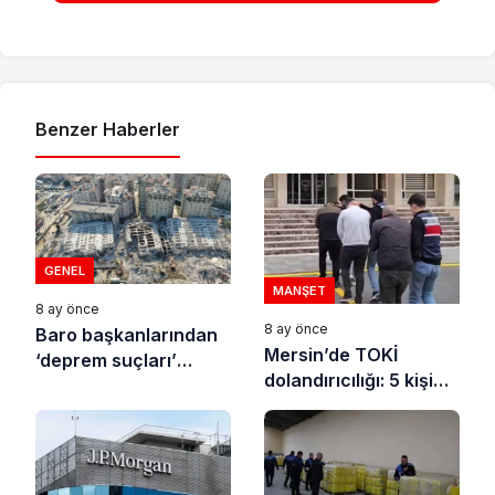
Benzer Haberler
GENEL
MANŞET
8 ay önce
8 ay önce
Baro başkanlarından
Mersin’de TOKİ
‘deprem suçları’
dolandırıcılığı: 5 kişi
uyarısı
tutuklandı