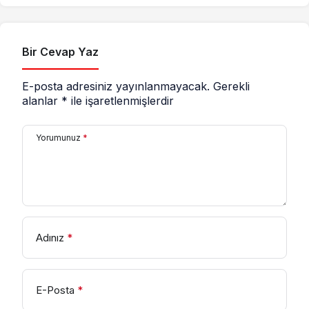
Bir Cevap Yaz
E-posta adresiniz yayınlanmayacak.
Gerekli
alanlar
*
ile işaretlenmişlerdir
Yorumunuz
*
Adınız
*
E-Posta
*