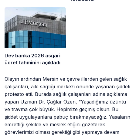
Dev banka 2026 asgari
ücret tahminini açıkladı
Olayın ardından Mersin ve çevre illerden gelen sağlık
çalışanları, aile sağlığı merkezi önünde yaşanan şiddeti
protesto etti. Burada sağlık çalışanları adına açıklama
yapan Uzman Dr. Çağlar Özen, “Yaşadığımız üzüntü
ve travma çok büyük. Hepimize geçmiş olsun. Bu
şiddet uygulayanlara pabuç bırakmayacağız. Yasaların
emrettiği şekilde ve meslek etiğini gözeterek
görevlerimizi olması gerektiği gibi yapmaya devam