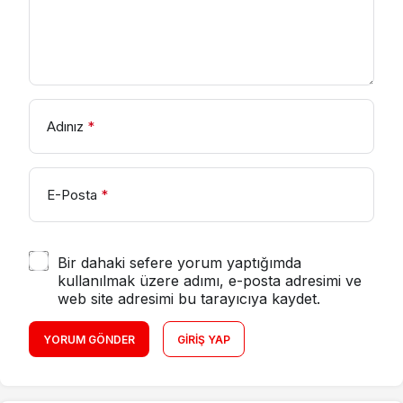
Adınız
*
E-Posta
*
Bir dahaki sefere yorum yaptığımda
kullanılmak üzere adımı, e-posta adresimi ve
web site adresimi bu tarayıcıya kaydet.
YORUM GÖNDER
GIRIŞ YAP