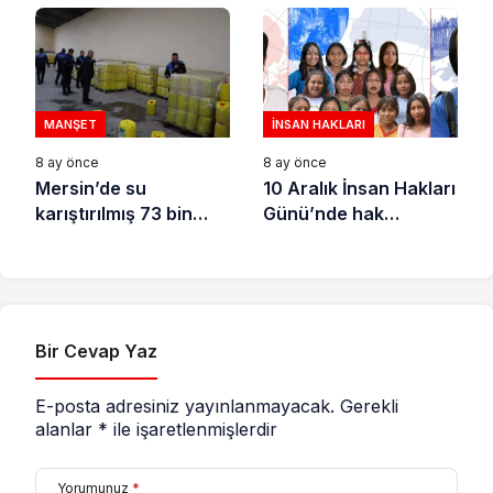
tutuklandı
açıkladı
MANŞET
İNSAN HAKLARI
8 ay önce
8 ay önce
Mersin’de su
10 Aralık İnsan Hakları
karıştırılmış 73 bin
Günü’nde hak
litre sıvı yağ ele
savunucuları için
geçirildi
destek çağrısı
Bir Cevap Yaz
E-posta adresiniz yayınlanmayacak.
Gerekli
alanlar
*
ile işaretlenmişlerdir
Yorumunuz
*