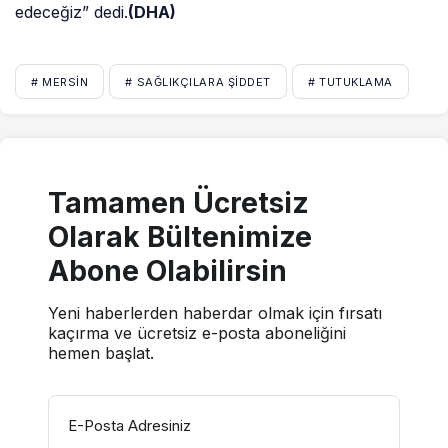
edeceğiz” dedi.
(DHA)
# MERSIN
# SAĞLIKÇILARA ŞIDDET
# TUTUKLAMA
Tamamen Ücretsiz
Olarak Bültenimize
Abone Olabilirsin
Yeni haberlerden haberdar olmak için fırsatı
kaçırma ve ücretsiz e-posta aboneliğini
hemen başlat.
E-Posta Adresiniz