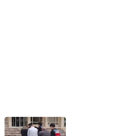
Sponsorlarımız
Bu içerik destekçileri