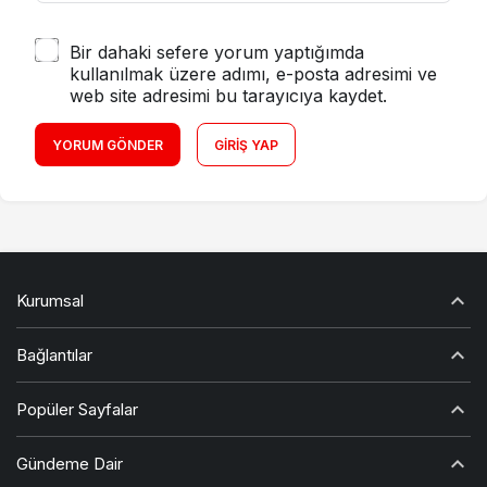
Bir dahaki sefere yorum yaptığımda
kullanılmak üzere adımı, e-posta adresimi ve
web site adresimi bu tarayıcıya kaydet.
YORUM GÖNDER
GIRIŞ YAP
Kurumsal
Bağlantılar
Popüler Sayfalar
Gündeme Dair