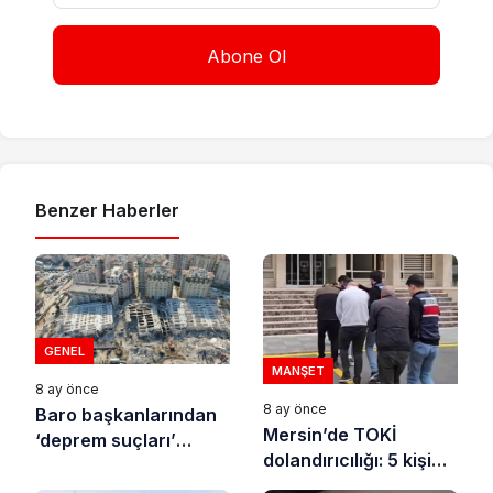
Benzer Haberler
GENEL
MANŞET
8 ay önce
8 ay önce
Baro başkanlarından
Mersin’de TOKİ
‘deprem suçları’
dolandırıcılığı: 5 kişi
uyarısı
tutuklandı