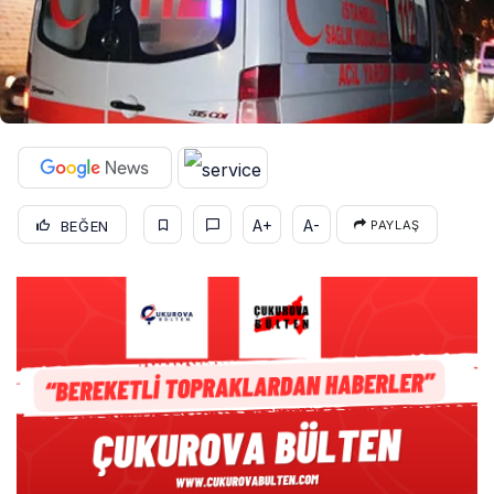
A+
A-
BEĞEN
PAYLAŞ