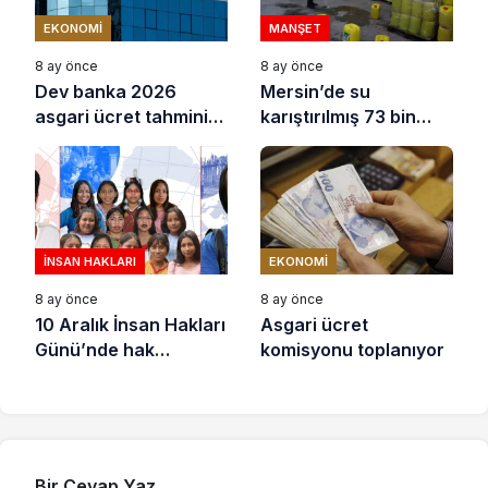
EKONOMI
MANŞET
8 ay önce
8 ay önce
Dev banka 2026
Mersin’de su
asgari ücret tahminini
karıştırılmış 73 bin
açıkladı
litre sıvı yağ ele
geçirildi
İNSAN HAKLARI
EKONOMI
8 ay önce
8 ay önce
10 Aralık İnsan Hakları
Asgari ücret
Günü’nde hak
komisyonu toplanıyor
savunucuları için
destek çağrısı
Bir Cevap Yaz