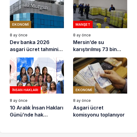
EKONOMI
MANŞET
8 ay önce
8 ay önce
Dev banka 2026
Mersin’de su
asgari ücret tahminini
karıştırılmış 73 bin
açıkladı
litre sıvı yağ ele
geçirildi
İNSAN HAKLARI
EKONOMI
8 ay önce
8 ay önce
10 Aralık İnsan Hakları
Asgari ücret
Günü’nde hak
komisyonu toplanıyor
savunucuları için
destek çağrısı