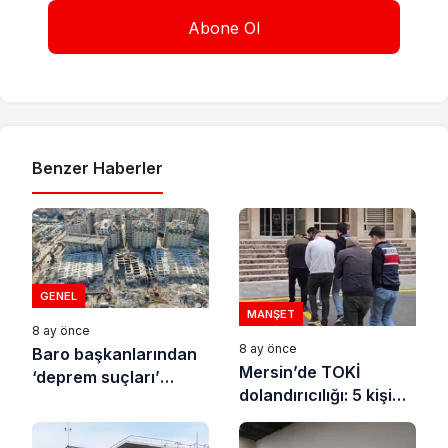
Benzer Haberler
GENEL
MANŞET
8 ay önce
8 ay önce
Baro başkanlarından
Mersin’de TOKİ
‘deprem suçları’
dolandırıcılığı: 5 kişi
uyarısı
tutuklandı