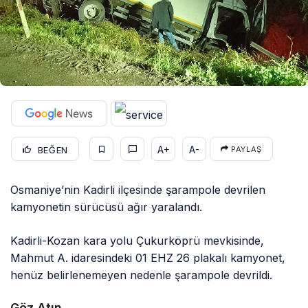
A+
A-
BEĞEN
PAYLAŞ
Osmaniye’nin Kadirli ilçesinde şarampole devrilen
kamyonetin sürücüsü ağır yaralandı.
Kadirli-Kozan kara yolu Çukurköprü mevkisinde,
Mahmut A. idaresindeki 01 EHZ 26 plakalı kamyonet,
henüz belirlenemeyen nedenle şarampole devrildi.
Göz Atın