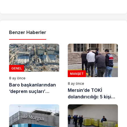
Benzer Haberler
GENEL
MANŞET
8 ay önce
8 ay önce
Baro başkanlarından
Mersin’de TOKİ
‘deprem suçları’
dolandırıcılığı: 5 kişi
uyarısı
tutuklandı