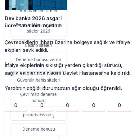
Bonus veren siteler
Dev banka 2026 asgari
Deneme bonusu veren
ücret tahminini açıkladı
siteler 2026
Çevredekilerin ihbarı üzerine bölgeye sağlık ve itfaiye
Casino siteleri
ekipleri sevk edildi.
Deneme bonusu veren
İtfaiye ekiplerinin sıkıştığı yerden çıkardığı sürücü,
siteler
sağlık ekiplerince Kadirli Devlet Hastanesi’ne kaldırıldı.
Güvenilir bahis siteleri
Yaralının sağlık durumunun ağır olduğu öğrenildi.
Çevrimsiz deneme
bonusu
0
0
0
0
0
primebahis giriş
Deneme bonusu