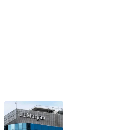
Sponsorlarımız
Bu içerik destekçileri
primebahis resmi giris