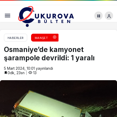
Mersin, Asfalt, Toprak ve Beton Laboratuvarı’nı
hayata geçirdi
HABERLER
MANŞET
Osmaniye’de kamyonet
şarampole devrildi: 1 yaralı
5 Mart 2024, 10:01
yayınlandı
0dk, 23sn
13