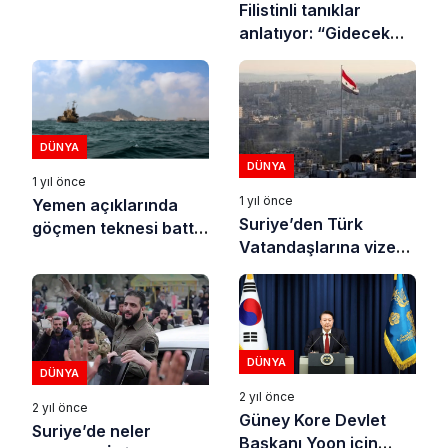
Filistinli tanıklar
Juries sözcülerinin
anlatıyor: “Gidecek
ağır hapis cezalarıyla
yerimiz de gücümüz
tehdit edilmesi dehşet
de yok, oturur burada
verici”
ölümü bekleriz”
DÜNYA
DÜNYA
1 yıl önce
1 yıl önce
Yemen açıklarında
Suriye’den Türk
göçmen teknesi battı:
Vatandaşlarına vize
En az 68 kişi hayatını
uygulaması: Girişler
kaybetti
ücretli mi geliyor?
DÜNYA
DÜNYA
2 yıl önce
2 yıl önce
Güney Kore Devlet
Suriye’de neler
Başkanı Yoon için