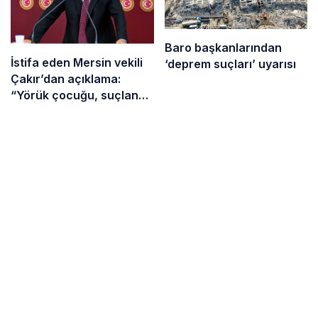
Baro başkanlarından
İstifa eden Mersin vekili
‘deprem suçları’ uyarısı
Çakır’dan açıklama:
“Yörük çocuğu, suçlanan
adamların önüne gelip
ifade vermez”