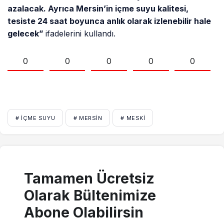
azalacak. Ayrıca Mersin’in içme suyu kalitesi,
tesiste 24 saat boyunca anlık olarak izlenebilir hale
gelecek”
ifadelerini kullandı.
0
0
0
0
0
# IÇME SUYU
# MERSIN
# MESKİ
Tamamen Ücretsiz
Olarak Bültenimize
Abone Olabilirsin