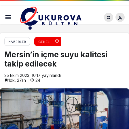
TAG Otoyolu’ndaki minibüs kazasında 5 kişi
yaşamını yitirdi
HABERLER
GENEL
Mersin’in içme suyu kalitesi
takip edilecek
25 Ekim 2023, 10:17
yayınlandı
1dk, 27sn
24