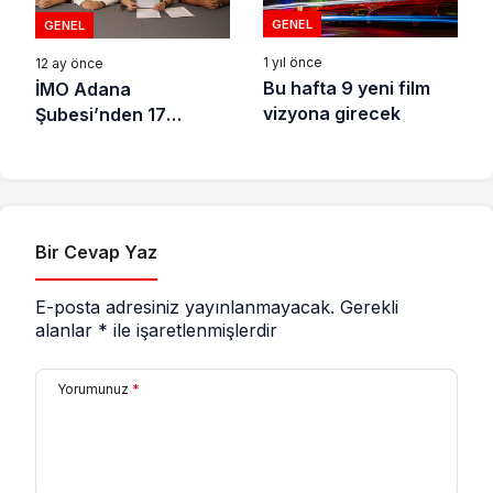
GENEL
GENEL
1 yıl önce
12 ay önce
Bu hafta 9 yeni film
İMO Adana
vizyona girecek
Şubesi’nden 17
Ağustos Depreminin
26. Yılı dolayısıyla
açıklama
Bir Cevap Yaz
E-posta adresiniz yayınlanmayacak.
Gerekli
alanlar
*
ile işaretlenmişlerdir
Yorumunuz
*