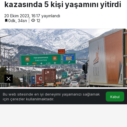
kazasında 5 kişi yaşamını yitirdi
20 Ekim 2023, 16:17
yayınlandı
0dk, 34sn
12
0
Bu web sitesinde en iyi deneyimi yaşamanızı sağlamak
Akış
Hesabım
Kabul
için çerezler kullanılmaktadır.
1
PAYLAŞ