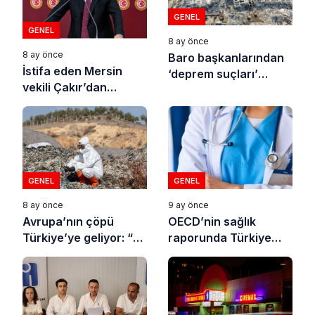
GENEL
GENEL
8 ay önce
8 ay önce
Baro başkanlarından
İstifa eden Mersin
‘deprem suçları’
vekili Çakır’dan
uyarısı
açıklama: “Yörük
çocuğu, suçlanan
adamların önüne gelip
ifade vermez”
GENEL
GENEL
8 ay önce
9 ay önce
Avrupa’nın çöpü
OECD’nin sağlık
Türkiye’ye geliyor: “10
raporunda Türkiye
yılda on milyonlarca
sonuncu oldu
atık ihracı”