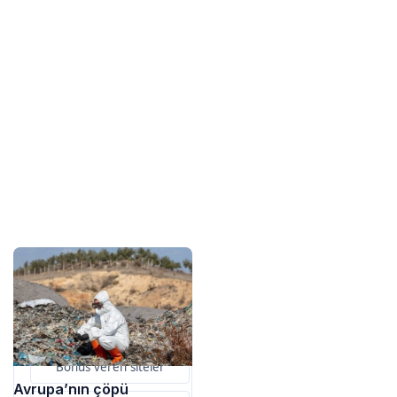
Sponsorlarımız
Bu içerik destekçileri
primebahis resmi giris
Bonus veren siteler
Avrupa’nın çöpü