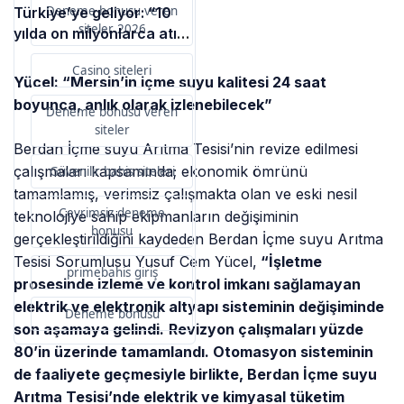
Deneme bonusu veren
Türkiye’ye geliyor: “10
siteler 2026
yılda on milyonlarca atık
ihracı”
Casino siteleri
Yücel: “Mersin’in içme suyu kalitesi 24 saat
boyunca, anlık olarak izlenebilecek”
Deneme bonusu veren
siteler
Berdan İçme suyu Arıtma Tesisi’nin revize edilmesi
çalışmaları kapsamında; ekonomik ömrünü
Güvenilir bahis siteleri
tamamlamış, verimsiz çalışmakta olan ve eski nesil
Çevrimsiz deneme
teknolojiye sahip ekipmanların değişiminin
bonusu
gerçekleştirildiğini kaydeden Berdan İçme suyu Arıtma
Tesisi Sorumlusu Yusuf Cem Yücel,
“İşletme
primebahis giriş
prosesinde izleme ve kontrol imkanı sağlamayan
elektrik ve elektronik altyapı sisteminin değişiminde
Deneme bonusu
son aşamaya gelindi.
Revizyon çalışmaları yüzde
80’in üzerinde tamamlandı. Otomasyon sisteminin
de faaliyete geçmesiyle birlikte, Berdan İçme suyu
Arıtma Tesisi’nde elektrik ve kimyasal tüketim