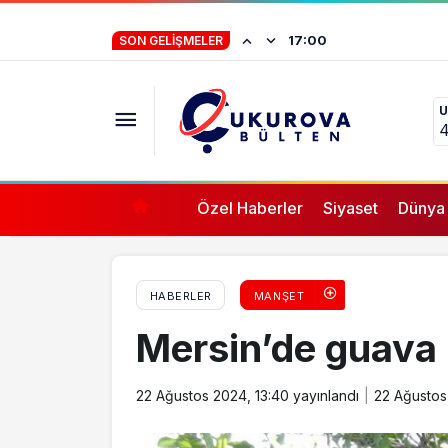
Tarsus’ta Berdan Baraj Gölü’ne giren gen
Baro başkanlarınd
16:57
SON GELIŞMELER
U
4
Özel Haberler
Siyaset
Dünya
HABERLER
MANŞET
Mersin’de guava 
22 Ağustos 2024, 13:40
yayınlandı
22 Ağustos