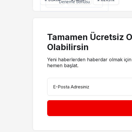
# GUAVA
# HASAT
# MERSIN
Deneme bonusu
Tamamen Ücretsiz O
Olabilirsin
Yeni haberlerden haberdar olmak için 
hemen başlat.
E-Posta Adresiniz