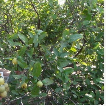
İstifa eden Mersin vekili
Çakır’dan açıklama:
“Yörük çocuğu, suçlanan
adamların önüne gelip
ifade vermez”