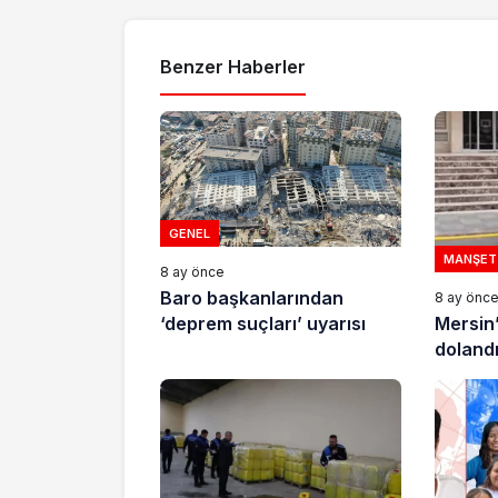
Benzer Haberler
GENEL
MANŞET
8 ay önce
Baro başkanlarından
8 ay önc
Mersin
‘deprem suçları’ uyarısı
dolandır
tutukla