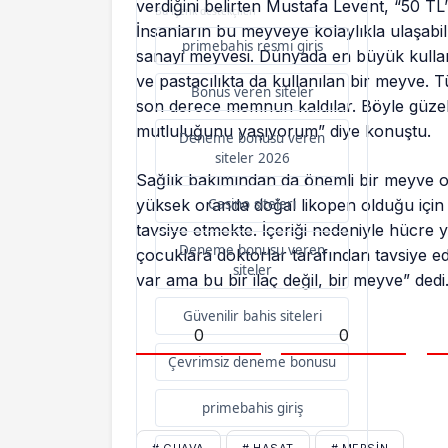
verdiğini belirten Mustafa Levent, “50 T
Bu içerik destekçileri
İnsanların bu meyveye kolaylıkla ulaşabil
primebahis resmi giris
sanayi meyvesi. Dünyada en büyük kulla
ve pastacılıkta da kullanılan bir meyve.
Bonus veren siteler
son derece memnun kaldılar. Böyle güze
mutluluğunu yaşıyorum” diye konuştu.
Deneme bonusu veren
siteler 2026
Sağlık bakımından da önemli bir meyve
yüksek oranda doğal likopen olduğu için 
Casino siteleri
tavsiye etmekte. İçeriği nedeniyle hücre y
Deneme bonusu veren
çocuklara doktorlar tarafından tavsiye edi
siteler
var ama bu bir ilaç değil, bir meyve” dedi
Güvenilir bahis siteleri
0
0
Çevrimsiz deneme bonusu
primebahis giriş