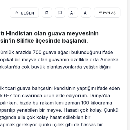
A+
A-
BEĞEN
PAYLAŞ
ı Hindistan olan guava meyvesinin
in’in Silifke ilçesinde başlandı.
önümlük arazide 700 guava ağacı bulunduğunu ifade
opikal bir meyve olan guavanın özellikle orta Amerika,
kistan’da çok büyük plantasyonlarda yetiştirildiğini
k ticari guava bahçesini kendisinin yaptığını ifade eden
ık 6-7 ton civarında ürün elde ediyorum. Dünya’da
pılırken, bizde bu rakam kimi zaman 100 kilograma
oparılıp yenebilen bir meyve. Hasadı çok kolay. Çünkü
ştığında elle çok kolay hasat edilebilen bir
apmak gerekiyor çünkü çilek gibi de hassas bir