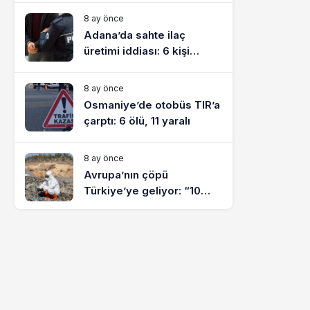
8 ay önce
Adana’da sahte ilaç
üretimi iddiası: 6 kişi
tutuklandı
8 ay önce
Osmaniye’de otobüs TIR’a
çarptı: 6 ölü, 11 yaralı
8 ay önce
Avrupa’nın çöpü
Türkiye’ye geliyor: “10
yılda on milyonlarca atık
ihracı”