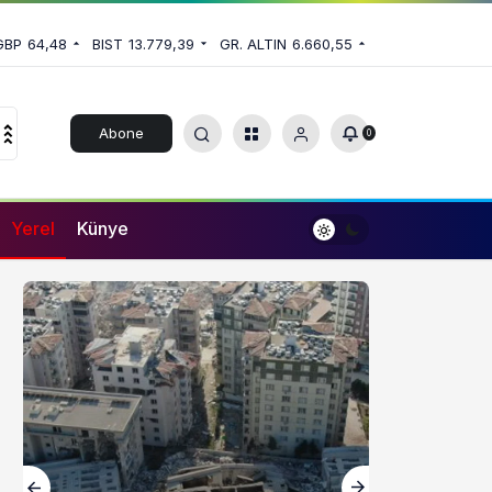
GBP
64,48
BIST
13.779,39
GR. ALTIN
6.660,55
Abone
0
Ol
Yerel
Künye