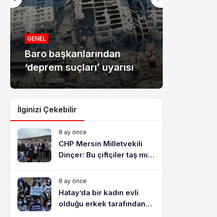
MANŞET
Mersin
GENEL
Baro başkanlarından
dolandır
‘deprem suçları’ uyarısı
tutukla
İlginizi Çekebilir
8 ay önce
CHP Mersin Milletvekili
Dinçer: Bu çiftçiler taş mı
yiyecek?
8 ay önce
Hatay’da bir kadın evli
olduğu erkek tarafından
katledildi