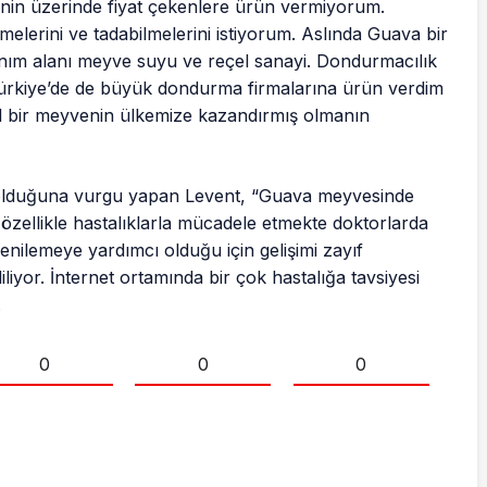
L’nin üzerinde fiyat çekenlere ürün vermiyorum.
melerini ve tadabilmelerini istiyorum. Aslında Guava bir
nım alanı meyve suyu ve reçel sanayi. Dondurmacılık
 Türkiye’de de büyük dondurma firmalarına ürün verdim
l bir meyvenin ülkemize kazandırmış olmanın
 olduğuna vurgu yapan Levent, “Guava meyvesinde
özellikle hastalıklarla mücadele etmekte doktorlarda
enilemeye yardımcı olduğu için gelişimi zayıf
liyor. İnternet ortamında bir çok hastalığa tavsiyesi
.
0
0
0