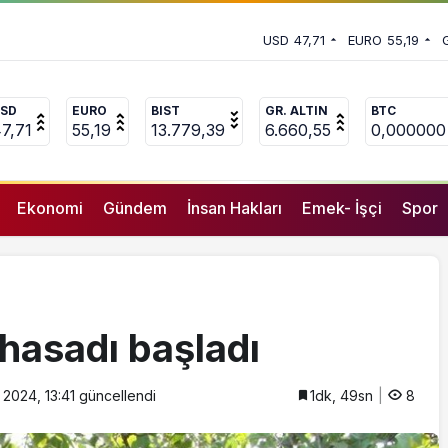
ç boğuldu
an ‘deprem suçları’ uyarısı
USD
47,71
EURO
55,19
SD
EURO
BIST
GR. ALTIN
BTC
7,71
55,19
13.779,39
6.660,55
0,000000
Ekonomi
Gündem
İnsan Hakları
Emek- İşçi
Spor
hasadı başladı
 2024, 13:41
güncellendi
1dk, 49sn
8
GENEL