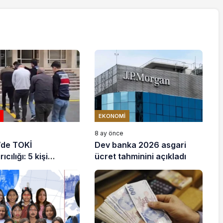
EKONOMI
e
8 ay önce
’de TOKİ
Dev banka 2026 asgari
ıcılığı: 5 kişi
ücret tahminini açıkladı
ndı