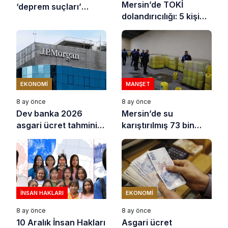
Mersin’de TOKİ
‘deprem suçları’
dolandırıcılığı: 5 kişi
uyarısı
tutuklandı
EKONOMI
MANŞET
8 ay önce
8 ay önce
Dev banka 2026
Mersin’de su
asgari ücret tahminini
karıştırılmış 73 bin
açıkladı
litre sıvı yağ ele
geçirildi
İNSAN HAKLARI
EKONOMI
8 ay önce
8 ay önce
10 Aralık İnsan Hakları
Asgari ücret