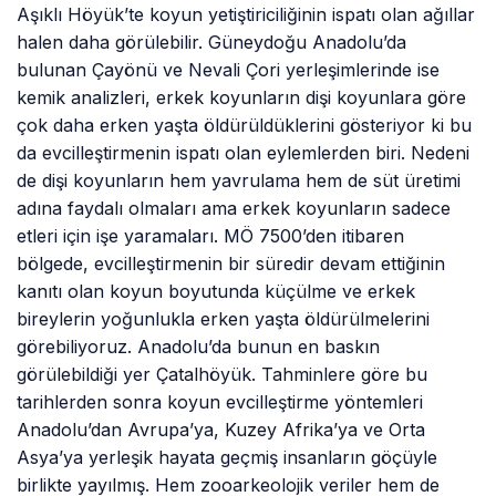
Aşıklı Höyük’te koyun yetiştiriciliğinin ispatı olan ağıllar
halen daha görülebilir. Güneydoğu Anadolu’da
bulunan Çayönü ve Nevali Çori yerleşimlerinde ise
kemik analizleri, erkek koyunların dişi koyunlara göre
çok daha erken yaşta öldürüldüklerini gösteriyor ki bu
da evcilleştirmenin ispatı olan eylemlerden biri. Nedeni
de dişi koyunların hem yavrulama hem de süt üretimi
adına faydalı olmaları ama erkek koyunların sadece
etleri için işe yaramaları. MÖ 7500’den itibaren
bölgede, evcilleştirmenin bir süredir devam ettiğinin
kanıtı olan koyun boyutunda küçülme ve erkek
bireylerin yoğunlukla erken yaşta öldürülmelerini
görebiliyoruz. Anadolu’da bunun en baskın
görülebildiği yer Çatalhöyük. Tahminlere göre bu
tarihlerden sonra koyun evcilleştirme yöntemleri
Anadolu’dan Avrupa’ya, Kuzey Afrika’ya ve Orta
Asya’ya yerleşik hayata geçmiş insanların göçüyle
birlikte yayılmış. Hem zooarkeolojik veriler hem de