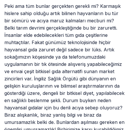
Peki ama tüm bunlar gerçekten gerekli mi? Karmaşık
hislere sahip olduğu artık bilinen hayvanların bu tür
bir sömürü ve acıya maruz kalmaları mecburi mi?
Belki tarım devrimi gerçekleştiğinde bu bir zaruretti.
İnsanlar elde edebilecekleri tüm gıda çeşitlerine
muhtaçtılar. Fakat günümüz teknolojisinde hiçbir
hayvansal gıda zaruret değil sadece bir lüks. Artık
sokağımızın köşesinde ya da telefonumuzdaki
uygulamanın bir tık ötesinde alışveriş yapabileceğimiz
ve envai çeşit bitkisel gıda alternatifi sunan market
zincirleri var. İngiliz Sağlık Örgütü gibi dünyanın en
gelişkin kuruluşlarının ve bilimsel araştırmalarının da
gösterdiği üzere, dengeli bir bitkisel diyet, yapılabilecek
en sağlıklı beslenme şekli. Durum buyken neden
hayvansal gıdalar için bu denli acıya sebep oluyoruz?
Biraz alışkanlık, biraz yanlış bilgi ve biraz da
umursamazlık belki de. Bunlardan aşılması gereken en
önemlisi umursamazlık! Birbirimize karşı kurabildiğimiz