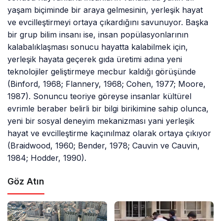
yaşam biçiminde bir araya gelmesinin, yerleşik hayat
ve evcilleştirmeyi ortaya çıkardığını savunuyor. Başka
bir grup bilim insanı ise, insan popülasyonlarının
kalabalıklaşması sonucu hayatta kalabilmek için,
yerleşik hayata geçerek gıda üretimi adına yeni
teknolojiler geliştirmeye mecbur kaldığı görüşünde
(Binford, 1968; Flannery, 1968; Cohen, 1977; Moore,
1987). Sonuncu teoriye göreyse insanlar kültürel
evrimle beraber belirli bir bilgi birikimine sahip olunca,
yeni bir sosyal deneyim mekanizması yani yerleşik
hayat ve evcilleştirme kaçınılmaz olarak ortaya çıkıyor
(Braidwood, 1960; Bender, 1978; Cauvin ve Cauvin,
1984; Hodder, 1990).
Göz Atın