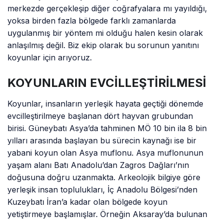
merkezde gerçekleşip diğer coğrafyalara mı yayıldığı,
yoksa birden fazla bölgede farklı zamanlarda
uygulanmış bir yöntem mi olduğu halen kesin olarak
anlaşılmış değil. Biz ekip olarak bu sorunun yanıtını
koyunlar için arıyoruz.
KOYUNLARIN EVCİLLEŞTİRİLMESİ
Koyunlar, insanların yerleşik hayata geçtiği dönemde
evcilleştirilmeye başlanan dört hayvan grubundan
birisi. Güneybatı Asya’da tahminen MÖ 10 bin ila 8 bin
yılları arasında başlayan bu sürecin kaynağı ise bir
yabani koyun olan Asya muflonu. Asya muflonunun
yaşam alanı Batı Anadolu’dan Zagros Dağları’nın
doğusuna doğru uzanmakta. Arkeolojik bilgiye göre
yerleşik insan toplulukları, İç Anadolu Bölgesi’nden
Kuzeybatı İran’a kadar olan bölgede koyun
yetiştirmeye başlamışlar. Örneğin Aksaray’da bulunan