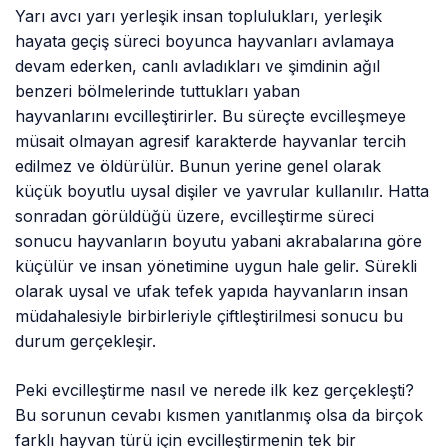
Yarı avcı yarı yerleşik insan toplulukları, yerleşik
hayata geçiş süreci boyunca hayvanları avlamaya
devam ederken, canlı avladıkları ve şimdinin ağıl
benzeri bölmelerinde tuttukları yaban
hayvanlarını evcilleştirirler. Bu süreçte evcilleşmeye
müsait olmayan agresif karakterde hayvanlar tercih
edilmez ve öldürülür. Bunun yerine genel olarak
küçük boyutlu uysal dişiler ve yavrular kullanılır. Hatta
sonradan görüldüğü üzere, evcilleştirme süreci
sonucu hayvanların boyutu yabani akrabalarına göre
küçülür ve insan yönetimine uygun hale gelir. Sürekli
olarak uysal ve ufak tefek yapıda hayvanların insan
müdahalesiyle birbirleriyle çiftleştirilmesi sonucu bu
durum gerçekleşir.
Peki evcilleştirme nasıl ve nerede ilk kez gerçekleşti?
Bu sorunun cevabı kısmen yanıtlanmış olsa da birçok
farklı hayvan türü için evcilleştirmenin tek bir