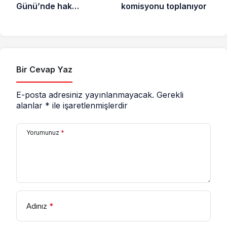
Günü’nde hak
komisyonu toplanıyor
savunucuları için
destek çağrısı
Bir Cevap Yaz
E-posta adresiniz yayınlanmayacak.
Gerekli
alanlar
*
ile işaretlenmişlerdir
Yorumunuz
*
Adınız
*