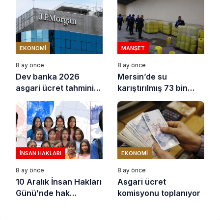
EKONOMI
MANŞET
8 ay önce
8 ay önce
Dev banka 2026
Mersin’de su
asgari ücret tahminini
karıştırılmış 73 bin
açıkladı
litre sıvı yağ ele
geçirildi
İNSAN HAKLARI
EKONOMI
8 ay önce
8 ay önce
10 Aralık İnsan Hakları
Asgari ücret
Günü’nde hak
komisyonu toplanıyor
savunucuları için
destek çağrısı