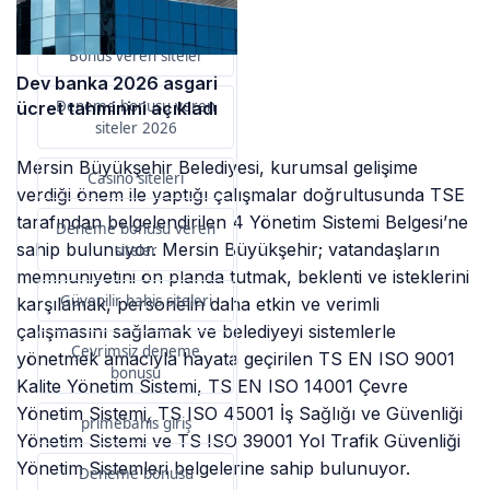
primebahis resmi giris
Bonus veren siteler
Dev banka 2026 asgari
Deneme bonusu veren
ücret tahminini açıkladı
siteler 2026
Mersin Büyükşehir Belediyesi, kurumsal gelişime
Casino siteleri
verdiği önem ile yaptığı çalışmalar doğrultusunda TSE
tarafından belgelendirilen 4 Yönetim Sistemi Belgesi’ne
Deneme bonusu veren
sahip bulunuyor. Mersin Büyükşehir; vatandaşların
siteler
memnuniyetini ön planda tutmak, beklenti ve isteklerini
Güvenilir bahis siteleri
karşılamak, personelin daha etkin ve verimli
çalışmasını sağlamak ve belediyeyi sistemlerle
Çevrimsiz deneme
yönetmek amacıyla hayata geçirilen TS EN ISO 9001
bonusu
Kalite Yönetim Sistemi, TS EN ISO 14001 Çevre
Yönetim Sistemi, TS ISO 45001 İş Sağlığı ve Güvenliği
primebahis giriş
Yönetim Sistemi ve TS ISO 39001 Yol Trafik Güvenliği
Yönetim Sistemleri belgelerine sahip bulunuyor.
Deneme bonusu