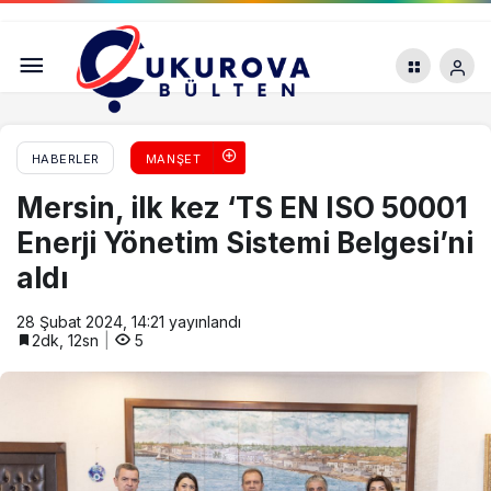
Mersin’de Otizm Aile Danışma Merkezi Faaliyete
Geçirildi
HABERLER
MANŞET
Mersin, ilk kez ‘TS EN ISO 50001
Enerji Yönetim Sistemi Belgesi’ni
aldı
28 Şubat 2024, 14:21
yayınlandı
2dk, 12sn
5