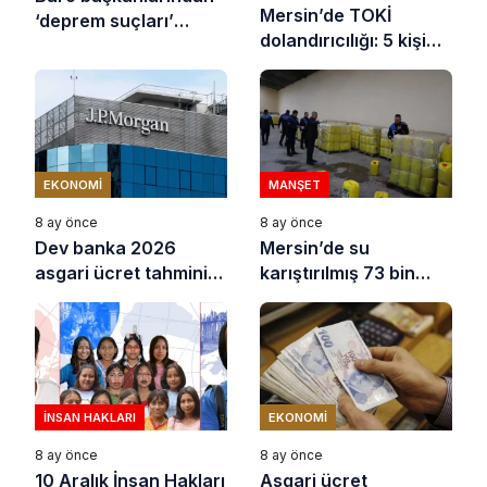
Mersin’de TOKİ
‘deprem suçları’
dolandırıcılığı: 5 kişi
uyarısı
tutuklandı
EKONOMI
MANŞET
8 ay önce
8 ay önce
Dev banka 2026
Mersin’de su
asgari ücret tahminini
karıştırılmış 73 bin
açıkladı
litre sıvı yağ ele
geçirildi
İNSAN HAKLARI
EKONOMI
8 ay önce
8 ay önce
10 Aralık İnsan Hakları
Asgari ücret