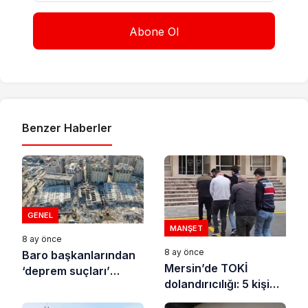
Benzer Haberler
GENEL
MANŞET
8 ay önce
8 ay önce
Baro başkanlarından
Mersin’de TOKİ
‘deprem suçları’
dolandırıcılığı: 5 kişi
uyarısı
tutuklandı