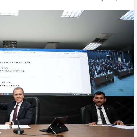
İstifa eden Mersin vekili
Çakır’dan açıklama:
“Yörük çocuğu, suçlanan
adamların önüne gelip
ifade vermez”