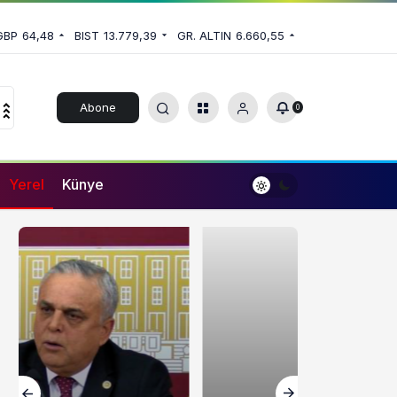
GBP
64,48
BIST
13.779,39
GR. ALTIN
6.660,55
Abone
0
Ol
Yerel
Künye