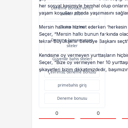
her sosyal kesimiyle hemhal olup onların
Deneme bonusu veren
yaşam koşulları altında yaşamasını sağl
siteler 2026
Mersin halkına hizmet ederken ‘herkesin be
Casino siteleri
Seçer, “Mersin halkı bunun farkında olaca
Deneme bonusu veren
tekrar Büyükşehir Belediye Başkanı seçti” 
siteler
Kendisine oy vermeyen yurttaşların hiçbir
Güvenilir bahis siteleri
Seçer, “Bize oy vermeyen her 10 yurttaşım
şikayetleri bizim dikkatimizdedir, başımızı
Çevrimsiz deneme bonusu
primebahis giriş
Deneme bonusu
0
0