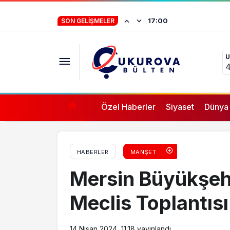
Gaziantep’te bıçaklı kavga: 1 kişi hayatını k
İstifa eden Mersin
17:00
SON GELIŞMELER
“Yörük çocuğu, s
U
ifade vermez”
4
Özel Haberler
Siyaset
Dünya
HABERLER
MANŞET
Mersin Büyükşehi
Meclis Toplantısı
14 Nisan 2024, 11:18
yayınlandı