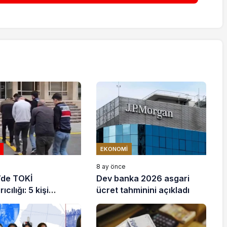
EKONOMI
e
8 ay önce
’de TOKİ
Dev banka 2026 asgari
ıcılığı: 5 kişi
ücret tahminini açıkladı
ndı