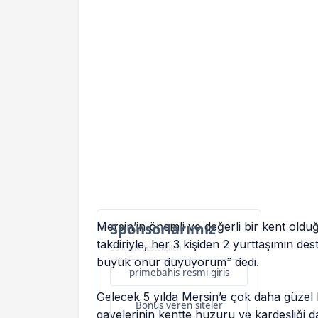
Mersin’in önemli ve değerli bir kent oldu
Sponsorlarımız
takdiriyle, her 3 kişiden 2 yurttaşımın d
Bu içerik destekçileri
büyük onur duyuyorum” dedi.
primebahis resmi giris
Gelecek 5 yılda Mersin’e çok daha güzel 
Bonus veren siteler
gayelerinin kentte huzuru ve kardeşliği d