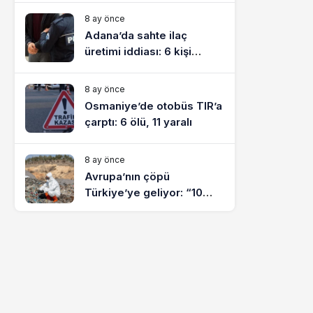
8 ay önce
Adana’da sahte ilaç
üretimi iddiası: 6 kişi
tutuklandı
8 ay önce
Osmaniye’de otobüs TIR’a
çarptı: 6 ölü, 11 yaralı
8 ay önce
Avrupa’nın çöpü
Türkiye’ye geliyor: “10
yılda on milyonlarca atık
ihracı”