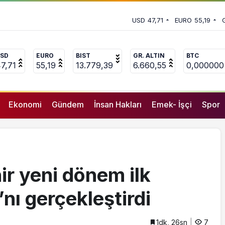
aybetti, 3 yaralı
 vekili Çakır’dan açıklama:
USD
47,71
EURO
55,19
uçlanan adamların önüne gelip
SD
EURO
BIST
GR. ALTIN
BTC
7,71
55,19
13.779,39
6.660,55
0,000000
Ekonomi
Gündem
İnsan Hakları
Emek- İşçi
Spor
r yeni dönem ilk
’nı gerçekleştirdi
1dk, 26sn
7
GENEL