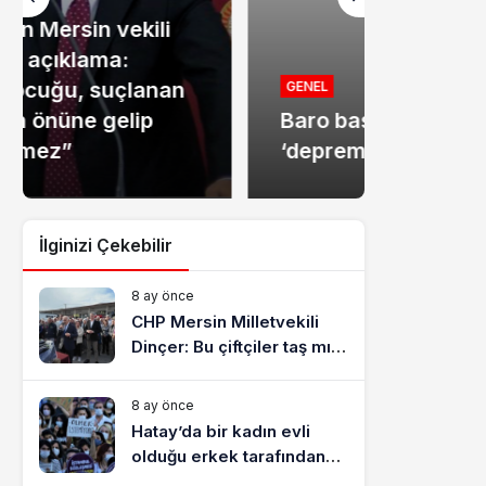
MANŞET
Mersin
GENEL
Baro başkanlarından
dolandır
‘deprem suçları’ uyarısı
tutukla
İlginizi Çekebilir
8 ay önce
CHP Mersin Milletvekili
Dinçer: Bu çiftçiler taş mı
yiyecek?
8 ay önce
Hatay’da bir kadın evli
olduğu erkek tarafından
katledildi