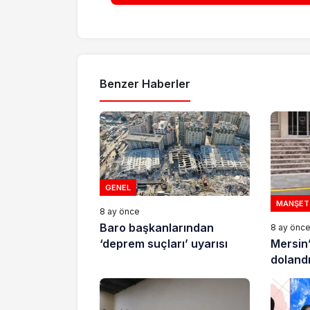
Benzer Haberler
GENEL
MANŞET
8 ay önce
Baro başkanlarından
8 ay önc
Mersin
‘deprem suçları’ uyarısı
dolandır
tutukla