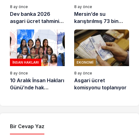
8 ay önce
8 ay önce
Dev banka 2026
Mersin’de su
asgari ücret tahminini
karıştırılmış 73 bin
açıkladı
litre sıvı yağ ele
geçirildi
İNSAN HAKLARI
EKONOMI
8 ay önce
8 ay önce
10 Aralık İnsan Hakları
Asgari ücret
Günü’nde hak
komisyonu toplanıyor
savunucuları için
destek çağrısı
Bir Cevap Yaz