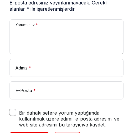
E-posta adresiniz yayınlanmayacak.
Gerekli
alanlar
*
ile işaretlenmişlerdir
Yorumunuz
*
Adınız
*
E-Posta
*
Bir dahaki sefere yorum yaptığımda
kullanılmak üzere adımı, e-posta adresimi ve
web site adresimi bu tarayıcıya kaydet.