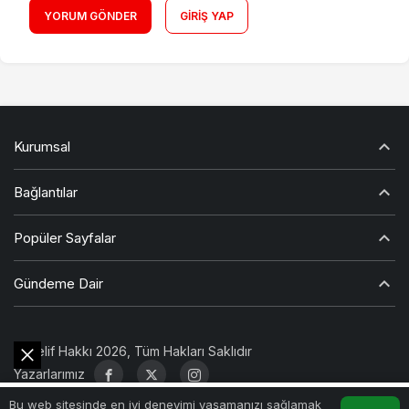
YORUM GÖNDER
GIRIŞ YAP
Kurumsal
Bağlantılar
Popüler Sayfalar
Gündeme Dair
© Telif Hakkı 2026, Tüm Hakları Saklıdır
Yazarlarımız
0
Bu web sitesinde en iyi deneyimi yaşamanızı sağlamak