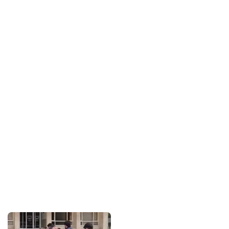
Sponsorlarımız