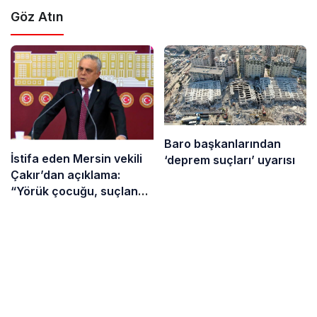
Göz Atın
Baro başkanlarından
İstifa eden Mersin vekili
‘deprem suçları’ uyarısı
Çakır’dan açıklama:
“Yörük çocuğu, suçlanan
adamların önüne gelip
ifade vermez”