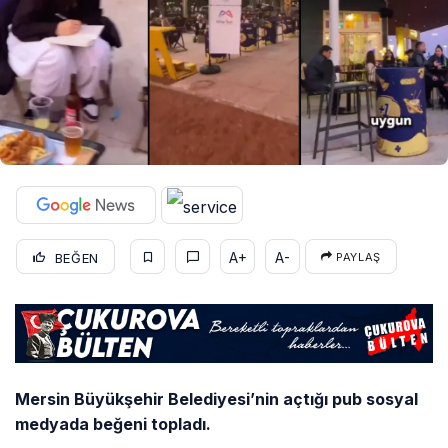
A+
A-
BEĞEN
PAYLAŞ
Mersin Büyükşehir Belediyesi’nin açtığı pub sosyal
medyada beğeni topladı.