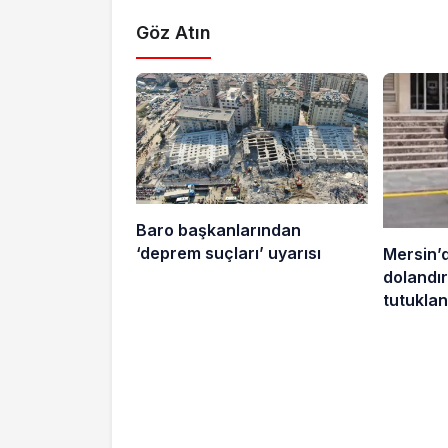
Göz Atın
Baro başkanlarından
‘deprem suçları’ uyarısı
Mersin’
dolandırı
tutuklan