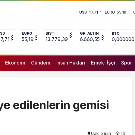
hayatını kaybetti
 vekili Çakır’dan açıklama:
USD
47,71
EURO
55,19
uçlanan adamların önüne gelip
SD
EURO
BIST
GR. ALTIN
BTC
7,71
55,19
13.779,39
6.660,55
0,000000
Ekonomi
Gündem
İnsan Hakları
Emek- İşçi
Spor
e edilenlerin gemisi
0dk, 39sn
14
GENEL