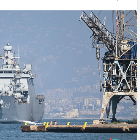
İstifa eden Mersin vekili
Çakır’dan açıklama:
“Yörük çocuğu, suçlanan
adamların önüne gelip
ifade vermez”