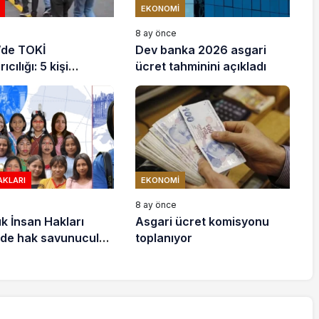
EKONOMI
e
8 ay önce
’de TOKİ
Dev banka 2026 asgari
ıcılığı: 5 kişi
ücret tahminini açıkladı
ndı
AKLARI
EKONOMI
e
8 ay önce
ık İnsan Hakları
Asgari ücret komisyonu
de hak savunucuları
toplanıyor
stek çağrısı