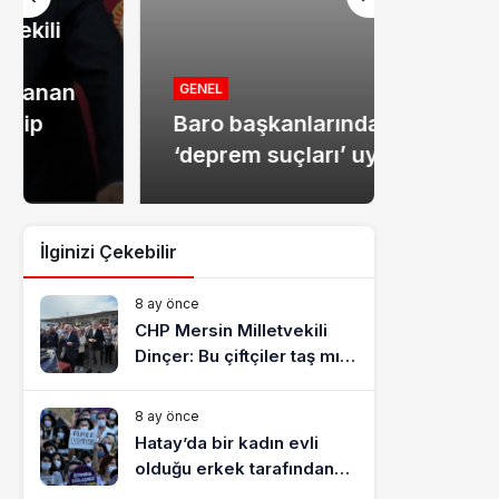
MANŞET
Mersin
GENEL
Baro başkanlarından
dolandır
‘deprem suçları’ uyarısı
tutukla
İlginizi Çekebilir
8 ay önce
CHP Mersin Milletvekili
Dinçer: Bu çiftçiler taş mı
yiyecek?
8 ay önce
Hatay’da bir kadın evli
olduğu erkek tarafından
katledildi