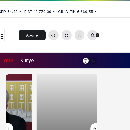
GBP
64,48
BIST
13.779,39
GR. ALTIN
6.660,55
Abone
0
Ol
Yerel
Künye