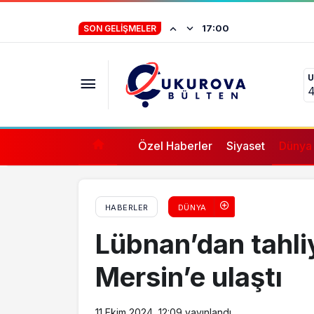
Adana’da trafik kazası: Otomobil sürücüsü 
İstifa eden Mersin
17:00
SON GELIŞMELER
“Yörük çocuğu, s
U
ifade vermez”
4
Özel Haberler
Siyaset
Dünya
HABERLER
DÜNYA
Lübnan’dan tahliy
Mersin’e ulaştı
11 Ekim 2024, 12:09
yayınlandı