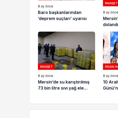
MANŞET
8 ay önce
Baro başkanlarından
8 ay önc
Mersin
‘deprem suçları’ uyarısı
dolandır
tutukla
MANŞET
İNSAN H
8 ay önce
8 ay önc
Mersin’de su karıştırılmış
10 Aral
73 bin litre sıvı yağ ele
Günü’n
geçirildi
için de