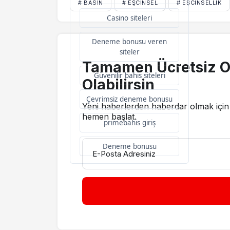
# BASIN
# EŞCINSEL
# EŞCINSELLIK
Casino siteleri
Deneme bonusu veren
siteler
Tamamen Ücretsiz O
Güvenilir bahis siteleri
Olabilirsin
Çevrimsiz deneme bonusu
Yeni haberlerden haberdar olmak için 
hemen başlat.
primebahis giriş
Deneme bonusu
E-Posta Adresiniz