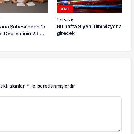
GENEL
1 yıl önce
e
Bu hafta 9 yeni film vizyona
ana Şubesi’nden 17
girecek
s Depreminin 26.
layısıyla açıklama
ekli alanlar
*
ile işaretlenmişlerdir