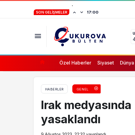
’11. Uluslararası İpekyolu Film Festivali’ iç
İstifa eden Mersin
17:00
SON GELIŞMELER
“Yörük çocuğu, s
ifade vermez”
Özel Haberler
Siyaset
Dünya
HABERLER
GENEL
Irak medyasında ‘
yasaklandı
9 Ağustos 2023, 22:32
yayınlandı