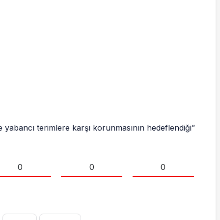
e yabancı terimlere karşı korunmasının hedeflendiği”
0
0
0