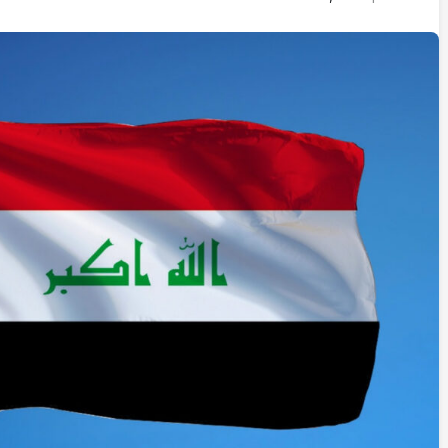
İstifa eden Mersin vekili
Çakır’dan açıklama:
“Yörük çocuğu, suçlanan
adamların önüne gelip
ifade vermez”