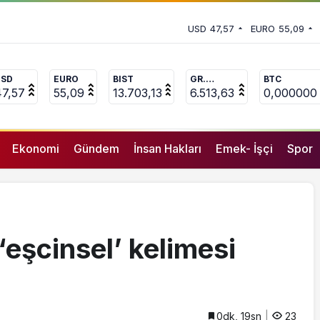
in başvurular başladı
 vekili Çakır’dan açıklama:
USD
47,57
EURO
55,09
uçlanan adamların önüne gelip
USD
EURO
BIST
GR.
BTC
ALTIN
47,57
55,09
13.703,13
6.513,63
0,000000
Ekonomi
Gündem
İnsan Hakları
Emek- İşçi
Spor
eşcinsel’ kelimesi
0dk, 19sn
23
GENEL