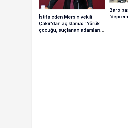
Baro ba
‘deprem 
İstifa eden Mersin vekili
Çakır’dan açıklama: “Yörük
çocuğu, suçlanan adamların
önüne gelip ifade vermez”