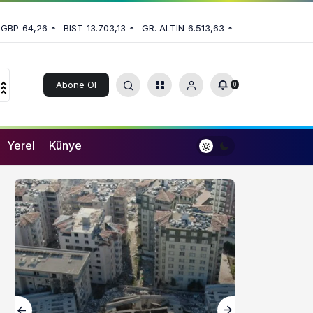
GBP
64,26
BIST
13.703,13
GR. ALTIN
6.513,63
Abone Ol
0
Yerel
Künye