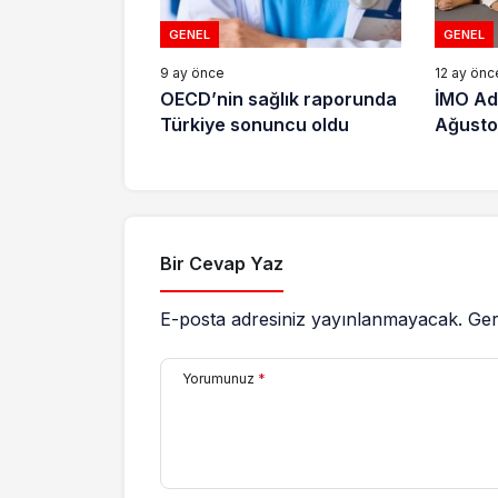
GENEL
GENEL
9 ay önce
12 ay önc
OECD’nin sağlık raporunda
İMO Ad
Türkiye sonuncu oldu
Ağusto
Yılı do
Bir Cevap Yaz
E-posta adresiniz yayınlanmayacak.
Ger
Yorumunuz
*