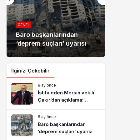
MANŞET
Mersin
GENEL
Baro başkanlarından
dolandır
‘deprem suçları’ uyarısı
tutukla
İlginizi Çekebilir
8 ay önce
İstifa eden Mersin vekili
Çakır’dan açıklama:
“Yörük çocuğu, suçlanan
adamların önüne gelip
8 ay önce
ifade vermez”
Baro başkanlarından
‘deprem suçları’ uyarısı