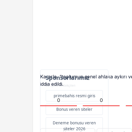
Kararla, “toplumun genel ahlaka aykırı v
Sponsorlarımız
iddia edildi.
Bu içerik destekçileri
primebahis resmi giris
0
0
Bonus veren siteler
Deneme bonusu veren
siteler 2026