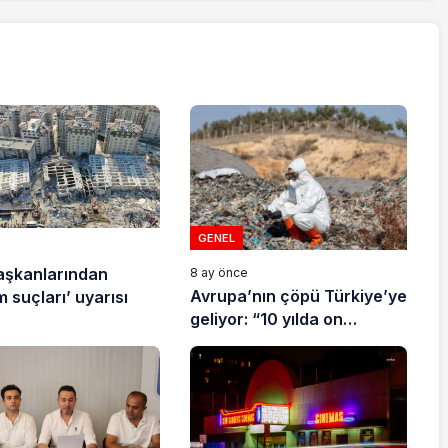
GENEL
e
aşkanlarından
8 ay önce
Avrupa’nın çöpü Türkiye’ye
 suçları’ uyarısı
geliyor: “10 yılda on
milyonlarca atık ihracı”