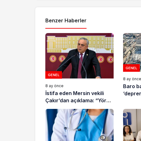
Benzer Haberler
GENEL
GENEL
8 ay önc
Baro b
8 ay önce
İstifa eden Mersin vekili
‘deprem
Çakır’dan açıklama: “Yörük
çocuğu, suçlanan
adamların önüne gelip
ifade vermez”