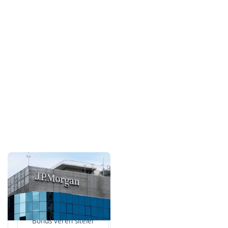
Sponsorlarımız
Bu içerik destekçileri
primebahis resmi giris
Bonus veren siteler