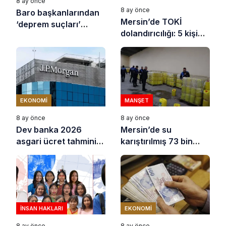
8 ay önce
8 ay önce
Baro başkanlarından
Mersin’de TOKİ
‘deprem suçları’
dolandırıcılığı: 5 kişi
uyarısı
tutuklandı
EKONOMI
MANŞET
8 ay önce
8 ay önce
Dev banka 2026
Mersin’de su
asgari ücret tahminini
karıştırılmış 73 bin
açıkladı
litre sıvı yağ ele
geçirildi
İNSAN HAKLARI
EKONOMI
8 ay önce
8 ay önce