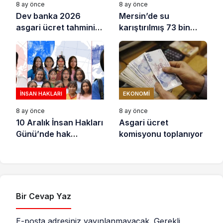
8 ay önce
8 ay önce
Dev banka 2026
Mersin’de su
asgari ücret tahminini
karıştırılmış 73 bin
açıkladı
litre sıvı yağ ele
geçirildi
İNSAN HAKLARI
EKONOMI
8 ay önce
8 ay önce
10 Aralık İnsan Hakları
Asgari ücret
Günü’nde hak
komisyonu toplanıyor
savunucuları için
destek çağrısı
Bir Cevap Yaz
E-posta adresiniz yayınlanmayacak.
Gerekli