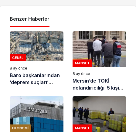
Benzer Haberler
GENEL
MANŞET
8 ay önce
8 ay önce
Baro başkanlarından
Mersin’de TOKİ
‘deprem suçları’
dolandırıcılığı: 5 kişi
uyarısı
tutuklandı
EKONOMI
MANŞET