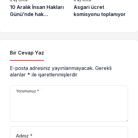
10 Aralık İnsan Hakları
Asgari ücret
Günü’nde hak
komisyonu toplanıyor
savunucuları için
destek çağrısı
Bir Cevap Yaz
E-posta adresiniz yayınlanmayacak.
Gerekli
alanlar
*
ile işaretlenmişlerdir
Yorumunuz
*
Adınız
*