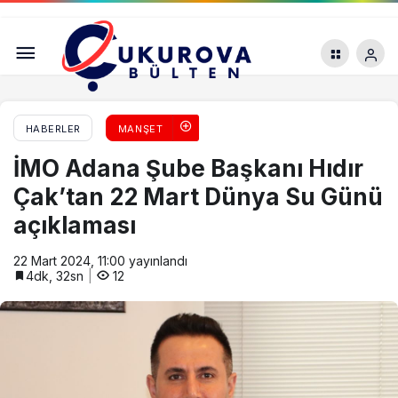
Mersin’de birbirlerine komşu iki ormanlık talana
açılıyor
HABERLER
MANŞET
İMO Adana Şube Başkanı Hıdır
Çak’tan 22 Mart Dünya Su Günü
açıklaması
22 Mart 2024, 11:00
yayınlandı
4dk, 32sn
12