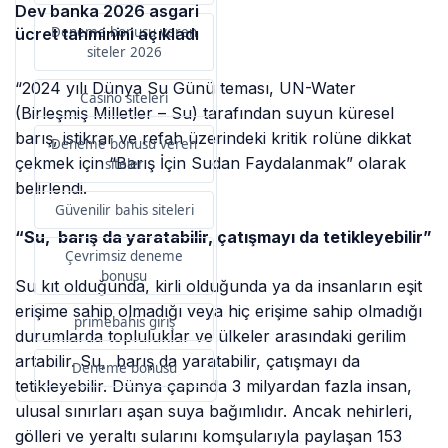
Dev banka 2026 asgari
Deneme bonusu veren
ücret tahminini açıkladı
siteler 2026
“2024 yılı Dünya Su Günü teması, UN-Water
Casino siteleri
(Birleşmiş Milletler – Su) tarafından suyun küresel
barış, istikrar ve refah üzerindeki kritik rolüne dikkat
Deneme bonusu veren
çekmek için “Barış İçin Sudan Faydalanmak” olarak
siteler
belirlendi.
Güvenilir bahis siteleri
“Su, barış da yaratabilir, çatışmayı da tetikleyebilir”
Çevrimsiz deneme
bonusu
Su kıt olduğunda, kirli olduğunda ya da insanların eşit
erişime sahip olmadığı veya hiç erişime sahip olmadığı
primebahis giriş
durumlarda topluluklar ve ülkeler arasındaki gerilim
artabilir. Su, barış da yaratabilir, çatışmayı da
Deneme bonusu
tetikleyebilir. Dünya çapında 3 milyardan fazla insan,
ulusal sınırları aşan suya bağımlıdır. Ancak nehirleri,
gölleri ve yeraltı sularını komşularıyla paylaşan 153