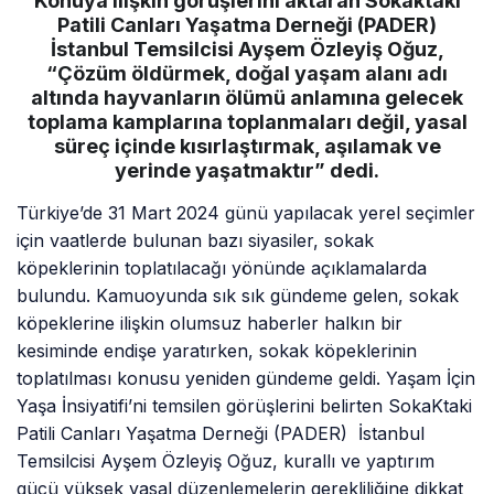
Konuya ilişkin görüşlerini aktaran Sokaktaki
Patili Canları Yaşatma Derneği (PADER)
İstanbul Temsilcisi Ayşem Özleyiş Oğuz,
“Çözüm öldürmek, doğal yaşam alanı adı
altında hayvanların ölümü anlamına gelecek
toplama kamplarına toplanmaları değil, yasal
süreç içinde kısırlaştırmak, aşılamak ve
yerinde yaşatmaktır” dedi.
Türkiye’de 31 Mart 2024 günü yapılacak yerel seçimler
için vaatlerde bulunan bazı siyasiler, sokak
köpeklerinin toplatılacağı yönünde açıklamalarda
bulundu. Kamuoyunda sık sık gündeme gelen, sokak
köpeklerine ilişkin olumsuz haberler halkın bir
kesiminde endişe yaratırken, sokak köpeklerinin
toplatılması konusu yeniden gündeme geldi. Yaşam İçin
Yaşa İnsiyatifi’ni temsilen görüşlerini belirten SokaKtaki
Patili Canları Yaşatma Derneği (PADER) İstanbul
Temsilcisi Ayşem Özleyiş Oğuz, kurallı ve yaptırım
gücü yüksek yasal düzenlemelerin gerekliliğine dikkat