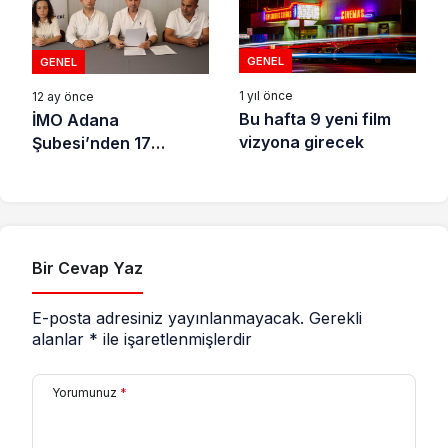
GENEL
GENEL
1 yıl önce
12 ay önce
Bu hafta 9 yeni film
İMO Adana
vizyona girecek
Şubesi’nden 17
Ağustos Depreminin
26. Yılı dolayısıyla
açıklama
Bir Cevap Yaz
E-posta adresiniz yayınlanmayacak.
Gerekli
alanlar
*
ile işaretlenmişlerdir
Yorumunuz
*