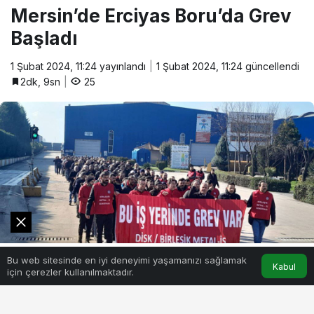
Mersin’de Erciyas Boru’da Grev
Başladı
1 Şubat 2024, 11:24
yayınlandı
1 Şubat 2024, 11:24
güncellendi
2dk, 9sn
25
0
Bu web sitesinde en iyi deneyimi yaşamanızı sağlamak
Akış
Hesabım
Kabul
için çerezler kullanılmaktadır.