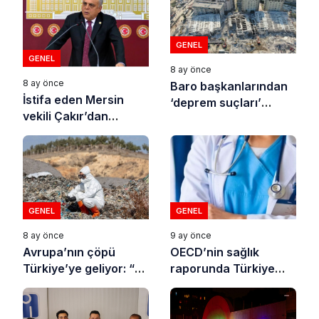
GENEL
GENEL
8 ay önce
8 ay önce
Baro başkanlarından
İstifa eden Mersin
‘deprem suçları’
vekili Çakır’dan
uyarısı
açıklama: “Yörük
çocuğu, suçlanan
adamların önüne gelip
ifade vermez”
GENEL
GENEL
8 ay önce
9 ay önce
Avrupa’nın çöpü
OECD’nin sağlık
Türkiye’ye geliyor: “10
raporunda Türkiye
yılda on milyonlarca
sonuncu oldu
atık ihracı”