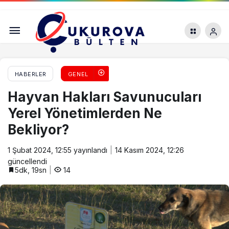
Mersin’de Erciyas Boru’da Grev Başladı
HABERLER
GENEL
Hayvan Hakları Savunucuları
Yerel Yönetimlerden Ne
Bekliyor?
1 Şubat 2024, 12:55
yayınlandı
14 Kasım 2024, 12:26
güncellendi
5dk, 19sn
14