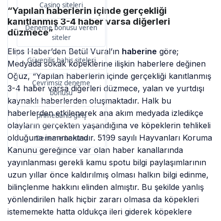
Casino siteleri
“Yapılan haberlerin içinde gerçekliği
kanıtlanmış 3-4 haber varsa diğerleri
Deneme bonusu veren
düzmece”
siteler
Elips Haber’den Betül Vural’ın
haberine
göre;
Güvenilir bahis siteleri
Medyada sokak köpeklerine ilişkin haberlere değinen
Oğuz, “Yapılan haberlerin içinde gerçekliği kanıtlanmış
Çevrimsiz deneme
3-4 haber varsa diğerleri düzmece, yalan ve yurtdışı
bonusu
kaynaklı haberlerden oluşmaktadır. Halk bu
haberlerden etkilenerek ana akım medyada izledikçe
primebahis giriş
olayların gerçekten yaşandığına ve köpeklerin tehlikeli
olduğuna inanmaktadır. 5199 sayılı Hayvanları Koruma
Deneme bonusu
Kanunu gereğince var olan haber kanallarında
yayınlanması gerekli kamu spotu bilgi paylaşımlarının
uzun yıllar önce kaldırılmış olması halkın bilgi edinme,
bilinçlenme hakkını elinden almıştır. Bu şekilde yanlış
yönlendirilen halk hiçbir zararı olmasa da köpekleri
istememekte hatta oldukça ileri giderek köpeklere