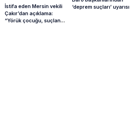
İstifa eden Mersin vekili
‘deprem suçları’ uyarısı
Çakır’dan açıklama:
“Yörük çocuğu, suçlanan
adamların önüne gelip
ifade vermez”