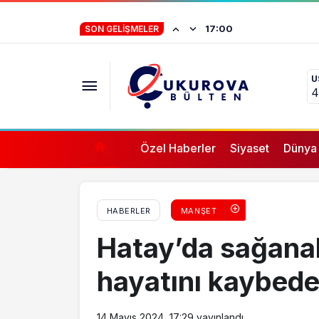
Son 53 yılın en sıcak nisan ayı yaşandı
İstifa eden Mersin
17:00
SON GELIŞMELER
“Yörük çocuğu, s
U
ifade vermez”
4
Özel Haberler
Siyaset
Dünya
HABERLER
MANŞET
Hatay’da sağana
hayatını kaybeden
14 Mayıs 2024, 17:29
yayınlandı