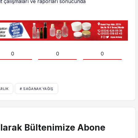
üt çalışmaları ve raporları sonucunda
0
0
0
RLIK
# SAĞANAK YAĞIŞ
larak Bültenimize Abone