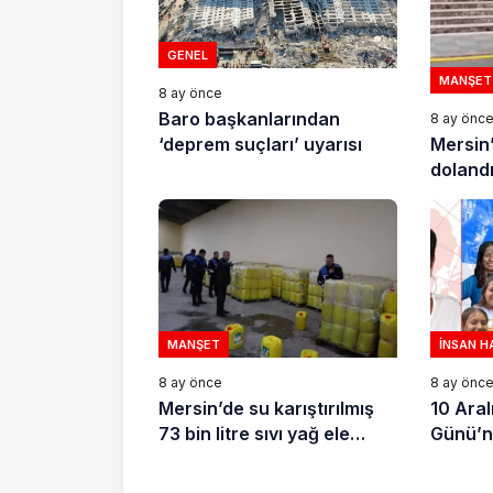
GENEL
MANŞET
8 ay önce
Baro başkanlarından
8 ay önc
Mersin
‘deprem suçları’ uyarısı
dolandır
tutukla
MANŞET
İNSAN H
8 ay önce
8 ay önc
Mersin’de su karıştırılmış
10 Aral
73 bin litre sıvı yağ ele
Günü’n
geçirildi
için de