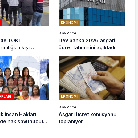
EKONOMI
e
8 ay önce
’de TOKİ
Dev banka 2026 asgari
ıcılığı: 5 kişi
ücret tahminini açıkladı
ndı
AKLARI
EKONOMI
e
8 ay önce
ık İnsan Hakları
Asgari ücret komisyonu
de hak savunucuları
toplanıyor
stek çağrısı