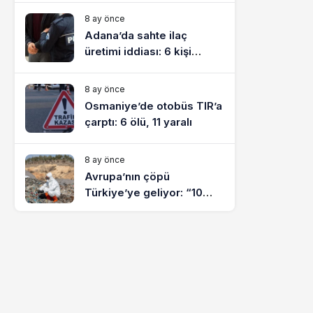
8 ay önce
Adana’da sahte ilaç
üretimi iddiası: 6 kişi
tutuklandı
8 ay önce
Osmaniye’de otobüs TIR’a
çarptı: 6 ölü, 11 yaralı
8 ay önce
Avrupa’nın çöpü
Türkiye’ye geliyor: “10
yılda on milyonlarca atık
ihracı”