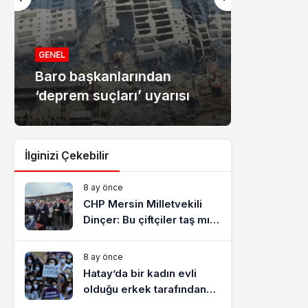
MANŞET
Mersin
GENEL
Baro başkanlarından
dolandır
‘deprem suçları’ uyarısı
tutukla
İlginizi Çekebilir
8 ay önce
CHP Mersin Milletvekili
Dinçer: Bu çiftçiler taş mı
yiyecek?
8 ay önce
Hatay’da bir kadın evli
olduğu erkek tarafından
katledildi