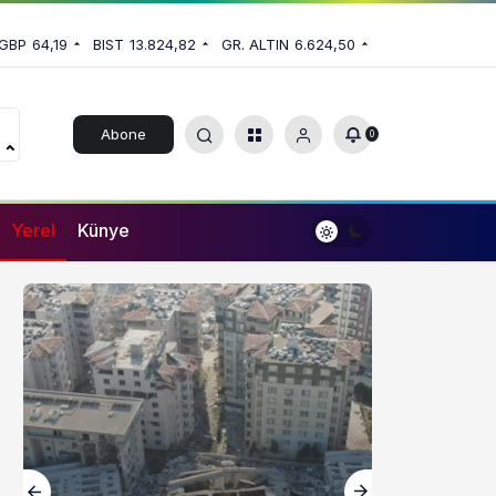
GBP
64,19
BIST
13.824,82
GR. ALTIN
6.624,50
Abone
0
Ol
Yerel
Künye