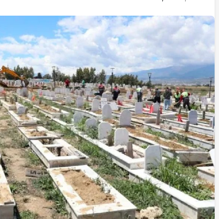
İstifa eden Mersin vekili
Çakır’dan açıklama:
“Yörük çocuğu, suçlanan
adamların önüne gelip
ifade vermez”