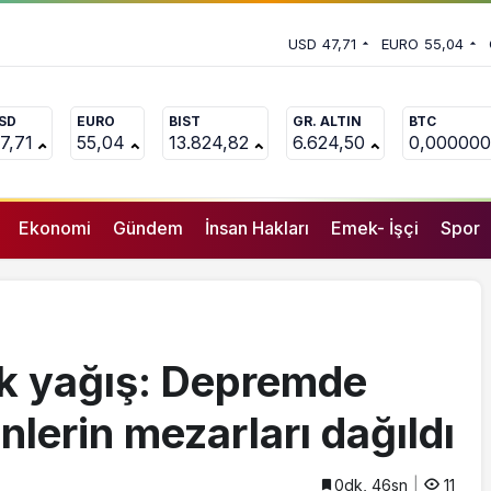
 vekili Çakır’dan açıklama:
USD
47,71
EURO
55,04
uçlanan adamların önüne gelip
SD
EURO
BIST
GR. ALTIN
BTC
7,71
55,04
13.824,82
6.624,50
0,000000
Ekonomi
Gündem
İnsan Hakları
Emek- İşçi
Spor
k yağış: Depremde
lerin mezarları dağıldı
0dk, 46sn
11
GENEL