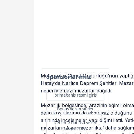
Meteoroloji Genel Müdürlüğü’nün yaptığı u
Sponsorlarımız
Hatay’da Narlıca Deprem Şehitleri Mezarl
Bu içerik destekçileri
nedeniyle bazı mezarlar dağıldı.
primebahis resmi giris
Mezarlık bölgesinde, arazinin eğimli olm
Bonus veren siteler
defin koşullarının da elverişsiz olduğunu
alanında incelemeler yapıldığını iletti. Ye
Deneme bonusu veren
mezarların ‘aynı mezarlıkta’ daha sağlam
siteler 2026