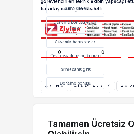
görevlendirilen teknik ekibin yapacağı et
kararlaştırılacağını kaydetti.
Casino siteleri
Deneme bonusu veren
siteler
Güvenilir bahis siteleri
0
0
Çevrimsiz deneme bonusu
primebahis giriş
Deneme bonusu
# DEPREM
# HATAY HABERLERI
# MEZA
Tamamen Ücretsiz O