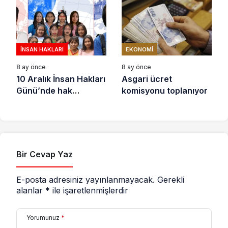
geçirildi
İNSAN HAKLARI
EKONOMI
8 ay önce
8 ay önce
10 Aralık İnsan Hakları
Asgari ücret
Günü’nde hak
komisyonu toplanıyor
savunucuları için
destek çağrısı
Bir Cevap Yaz
E-posta adresiniz yayınlanmayacak.
Gerekli
alanlar
*
ile işaretlenmişlerdir
Yorumunuz
*