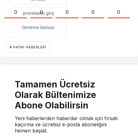
0
0
0
0
0
primebahis giriş
Deneme bonusu
# HATAY HABERLERI
Tamamen Ücretsiz
Olarak Bültenimize
Abone Olabilirsin
Yeni haberlerden haberdar olmak için fırsatı
kaçırma ve ücretsiz e-posta aboneliğini
hemen başlat.