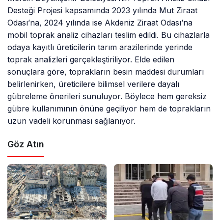
Desteği Projesi kapsamında 2023 yılında Mut Ziraat
Odası’na, 2024 yılında ise Akdeniz Ziraat Odası’na
mobil toprak analiz cihazları teslim edildi. Bu cihazlarla
odaya kayıtlı üreticilerin tarım arazilerinde yerinde
toprak analizleri gerçekleştiriliyor. Elde edilen
sonuçlara göre, toprakların besin maddesi durumları
belirlenirken, üreticilere bilimsel verilere dayalı
gübreleme önerileri sunuluyor. Böylece hem gereksiz
gübre kullanımının önüne geçiliyor hem de toprakların
uzun vadeli korunması sağlanıyor.
Göz Atın