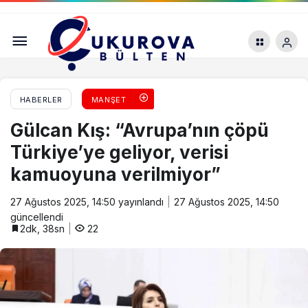
MBB’den üreticiler için yeni proje: “Toprak analiz
cihazı desteği”
HABERLER
MANŞET
Gülcan Kış: “Avrupa’nın çöpü
Türkiye’ye geliyor, verisi
kamuoyuna verilmiyor”
27 Ağustos 2025, 14:50
yayınlandı
27 Ağustos 2025, 14:50
güncellendi
2dk, 38sn
22