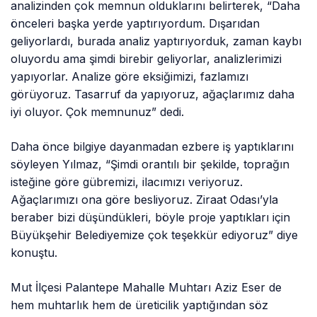
analizinden çok memnun olduklarını belirterek, “Daha
önceleri başka yerde yaptırıyordum. Dışarıdan
geliyorlardı, burada analiz yaptırıyorduk, zaman kaybı
oluyordu ama şimdi birebir geliyorlar, analizlerimizi
yapıyorlar. Analize göre eksiğimizi, fazlamızı
görüyoruz. Tasarruf da yapıyoruz, ağaçlarımız daha
iyi oluyor. Çok memnunuz” dedi.
Daha önce bilgiye dayanmadan ezbere iş yaptıklarını
söyleyen Yılmaz, “Şimdi orantılı bir şekilde, toprağın
isteğine göre gübremizi, ilacımızı veriyoruz.
Ağaçlarımızı ona göre besliyoruz. Ziraat Odası’yla
beraber bizi düşündükleri, böyle proje yaptıkları için
Büyükşehir Belediyemize çok teşekkür ediyoruz” diye
konuştu.
Mut İlçesi Palantepe Mahalle Muhtarı Aziz Eser de
hem muhtarlık hem de üreticilik yaptığından söz