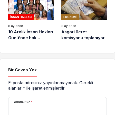
İNSAN HAKLARI
EKONOMI
8 ay önce
8 ay önce
10 Aralık İnsan Hakları
Asgari ücret
Günü’nde hak
komisyonu toplanıyor
savunucuları için
destek çağrısı
Bir Cevap Yaz
E-posta adresiniz yayınlanmayacak.
Gerekli
alanlar
*
ile işaretlenmişlerdir
Yorumunuz
*