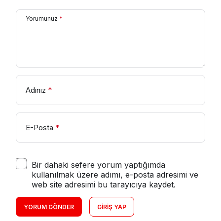
Yorumunuz
*
Adınız
*
E-Posta
*
Bir dahaki sefere yorum yaptığımda
kullanılmak üzere adımı, e-posta adresimi ve
web site adresimi bu tarayıcıya kaydet.
YORUM GÖNDER
GIRIŞ YAP