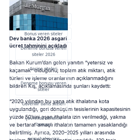
Sponsorlarımız
Bu içerik destekçileri
primebahis resmi giris
Bonus veren siteler
Dev banka 2026 asgari
ücret tahminini açıkladı
Deneme bonusu veren
siteler 2026
Bakan Kurum’dan gelen yanıtın “yetersiz ve
Casino siteleri
kaçamak” olduğunu; toplam atık miktarı, atık
türleri ve işleme oranlarının açıklanmadığını
Deneme bonusu veren
bildiren Kış, açıklamasında şunları kaydetti:
siteler
“2020 yılından bu yana atık ithalatına kota
Güvenilir bahis siteleri
uygulandığı, geri dönüşüm tesislerinin kapasitesinin
yüzde 50’sini aşan ithalata izin verilmediği, yakma
Çevrimsiz deneme
bonusu
ve bertaraf amaçlı ithalatın tamamen yasaklandığı
belirtilmiş. Ayrıca, 2020–2025 yılları arasında
primebahis giriş