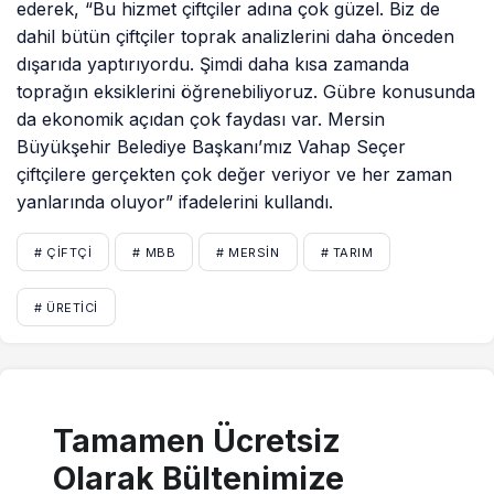
ederek, “Bu hizmet çiftçiler adına çok güzel. Biz de
dahil bütün çiftçiler toprak analizlerini daha önceden
dışarıda yaptırıyordu. Şimdi daha kısa zamanda
toprağın eksiklerini öğrenebiliyoruz. Gübre konusunda
da ekonomik açıdan çok faydası var. Mersin
Büyükşehir Belediye Başkanı’mız Vahap Seçer
çiftçilere gerçekten çok değer veriyor ve her zaman
yanlarında oluyor” ifadelerini kullandı.
# ÇIFTÇI
# MBB
# MERSIN
# TARIM
# ÜRETICI
Tamamen Ücretsiz
Olarak Bültenimize