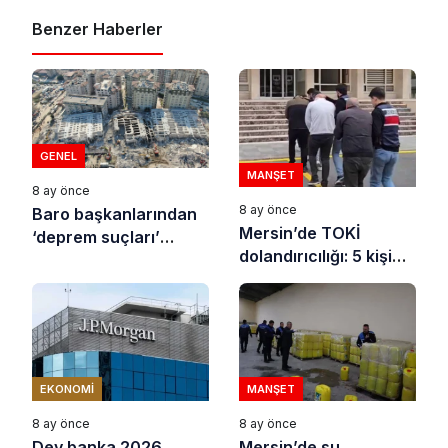
Benzer Haberler
GENEL
MANŞET
8 ay önce
8 ay önce
Baro başkanlarından
Mersin’de TOKİ
‘deprem suçları’
dolandırıcılığı: 5 kişi
uyarısı
tutuklandı
EKONOMI
MANŞET
8 ay önce
8 ay önce
Dev banka 2026
Mersin’de su