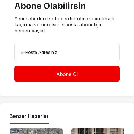
Abone Olabilirsin
Yeni haberlerden haberdar olmak için fırsatı
kaçırma ve ücretsiz e-posta aboneliğini
hemen başlat.
E-Posta Adresiniz
Benzer Haberler