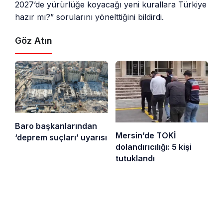
2027’de yürürlüğe koyacağı yeni kurallara Türkiye
hazır mı?” sorularını yönelttiğini bildirdi.
Göz Atın
Baro başkanlarından
Mersin’de TOKİ
‘deprem suçları’ uyarısı
dolandırıcılığı: 5 kişi
tutuklandı