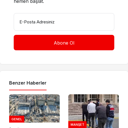
hemen başlat.
E-Posta Adresiniz
Benzer Haberler
GENEL
MANŞET