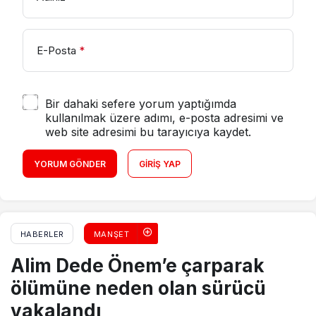
E-Posta
*
Bir dahaki sefere yorum yaptığımda
kullanılmak üzere adımı, e-posta adresimi ve
web site adresimi bu tarayıcıya kaydet.
YORUM GÖNDER
GIRIŞ YAP
HABERLER
MANŞET
Alim Dede Önem’e çarparak
ölümüne neden olan sürücü
yakalandı