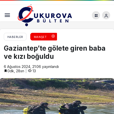
Alim Dede Önem’e çarparak ölümüne neden olan
sürücü yakalandı
HABERLER
MANŞET
Gaziantep’te gölete giren baba
ve kızı boğuldu
6 Ağustos 2024, 21:06
yayınlandı
0dk, 28sn
13