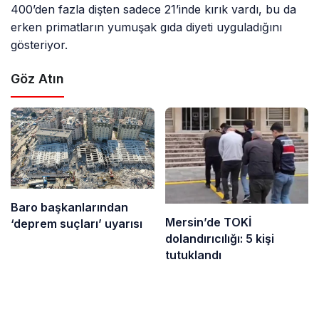
400’den fazla dişten sadece 21’inde kırık vardı, bu da
erken primatların yumuşak gıda diyeti uyguladığını
gösteriyor.
Göz Atın
Baro başkanlarından
Mersin’de TOKİ
‘deprem suçları’ uyarısı
dolandırıcılığı: 5 kişi
tutuklandı