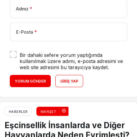
Adınız
*
E-Posta
*
Bir dahaki sefere yorum yaptığımda
kullanılmak üzere adımı, e-posta adresimi ve
web site adresimi bu tarayıcıya kaydet.
YORUM GÖNDER
GIRIŞ YAP
HABERLER
MANŞET
Eşcinsellik İnsanlarda ve Diğer
Hayvanlarda Neden Evrimleşti?