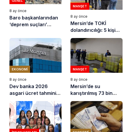
GENEL
MANŞET
8 ay önce
8 ay önce
Baro başkanlarından
Mersin’de TOKİ
‘deprem suçları’
dolandırıcılığı: 5 kişi
uyarısı
tutuklandı
EKONOMI
MANŞET
8 ay önce
8 ay önce
Dev banka 2026
Mersin’de su
asgari ücret tahminini
karıştırılmış 73 bin
açıkladı
litre sıvı yağ ele
geçirildi