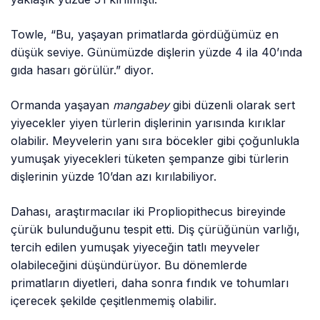
Towle, “Bu, yaşayan primatlarda gördüğümüz en
düşük seviye. Günümüzde dişlerin yüzde 4 ila 40’ında
gıda hasarı görülür.” diyor.
Ormanda yaşayan
mangabey
gibi düzenli olarak sert
yiyecekler yiyen türlerin dişlerinin yarısında kırıklar
olabilir. Meyvelerin yanı sıra böcekler gibi çoğunlukla
yumuşak yiyecekleri tüketen şempanze gibi türlerin
dişlerinin yüzde 10’dan azı kırılabiliyor.
Dahası, araştırmacılar iki Propliopithecus bireyinde
çürük bulunduğunu tespit etti. Diş çürüğünün varlığı,
tercih edilen yumuşak yiyeceğin tatlı meyveler
olabileceğini düşündürüyor. Bu dönemlerde
primatların diyetleri, daha sonra fındık ve tohumları
içerecek şekilde çeşitlenmemiş olabilir.