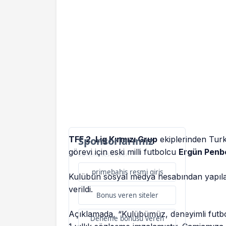
TFF 2. Lig Kırmızı Grup
Sponsorlarımız
ekiplerinden Turk
görevi için eski milli futbolcu
Ergün Penb
Bu içerik destekçileri
primebahis resmi giris
Kulübün sosyal medya hesabından yapılan
verildi.
Bonus veren siteler
Açıklamada, “Kulübümüz, deneyimli futbol
Deneme bonusu veren