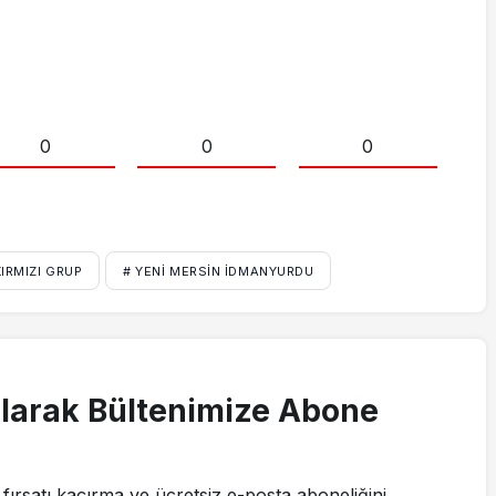
0
0
0
KIRMIZI GRUP
# YENI MERSIN İDMANYURDU
larak Bültenimize Abone
fırsatı kaçırma ve ücretsiz e-posta aboneliğini