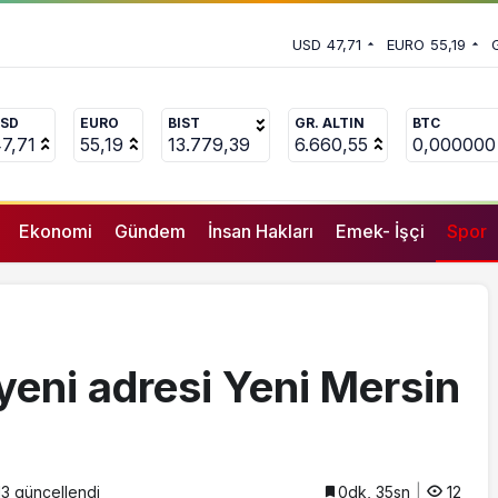
sezonunda repertuvarını genişletti
 vekili Çakır’dan açıklama:
USD
47,71
EURO
55,19
uçlanan adamların önüne gelip
SD
EURO
BIST
GR. ALTIN
BTC
7,71
55,19
13.779,39
6.660,55
0,000000
Ekonomi
Gündem
İnsan Hakları
Emek- İşçi
Spor
yeni adresi Yeni Mersin
13
güncellendi
0dk, 35sn
12
GENEL