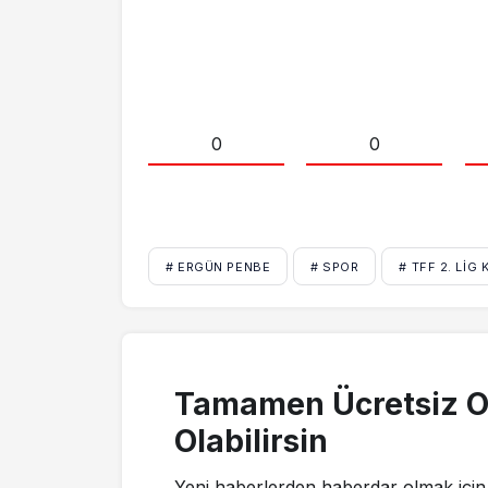
0
0
# ERGÜN PENBE
# SPOR
# TFF 2. LIG 
Tamamen Ücretsiz O
Olabilirsin
Yeni haberlerden haberdar olmak için 