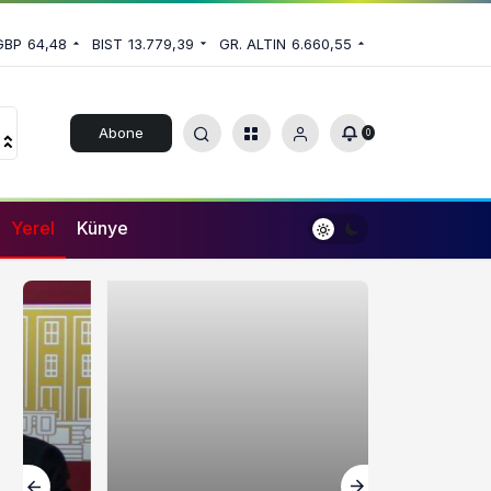
GBP
64,48
BIST
13.779,39
GR. ALTIN
6.660,55
Abone
0
Ol
Yerel
Künye