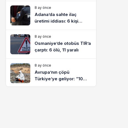
8 ay önce
Adana’da sahte ilaç
üretimi iddiası: 6 kişi
tutuklandı
8 ay önce
Osmaniye’de otobüs TIR’a
çarptı: 6 ölü, 11 yaralı
8 ay önce
Avrupa’nın çöpü
Türkiye’ye geliyor: “10
yılda on milyonlarca atık
ihracı”