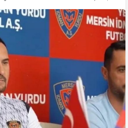
İstifa eden Mersin vekili
Çakır’dan açıklama:
“Yörük çocuğu, suçlanan
adamların önüne gelip
ifade vermez”