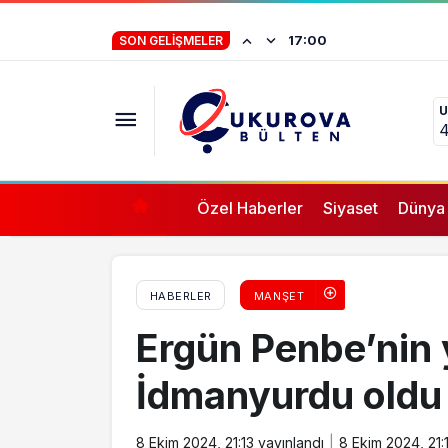
Mersin Devlet Opera ve Balesi yeni sanat 
İstifa eden Mersin
17:00
SON GELIŞMELER
“Yörük çocuğu, s
U
ifade vermez”
4
Özel Haberler
Siyaset
Dünya
HABERLER
MANŞET
Ergün Penbe’nin 
İdmanyurdu oldu
8 Ekim 2024, 21:13
yayınlandı
8 Ekim 2024, 21: