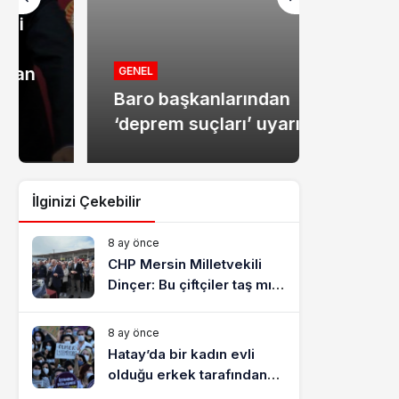
MANŞET
Mersin
GENEL
Baro başkanlarından
dolandır
‘deprem suçları’ uyarısı
tutukla
İlginizi Çekebilir
8 ay önce
CHP Mersin Milletvekili
Dinçer: Bu çiftçiler taş mı
yiyecek?
8 ay önce
Hatay’da bir kadın evli
olduğu erkek tarafından
katledildi