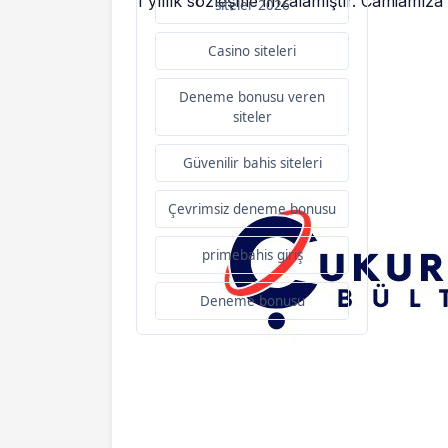
1 yıllık sözleşme imzalamıştır. Camiamıza h
siteler 2026
Casino siteleri
Deneme bonusu veren
siteler
Güvenilir bahis siteleri
Çevrimsiz deneme bonusu
primebahis giriş
Deneme bonusu