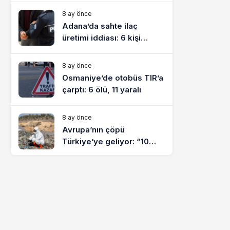
8 ay önce
Adana’da sahte ilaç
üretimi iddiası: 6 kişi
tutuklandı
8 ay önce
Osmaniye’de otobüs TIR’a
çarptı: 6 ölü, 11 yaralı
8 ay önce
Avrupa’nın çöpü
Türkiye’ye geliyor: “10
yılda on milyonlarca atık
ihracı”