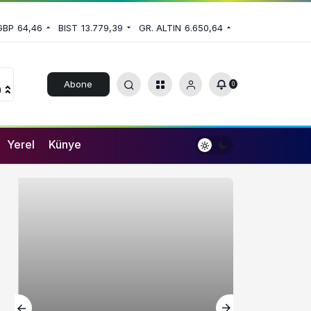
GBP
64,46
BIST
13.779,39
GR. ALTIN
6.650,64
Abone
0
0
Ol
Yerel
Künye