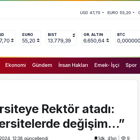
r
 vekili Çakır’dan açıklama:
USD
47,70
EURO
55,20
uçlanan adamların önüne gelip
SD
EURO
BIST
GR. ALTIN
BTC
7,70
55,20
13.779,39
6.650,64
0,00000
Ekonomi
Gündem
İnsan Hakları
Emek- İşçi
Spor
siteye Rektör atadı:
ersitelerde değişim…”
2024, 12:38
güncellendi
1dk, 41sn
9
GENEL