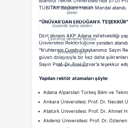
İstanbul Teknik Üniversitesi’nde (İTÜ) Pr
Deneme bonusu veren
TÜBİTAK Başkanı Hasan Mandal atandı.
siteler
“ÜNÜVAR’DAN ERDOĞAN’A TEŞEKKÜR
Güvenilir bahis siteleri
Dört dönem AKP Adana milletvekilliği ya
Çevrimsiz deneme bonusu
Üniversitesi Rektörlüğüne yeniden atandı
“Muhterem Cumhurbaşkanımız Sayın Rec
primebahis giriş
güven dolayısıyla bir kez daha şükranla
Sayın Prof. Dr. Erol Özvar’a teşekkür ed
Deneme bonusu
Yapılan rektör atamaları şöyle:
Adana Alparslan Türkeş Bilim ve Teknol
Ankara Üniversitesi: Prof. Dr. Necdet 
Atatürk Üniversitesi: Prof. Dr. Ahmet 
Akdeniz Üniversitesi: Prof. Dr. Özlene