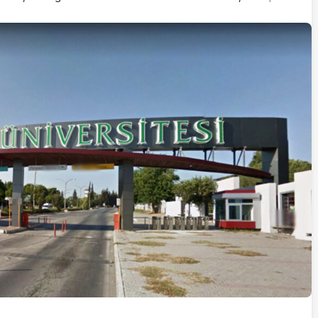
İstifa eden Mersin vekili
Çakır’dan açıklama:
“Yörük çocuğu, suçlanan
adamların önüne gelip
ifade vermez”