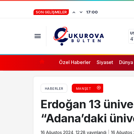
TransAnatolia Rally Raid Mersin’de Başlıyo
İstifa eden Mersin
17:00
SON GELIŞMELER
“Yörük çocuğu, s
U
ifade vermez”
4
Özel Haberler
Siyaset
Dünya
HABERLER
MANŞET
Erdoğan 13 üniver
“Adana’daki üniv
16 Ağustos 2024, 12:28
yayınlandı
16 Ağustos 