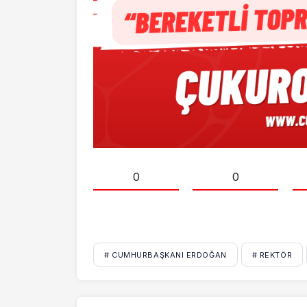
0
0
# CUMHURBAŞKANI ERDOĞAN
# REKTÖR