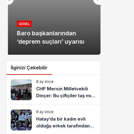
MANŞET
Mersin
GENEL
Baro başkanlarından
dolandır
‘deprem suçları’ uyarısı
tutukla
İlginizi Çekebilir
8 ay önce
CHP Mersin Milletvekili
Dinçer: Bu çiftçiler taş mı
yiyecek?
8 ay önce
Hatay’da bir kadın evli
olduğu erkek tarafından
katledildi