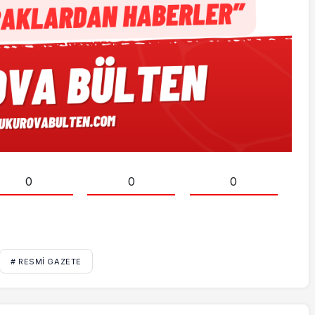
0
0
0
# RESMI GAZETE