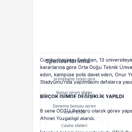
Cumhurbaşkanı Erdoğan, 13 üniversiteye
Sponsorlarımız
kararlarına göre Orta Doğu Teknik Ünive
Bu içerik destekçileri
eden, kampüse polis davet eden, Onur Y
primebahis resmi giris
Stadyumu’nda yapılmasını defalarca yasa
Bonus veren siteler
BİRÇOK İSİMDE DEĞİŞİKLİK YAPILDI
Deneme bonusu veren
8 sene ODTÜ Rektörü olarak görev yapan
siteler 2026
Ahmet Yozgatlıgil atandı.
Casino siteleri