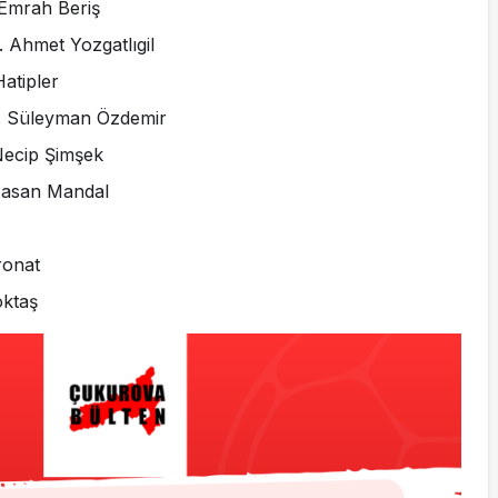
 Emrah Beriş
. Ahmet Yozgatlıgil
Hatipler
Dr. Süleyman Özdemir
 Necip Şimşek
 Hasan Mandal
ronat
öktaş