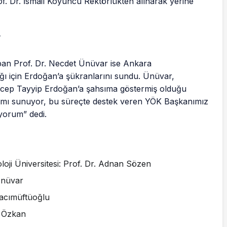
of. Dr. İsmail Koyuncu Rektörlükten alınarak yerine
”
pan Prof. Dr. Necdet Ünüvar ise Ankara
ğı için Erdoğan’a şükranlarını sundu. Ünüvar,
ep Tayyip Erdoğan’a şahsıma göstermiş olduğu
rımı sunuyor, bu süreçte destek veren YÖK Başkanımız
iyorum” dedi.
oji Üniversitesi: Prof. Dr. Adnan Sözen
Ünüvar
Hacımüftüoğlu
n Özkan