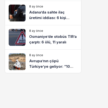
8 ay önce
Adana’da sahte ilaç
üretimi iddiası: 6 kişi
tutuklandı
8 ay önce
Osmaniye’de otobüs TIR’a
çarptı: 6 ölü, 11 yaralı
8 ay önce
Avrupa’nın çöpü
Türkiye’ye geliyor: “10
yılda on milyonlarca atık
ihracı”