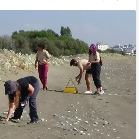
İstifa eden Mersin vekili
Çakır’dan açıklama:
“Yörük çocuğu, suçlanan
adamların önüne gelip
ifade vermez”