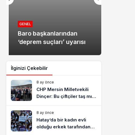
MANŞET
Mersin
GENEL
Baro başkanlarından
dolandır
‘deprem suçları’ uyarısı
tutukla
İlginizi Çekebilir
8 ay önce
CHP Mersin Milletvekili
Dinçer: Bu çiftçiler taş mı
yiyecek?
8 ay önce
Hatay’da bir kadın evli
olduğu erkek tarafından
katledildi