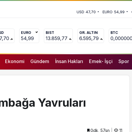
 vekili Çakır’dan açıklama:
USD
47,70
EURO
54,99
uçlanan adamların önüne gelip
SD
EURO
BIST
GR. ALTIN
BTC
7,70
54,99
13.859,77
6.595,79
0,00000
Ekonomi
Gündem
İnsan Hakları
Emek- İşçi
Spor
mbağa Yavruları
0dk, 57sn
11
GENEL