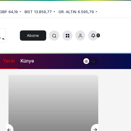
GBP
64,19
BIST
13.859,77
GR. ALTIN
6.595,79
Abone
0
0
Ol
Yerel
Künye