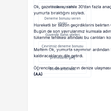
Ok, gazetecilere, sahile 30’dan fazla ana
Casino siteleri
yumurta bıraktığını söyledi.
Deneme bonusu veren
siteler
Hareketli bir sezon geçirdiklerini belirte
Bugün de son yavrularımız kumsala adım a
Güvenilir bahis siteleri
tükenme tehlikesi altındaki bu canlıları ko
Çevrimsiz deneme bonusu
Meltem Ok, yumurta sayımının ardından 
kaldıracaklarını dile getirdi.
primebahis giriş
Öğrenciler de yavruların denize ulaşmasın
Deneme bonusu
(AA)