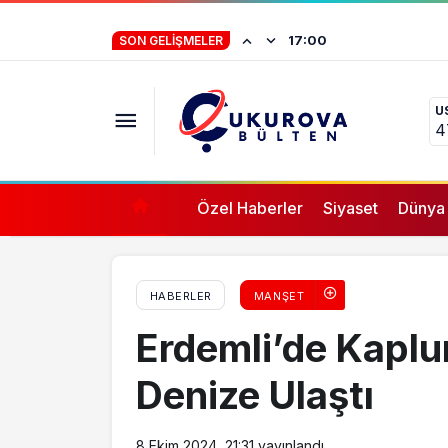
Mersin’de Afet Risk Azaltma Toplantısı
İstifa eden Mersin
17:00
SON GELIŞMELER
“Yörük çocuğu, s
U
ifade vermez”
4
Özel Haberler
Siyaset
Dünya
HABERLER
MANŞET
Erdemli’de Kaplu
Denize Ulaştı
8 Ekim 2024, 21:31
yayınlandı