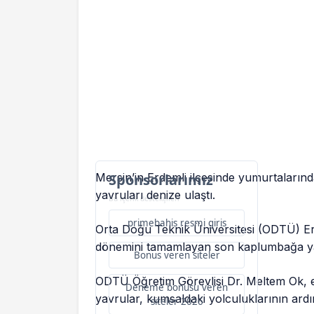
Mersin’in Erdemli ilçesinde yumurtaların
Sponsorlarımız
yavruları denize ulaştı.
Bu içerik destekçileri
primebahis resmi giris
Orta Doğu Teknik Üniversitesi (ODTÜ) Erd
dönemini tamamlayan son kaplumbağa yav
Bonus veren siteler
ODTÜ Öğretim Görevlisi Dr. Meltem Ok, en
Deneme bonusu veren
yavrular, kumsaldaki yolculuklarının ard
siteler 2026