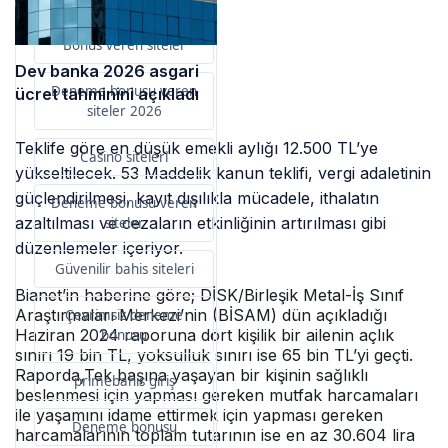
Bonus veren siteler
Dev banka 2026 asgari
Deneme bonusu veren
ücret tahminini açıkladı
siteler 2026
Teklife göre en düşük emekli aylığı 12.500 TL’ye
Casino siteleri
yükseltilecek. 53 Maddelik kanun teklifi, vergi adaletinin
güçlendirilmesi, kayıt dışılıkla mücadele, ithalatın
Deneme bonusu veren
azaltılması ve cezaların etkinliğinin artırılması gibi
siteler
düzenlemeler içeriyor.
Güvenilir bahis siteleri
Bianet’in haberine göre; DİSK/Birleşik Metal-İş Sınıf
Araştırmaları Merkezi’nin (BİSAM) dün açıkladığı
Çevrimsiz deneme
Haziran 2024 raporuna dört kişilik bir ailenin açlık
bonusu
sınırı 19 bin TL, yoksulluk sınırı ise 65 bin TL’yi geçti.
Raporda,Tek başına yaşayan bir kişinin sağlıklı
primebahis giriş
beslenmesi için yapması gereken mutfak harcamaları
ile yaşamını idame ettirmek için yapması gereken
Deneme bonusu
harcamalarının toplam tutarının ise en az 30.604 lira