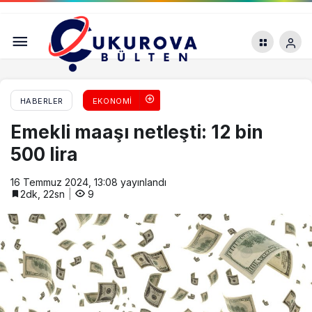
YKS sonuçları açıklandı: Birinciler belli oldu
HABERLER
EKONOMI
Emekli maaşı netleşti: 12 bin
500 lira
16 Temmuz 2024, 13:08
yayınlandı
2dk, 22sn
9