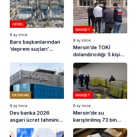
GENEL
MANŞET
8 ay önce
8 ay önce
Baro başkanlarından
Mersin’de TOKİ
‘deprem suçları’
dolandırıcılığı: 5 kişi
uyarısı
tutuklandı
EKONOMI
MANŞET
8 ay önce
8 ay önce
Dev banka 2026
Mersin’de su
asgari ücret tahminini
karıştırılmış 73 bin
açıkladı
litre sıvı yağ ele
geçirildi