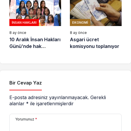
İNSAN HAKLARI
EKONOMI
8 ay önce
8 ay önce
10 Aralık İnsan Hakları
Asgari ücret
Günü’nde hak
komisyonu toplanıyor
savunucuları için
destek çağrısı
Bir Cevap Yaz
E-posta adresiniz yayınlanmayacak.
Gerekli
alanlar
*
ile işaretlenmişlerdir
Yorumunuz
*