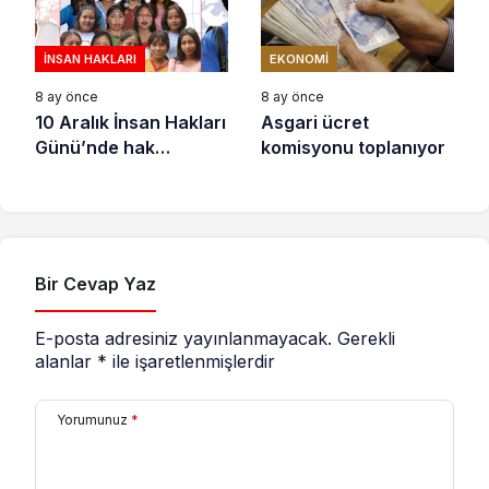
İNSAN HAKLARI
EKONOMI
8 ay önce
8 ay önce
10 Aralık İnsan Hakları
Asgari ücret
Günü’nde hak
komisyonu toplanıyor
savunucuları için
destek çağrısı
Bir Cevap Yaz
E-posta adresiniz yayınlanmayacak.
Gerekli
alanlar
*
ile işaretlenmişlerdir
Yorumunuz
*