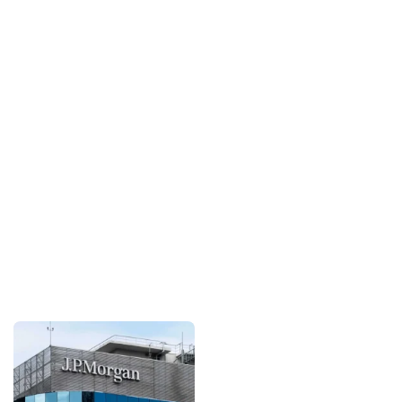
Sponsorlarımız
Bu içerik destekçileri
primebahis resmi giris