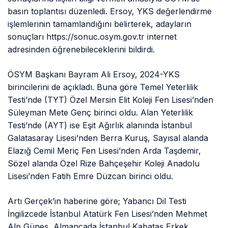
basın toplantısı düzenledi. Ersoy, YKS değerlendirme
işlemlerinin tamamlandığını belirterek, adayların
sonuçları https://sonuc.osym.gov.tr internet
adresinden öğrenebileceklerini bildirdi.
ÖSYM Başkanı Bayram Ali Ersoy, 2024-YKS
birincilerini de açıkladı. Buna göre Temel Yeterlilik
Testi’nde (TYT) Özel Mersin Elit Koleji Fen Lisesi’nden
Süleyman Mete Genç birinci oldu. Alan Yeterlilik
Testi’nde (AYT) ise Eşit Ağırlık alanında İstanbul
Galatasaray Lisesi’nden Berra Kuruş, Sayısal alanda
Elazığ Cemil Meriç Fen Lisesi’nden Arda Taşdemir,
Sözel alanda Özel Rize Bahçeşehir Koleji Anadolu
Lisesi’nden Fatih Emre Düzcan birinci oldu.
Artı Gerçek’in haberine göre; Yabancı Dil Testi
İngilizcede İstanbul Atatürk Fen Lisesi’nden Mehmet
Alp Güneş, Almancada İstanbul Kabataş Erkek