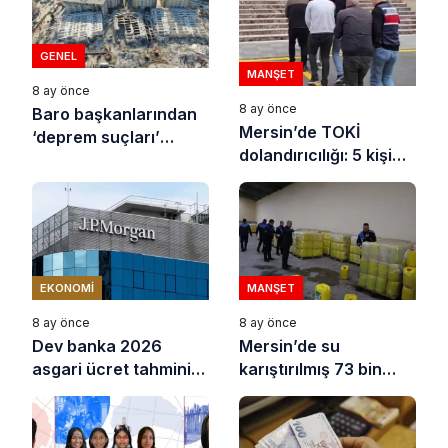
GENEL
MANŞET
8 ay önce
8 ay önce
Baro başkanlarından
Mersin’de TOKİ
‘deprem suçları’
dolandırıcılığı: 5 kişi
uyarısı
tutuklandı
EKONOMI
MANŞET
8 ay önce
8 ay önce
Dev banka 2026
Mersin’de su
asgari ücret tahminini
karıştırılmış 73 bin
açıkladı
litre sıvı yağ ele
geçirildi